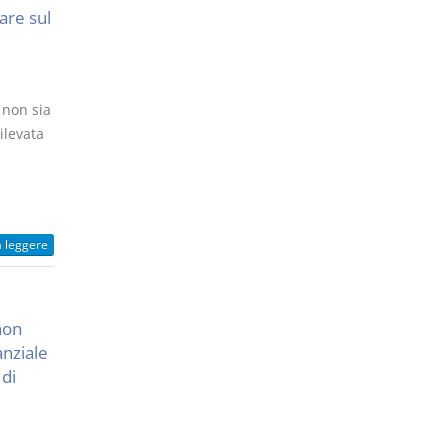
are sul
 non sia
ilevata
a leggere
non
nziale
 di