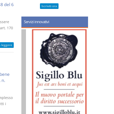
88 del 6
Iscriviti ora
Servizi innovativi
essere
art. 170
a leggere
l bene
 n.
omplesso
ti i