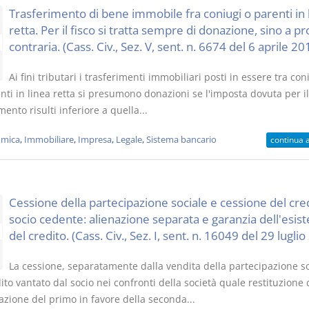
Trasferimento di bene immobile fra coniugi o parenti in 
retta. Per il fisco si tratta sempre di donazione, sino a pr
contraria. (Cass. Civ., Sez. V, sent. n. 6674 del 6 aprile 20
Ai fini tributari i trasferimenti immobiliari posti in essere tra con
nti in linea retta si presumono donazioni se l'imposta dovuta per il
mento risulti inferiore a quella...
mica
,
Immobiliare
,
Impresa
,
Legale
,
Sistema bancario
continua 
Cessione della partecipazione sociale e cessione del cre
socio cedente: alienazione separata e garanzia dell'esis
del credito. (Cass. Civ., Sez. I, sent. n. 16049 del 29 lugli
La cessione, separatamente dalla vendita della partecipazione so
ito vantato dal socio nei confronti della società quale restituzione 
azione del primo in favore della seconda...