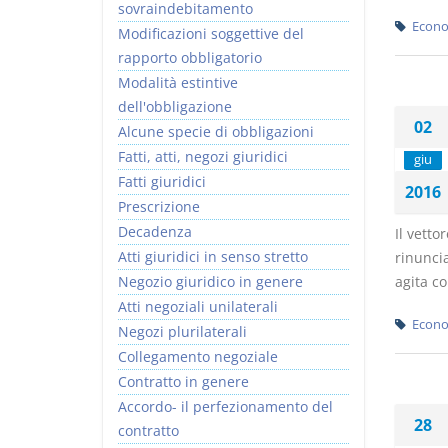
sovraindebitamento
Econo
Modificazioni soggettive del
rapporto obbligatorio
Modalità estintive
dell'obbligazione
02
Alcune specie di obbligazioni
Fatti, atti, negozi giuridici
giu
Fatti giuridici
2016
Prescrizione
Decadenza
Il vetto
Atti giuridici in senso stretto
rinuncia
Negozio giuridico in genere
agita co
Atti negoziali unilaterali
Econo
Negozi plurilaterali
Collegamento negoziale
Contratto in genere
Accordo- il perfezionamento del
28
contratto