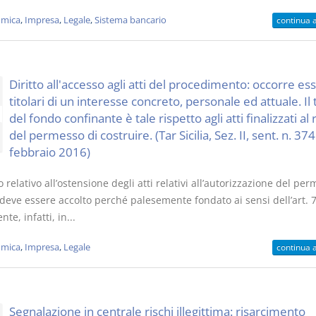
mica
,
Impresa
,
Legale
,
Sistema bancario
continua 
Diritto all'accesso agli atti del procedimento: occorre es
titolari di un interesse concreto, personale ed attuale. Il 
del fondo confinante è tale rispetto agli atti finalizzati al r
del permesso di costruire. (Tar Sicilia, Sez. II, sent. n. 374
febbraio 2016)
so relativo all’ostensione degli atti relativi all’autorizzazione del pe
 deve essere accolto perché palesemente fondato ai sensi dell’art. 7
ente, infatti, in...
mica
,
Impresa
,
Legale
continua 
Segnalazione in centrale rischi illegittima: risarcimento