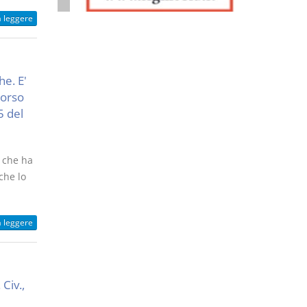
a leggere
he. E'
borso
5 del
e che ha
che lo
a leggere
 Civ.,