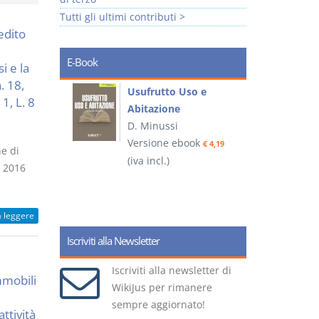
Tutti gli ultimi contributi >
edito
E-Book
i e la
. 18,
liminari
Usufrutto Uso e
1, L. 8
Abitazione
D. Minussi
ook
Versione ebook
€ 4,19
€ 4,19
he di
(iva incl.)
(
l 2016
a leggere
Iscriviti alla Newsletter
Iscriviti alla newsletter di
mmobili
WikiJus per rimanere
sempre aggiornato!
ttività