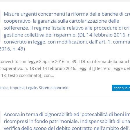
Misure urgenti concernenti la riforma delle banche di cr
cooperativo, la garanzia sulla cartolarizzazione delle
sofferenze, il regime fiscale relativo alle procedure di cris
gestione collettiva del risparmio. (DL 14 febbraio 2016, n
I Vincoli Pre
convertito in legge, con modificazioni, dall’ art. 1, comma 
2016, n. 49)
D. Minussi
Versione eb
convertito con legge 8 aprile 2016, n. 49 il DL di riforma della banc
(iva incl.)
cooperativo. n. 18 del 14 febbraio 2016. Leggi il [[Decreto Legge de
18|testo coordinato]] con...
mica
,
Impresa
,
Legale
,
Sistema bancario
continua 
Ancora in tema di pignorabilità ed ipotecabilità di beni i
ricompresi in fondo patrimoniale. Indispensabilità di una
verifica dello scopo del debito contratto nell'ambito dell'a