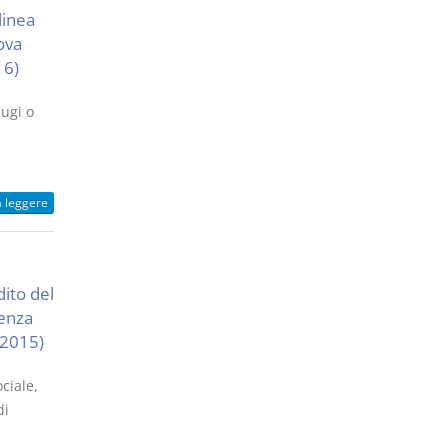
linea
ova
16)
iugi o
a leggere
dito del
tenza
o 2015)
ciale,
di