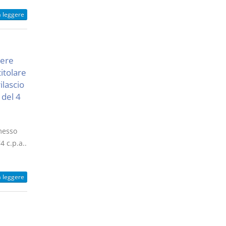
a leggere
sere
titolare
ilascio
 del 4
rmesso
4 c.p.a..
a leggere