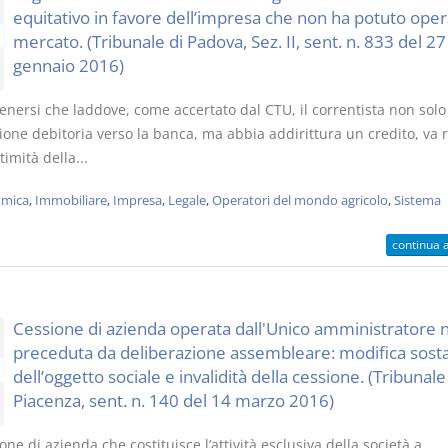
equitativo in favore dell’impresa che non ha potuto oper
mercato. (Tribunale di Padova, Sez. II, sent. n. 833 del 27
gennaio 2016)
enersi che laddove, come accertato dal CTU, il correntista non solo
ione debitoria verso la banca, ma abbia addirittura un credito, va r
ttimità della...
mica
,
Immobiliare
,
Impresa
,
Legale
,
Operatori del mondo agricolo
,
Sistema
continua 
Cessione di azienda operata dall'Unico amministratore 
preceduta da deliberazione assembleare: modifica sosta
dell’oggetto sociale e invalidità della cessione. (Tribunale
Piacenza, sent. n. 140 del 14 marzo 2016)
one di azienda che costituisce l’attività esclusiva della società a