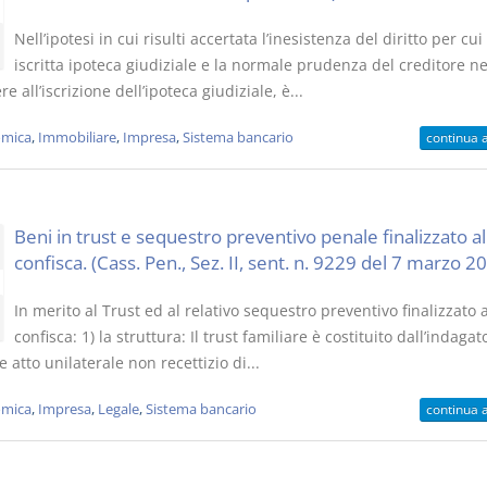
Nell’ipotesi in cui risulti accertata l’inesistenza del diritto per cui
iscritta ipoteca giudiziale e la normale prudenza del creditore ne
e all’iscrizione dell’ipoteca giudiziale, è...
mica
,
Immobiliare
,
Impresa
,
Sistema bancario
continua 
Beni in trust e sequestro preventivo penale finalizzato al
confisca. (Cass. Pen., Sez. II, sent. n. 9229 del 7 marzo 2
In merito al Trust ed al relativo sequestro preventivo finalizzato a
confisca: 1) la struttura: Il trust familiare è costituito dall’indaga
 atto unilaterale non recettizio di...
mica
,
Impresa
,
Legale
,
Sistema bancario
continua 