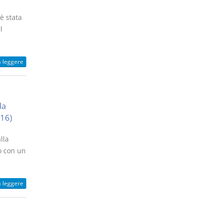
 è stata
l
a leggere
la
016)
lla
to con un
a leggere