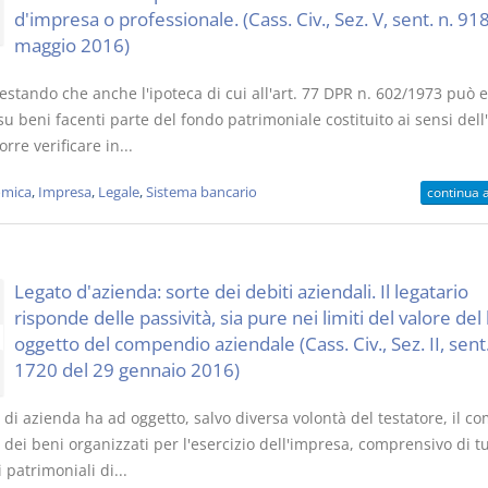
d'impresa o professionale. (Cass. Civ., Sez. V, sent. n. 91
maggio 2016)
estando che anche l'ipoteca di cui all'art. 77 DPR n. 602/1973 può 
 su beni facenti parte del fondo patrimoniale costituito ai sensi dell'
orre verificare in...
mica
,
Impresa
,
Legale
,
Sistema bancario
continua 
Legato d'azienda: sorte dei debiti aziendali. Il legatario
risponde delle passività, sia pure nei limiti del valore de
oggetto del compendio aziendale (Cass. Civ., Sez. II, sent.
1720 del 29 gennaio 2016)
o di azienda ha ad oggetto, salvo diversa volontà del testatore, il c
 dei beni organizzati per l'esercizio dell'impresa, comprensivo di tut
 patrimoniali di...