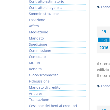
Contratto estimatorio
Econo
Contratto di agenzia
Somministrazione
Locazione
Affitto
19
Mediazione
Mandato
mag
Spedizione
2016
Commissione
Comodato
Mutuo
Il ricor
Rendita
edilizio
Gioco/scommessa
Il ricorr
Fidejussione
Econo
Mandato di credito
Anticresi
Transazione
Cessione dei beni ai creditori