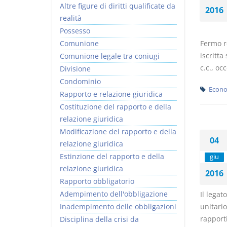
Altre figure di diritti qualificate da
2016
realità
Possesso
Comunione
Fermo r
iscritta
Comunione legale tra coniugi
c.c., occ
Divisione
Condominio
Econo
Rapporto e relazione giuridica
Costituzione del rapporto e della
relazione giuridica
Modificazione del rapporto e della
04
relazione giuridica
Estinzione del rapporto e della
giu
relazione giuridica
2016
Rapporto obbligatorio
Adempimento dell'obbligazione
Il legat
Inadempimento delle obbligazioni
unitario
rapporti
Disciplina della crisi da