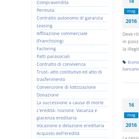
18
Compravendita
Permuta
mag
Contratto autonomo di garanzia
2016
Leasing
Affiliazione commerciale
Deve rit
(Franchising)
in posiz
Factoring
la illegi
Patti parasociali
Econo
Contratto di convivenza
bancario
Trust- atto costitutivo ed atto di
trasferimento
Convenzione di lottizzazione
Donazione
La successione a causa di morte
16
L'eredità- nozione. Vacanza e
mag
giacenza ereditaria
2016
Vocazione e delazione ereditaria
Acquisto dell'eredità
La cessi