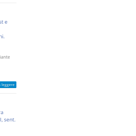
st e
i.
iante
a leggere
ra
I, sent.