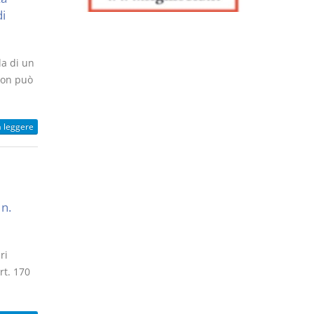
di
la di un
non può
a leggere
 n.
ri
rt. 170