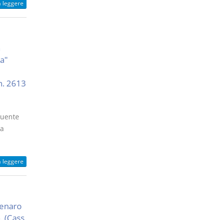
a leggere
n
a"
n. 2613
buente
la
a leggere
denaro
. (Cass.