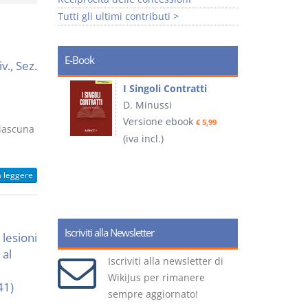
Tutti gli ultimi contributi >
E-Book
v., Sez.
I Singoli Contratti
uridica
D. Minussi
L
Versione ebook
€ 5,99
2
ciascuna
ook
(iva incl.)
€ 5,99
a leggere
(
Iscriviti alla Newsletter
 lesioni
 al
Iscriviti alla newsletter di
WikiJus per rimanere
41)
sempre aggiornato!