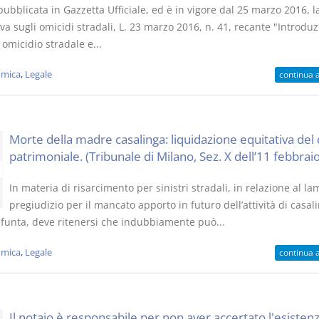
pubblicata in Gazzetta Ufficiale, ed è in vigore dal 25 marzo 2016, 
a sugli omicidi stradali, L. 23 marzo 2016, n. 41, recante "Introduz
 omicidio stradale e...
mica
,
Legale
continua 
Morte della madre casalinga: liquidazione equitativa del
patrimoniale. (Tribunale di Milano, Sez. X dell’11 febbrai
In materia di risarcimento per sinistri stradali, in relazione al l
pregiudizio per il mancato apporto in futuro dell’attività di casal
efunta, deve ritenersi che indubbiamente può...
mica
,
Legale
continua 
Il notaio è responsabile per non aver accertato l'esisten