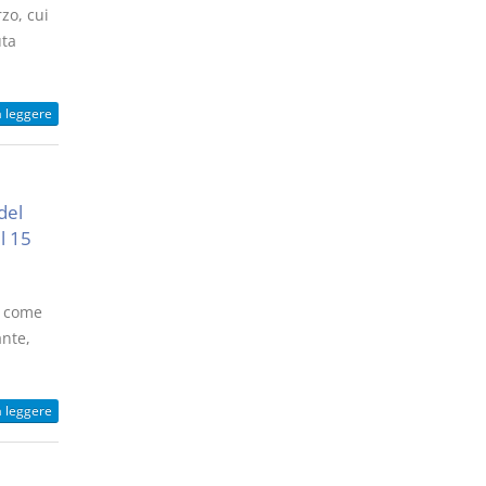
zo, cui
uta
a leggere
del
l 15
), come
ante,
a leggere