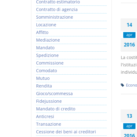
Contratto estimatorio
Contratto di agenzia
Somministrazione
14
Locazione
Affitto
apr
Mediazione
2016
Mandato
Spedizione
La costi
Commissione
l'istitu
Comodato
individu
Mutuo
Econo
Rendita
Gioco/scommessa
Fidejussione
Mandato di credito
13
Anticresi
Transazione
apr
Cessione dei beni ai creditori
2016