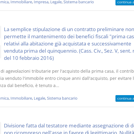
mica
,
Immobiliare
,
Impresa
,
Legale
,
Sistema bancario
continua 
La semplice stipulazione di un contratto preliminare no
permette il mantenimento dei benefici fiscali "prima cas
relativi alla abitazione già acquistata e successivamente
venduta prima del quinquennio. (Cass. Civ., Sez. V, sent. 
del 10 febbraio 2016)
di agevolazioni tributarie per l'acquisto della prima casa, il contri
ia venduto l'immobile entro cinque anni dall'acquisto, per evitare 
a dal beneficio, è tenuto a...
mica
,
Immobiliare
,
Legale
,
Sistema bancario
continua 
Divisione fatta dal testatore mediante assegnazione di 
non ricompreso nell'asse in favore di legittimario. Nullità