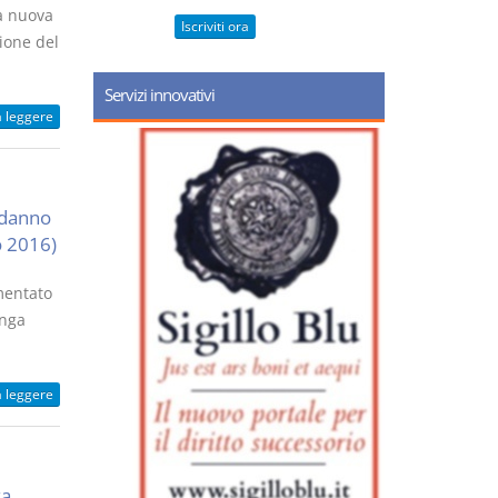
la nuova
Iscriviti ora
ione del
Servizi innovativi
a leggere
 danno
o 2016)
amentato
inga
a leggere
za