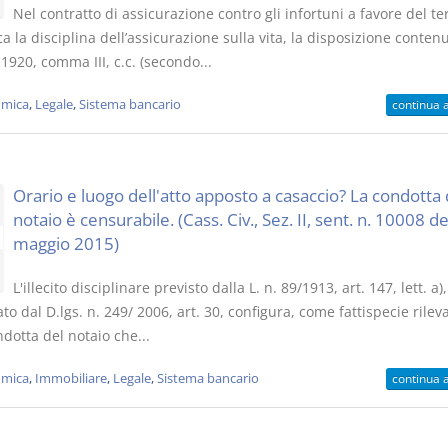
Nel contratto di assicurazione contro gli infortuni a favore del ter
ca la disciplina dell’assicurazione sulla vita, la disposizione conten
. 1920, comma III, c.c. (secondo...
mica
,
Legale
,
Sistema bancario
continua 
Orario e luogo dell'atto apposto a casaccio? La condotta 
notaio è censurabile. (Cass. Civ., Sez. II, sent. n. 10008 de
maggio 2015)
L'illecito disciplinare previsto dalla L. n. 89/1913, art. 147, lett. a
to dal D.lgs. n. 249/ 2006, art. 30, configura, come fattispecie rilev
dotta del notaio che...
mica
,
Immobiliare
,
Legale
,
Sistema bancario
continua 