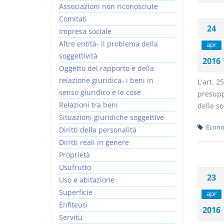
Associazioni non riconosciute
Comitati
24
Impresa sociale
Altre entità- il problema della
apr
soggettività
2016
I Vincoli Preliminari
Usufrutto Uso e
Oggetto del rapporto e della
Abitazione
relazione giuridica- i beni in
L'art. 2
D. Minussi
D. Minussi
senso giuridico e le cose
presupp
Versione ebook
Versione ebook
€ 4,19
€ 4,19
Relazioni tra beni
delle so
(iva incl.)
(iva incl.)
Situazioni giuridiche soggettive
Econo
Diritti della personalità
Diritti reali in genere
Proprietà
Usufrutto
23
Uso e abitazione
Superficie
apr
Enfiteusi
2016
Servitù