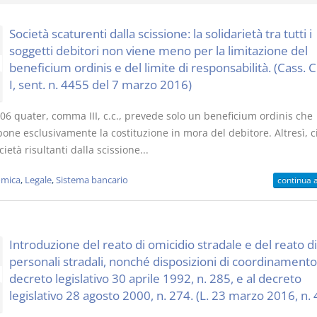
Società scaturenti dalla scissione: la solidarietà tra tutti i
soggetti debitori non viene meno per la limitazione del
beneficium ordinis e del limite di responsabilità. (Cass. Ci
I, sent. n. 4455 del 7 marzo 2016)
Prescrizione e
Rapporto e
decadenza
relazione gi
506 quater, comma III, c.c., prevede solo un beneficium ordinis che
D. Minussi
D. Minussi
one esclusivamente la costituzione in mora del debitore. Altresì, 
Versione ebook
Versione eb
€ 4,19
cietà risultanti dalla scissione...
(iva incl.)
(iva incl.)
mica
,
Legale
,
Sistema bancario
continua 
Introduzione del reato di omicidio stradale e del reato di
personali stradali, nonché disposizioni di coordinamento
decreto legislativo 30 aprile 1992, n. 285, e al decreto
legislativo 28 agosto 2000, n. 274. (L. 23 marzo 2016, n. 