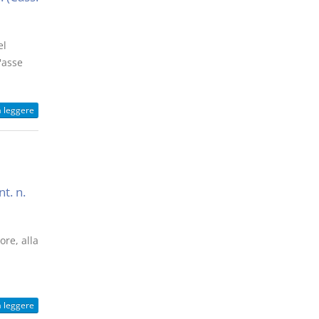
el
'asse
a leggere
nt. n.
ore, alla
a leggere