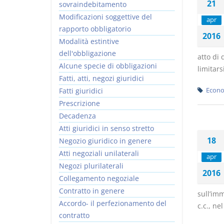
21
sovraindebitamento
Modificazioni soggettive del
apr
rapporto obbligatorio
2016
Modalità estintive
dell'obbligazione
atto di
Alcune specie di obbligazioni
limitars
Fatti, atti, negozi giuridici
Fatti giuridici
Econo
Prescrizione
Decadenza
Atti giuridici in senso stretto
18
Negozio giuridico in genere
Atti negoziali unilaterali
apr
Negozi plurilaterali
2016
Collegamento negoziale
Contratto in genere
sull’imm
Accordo- il perfezionamento del
c.c., ne
contratto