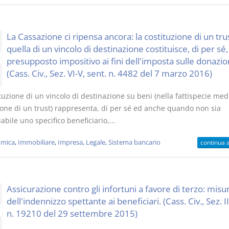
La Cassazione ci ripensa ancora: la costituzione di un tru
quella di un vincolo di destinazione costituisce, di per sé,
presupposto impositivo ai fini dell'imposta sulle donazion
(Cass. Civ., Sez. VI-V, sent. n. 4482 del 7 marzo 2016)
tuzione di un vincolo di destinazione su beni (nella fattispecie med
zione di un trust) rappresenta, di per sé ed anche quando non sia
abile uno specifico beneficiario,...
mica
,
Immobiliare
,
Impresa
,
Legale
,
Sistema bancario
continua 
Assicurazione contro gli infortuni a favore di terzo: misu
dell'indennizzo spettante ai beneficiari. (Cass. Civ., Sez. II
n. 19210 del 29 settembre 2015)