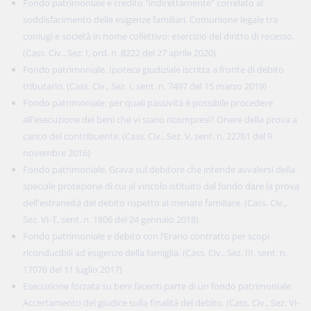
Fondo patrimoniale e credito "indirettamente" correlato al
soddisfacimento delle esigenze familiari. Comunione legale tra
coniugi e società in nome collettivo: esercizio del diritto di recesso.
(Cass. Civ., Sez. I, ord. n. 8222 del 27 aprile 2020)
Fondo patrimoniale. Ipoteca giudiziale iscritta a fronte di debito
tributario. (Cass. Civ., Sez. I, sent. n. 7497 del 15 marzo 2019)
Fondo patrimoniale: per quali passività è possibile procedere
all'esecuzione dei beni che vi siano ricompresi? Onere della prova a
carico del contribuente. (Cass. Civ., Sez. V, sent. n. 22761 del 9
novembre 2016)
Fondo patrimoniale. Grava sul debitore che intende avvalersi della
speciale protezione di cui al vincolo istituito dal fondo dare la prova
dell'estraneità del debito rispetto al menate familiare. (Cass. Civ.,
Sez. VI-T, sent. n. 1806 del 24 gennaio 2018)
Fondo patrimoniale e debito con l’Erario contratto per scopi
riconducibili ad esigenze della famiglia. (Cass. Civ., Sez. III, sent. n.
17076 del 11 luglio 2017)
Esecuzione forzata su beni facenti parte di un fondo patrimoniale.
Accertamento del giudice sulla finalità del debito. (Cass. Civ., Sez. VI-