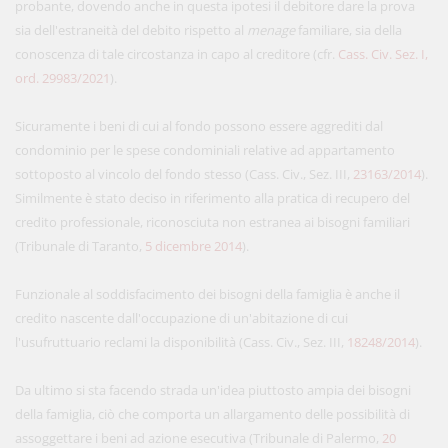
probante, dovendo anche in questa ipotesi il debitore dare la prova
sia dell'estraneità del debito rispetto al
menage
familiare, sia della
conoscenza di tale circostanza in capo al creditore (cfr.
Cass. Civ. Sez. I,
ord. 29983/2021
).
Sicuramente i beni di cui al fondo possono essere aggrediti dal
condominio per le spese condominiali relative ad appartamento
sottoposto al vincolo del fondo stesso (Cass. Civ., Sez. III,
23163/2014
).
Similmente è stato deciso in riferimento alla pratica di recupero del
credito professionale, riconosciuta non estranea ai bisogni familiari
(Tribunale di Taranto,
5 dicembre 2014
).
Funzionale al soddisfacimento dei bisogni della famiglia è anche il
credito nascente dall'occupazione di un'abitazione di cui
l'usufruttuario reclami la disponibilità (Cass. Civ., Sez. III,
18248/2014
).
Da ultimo si sta facendo strada un'idea piuttosto ampia dei bisogni
della famiglia, ciò che comporta un allargamento delle possibilità di
assoggettare i beni ad azione esecutiva (Tribunale di Palermo,
20