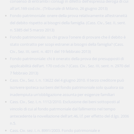
consenso di entrambi i coniugi in difetto dell'espressa deroga di cui
all'art.169 cod.civ.. (Tribunale di Milano, 26 giugno 2013)
Fondo patrimoniale: onere della prova relativamente all’estraneità
del debito rispetto ai bisogni della famiglia. (Cass. Civ., Sez. II, sent.
n. 5385 del 5 marzo 2013)
Fondo patrimoniale: su chi grava l'onere di provare che il debito è
stato contratto per scopi estranei ai bisogni della famiglia? (Cass.
Civ., Sez. III, sent. n. 4011 del 19 febbraio 2013)
Fondo patrimoniale: chi è onerato della prova dei presupposti di
applicabilità dell’art. 170 cod.civ.? (Cass. Civ., Sez. III, sent. n. 2970 del
7 febbraio 2013)
Cass. Civ., Sez. I, n. 13622 del 4 giugno 2010. Il terzo creditore può
iscrivere ipoteca sui beni del fondo patrimoniale solo qualora sia
inadempiuta un’obbligazione assunta per esigenze familiari
Cass. Civ., Sez. I, n. 1112/2010. Esclusione dei beni sottoposti al
vincolo di cui al fondo patrmoniale dal fallimento nel tempo
antecedente la novellazione dell'art.46, l.f. per effetto del d.lgs. 2006
n.5.
Cass. Civ. sez. I, n. 8991/2003. Fondo patrimoniale e