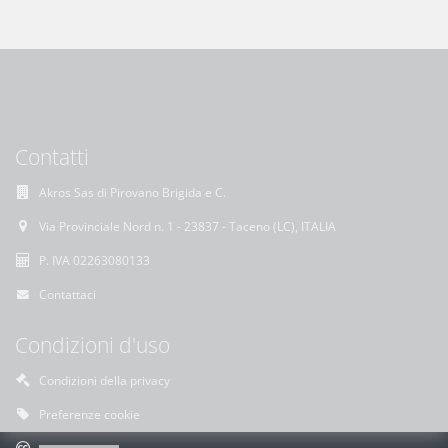
Contatti
Akros Sas di Pirovano Brigida e C.
Via Provinciale Nord n. 1 - 23837 - Taceno (LC), ITALIA
P. IVA 02263080133
Contattaci
Condizioni d'uso
Condizioni della privacy
Preferenze cookie