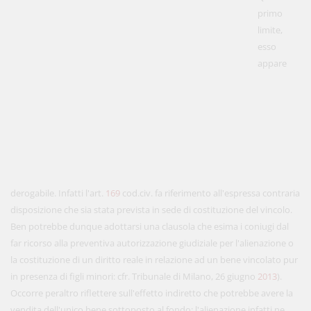
primo
limite,
esso
appare
derogabile. Infatti l'art.
169
cod.civ. fa riferimento all'espressa contraria
disposizione che sia stata prevista in sede di costituzione del vincolo.
Ben potrebbe dunque adottarsi una clausola che esima i coniugi dal
far ricorso alla preventiva autorizzazione giudiziale per l'alienazione o
la costituzione di un diritto reale in relazione ad un bene vincolato pur
in presenza di figli minori: cfr. Tribunale di Milano, 26 giugno
2013
).
Occorre peraltro riflettere sull'effetto indiretto che potrebbe avere la
vendita dell'unico bene sottoposto al fondo: l'alienazione infatti ne