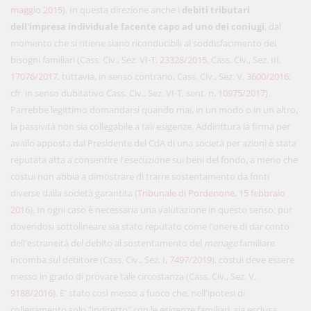
maggio 2015
). In questa direzione anche i
debiti tributari
dell'impresa individuale facente capo ad uno dei coniugi
, dal
momento che si ritiene siano riconducibili al soddisfacimento dei
bisogni familiari (Cass. Civ., Sez. VI-T,
23328/2015
, Cass. Civ., Sez. III,
17076/2017
, tuttavia, in senso contrario, Cass. Civ., Sez. V,
3600/2016
;
cfr. in senso dubitativo Cass. Civ., Sez. VI-T, sent. n.
10975/2017
).
Parrebbe legittimo domandarsi quando mai, in un modo o in un altro,
la passività non sia collegabile a tali esigenze. Addirittura la firma per
avallo apposta dal Presidente del CdA di una società per azioni è stata
reputata atta a consentire l'esecuzione sui beni del fondo, a meno che
costui non abbia a dimostrare di trarre sostentamento da fonti
diverse dalla società garantita (
Tribunale di Pordenone, 15 febbraio
2016
). In ogni caso è necessaria una valutazione in questo senso: pur
dovendosi sottolineare sia stato reputato come l'onere di dar conto
dell'estraneità del debito al sostentamento del
menage
familiare
incomba sul debitore (Cass. Civ., Sez. I,
7497/2019
), costui deve essere
messo in grado di provare tale circostanza (Cass. Civ., Sez. V,
9188/2016
). E' stato così messo a fuoco che, nell'ipotesi di
collegamento solo "indiretto" con le esigenze familiari, sia esclusa