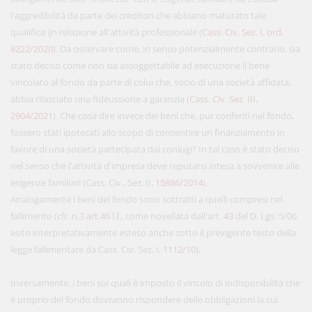
l'aggredibilità da parte dei creditori che abbiano maturato tale
qualifica ijn relazione all'attività professionale (
Cass. Civ. Sez. I, ord.
8222/2020
). Da osservare come, in senso potenzialmente contrario, sia
stato deciso come non sia assoggettabile ad esecuzione il bene
vincolato al fondo da parte di colui che, socio di una società affidata,
abbia rilasciato una fideussione a garanzia (
Cass. Civ. Sez. III,
2904/2021
). Che cosa dire invece dei beni che, pur conferiti nel fondo,
fossero stati ipotecati allo scopo di consentire un finanziamento in
favore di una società partecipata dai coniugi? In tal caso è stato deciso
nel senso che l'attività d'impresa deve reputarsi intesa a sovvenire alle
esigenze familiari (Cass. Civ., Sez. II,
15886/2014
).
Analogamente i beni del fondo sono sottratti a quelli compresi nel
fallimento (cfr. n.3
art.46
l.f., come novellata dall'art.
43
del D. Lgs. 5/06
esito interpretativamente esteso anche sotto il previgente testo della
legge fallimentare da Cass. Civ. Sez. I,
1112/10
).
Inversamente, i beni sui quali è imposto il vincolo di indisponibilità che
è proprio del fondo dovranno rispondere delle obbligazioni la cui