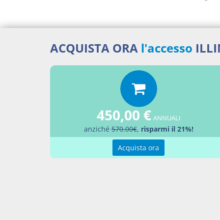
ACQUISTA ORA
l'accesso
ILL
Docume
Regi
Percor
450,00 €
ANNUALI
LEGG
anziché
570.00€
,
risparmi il 21%!
Aggiu
Acquista ora