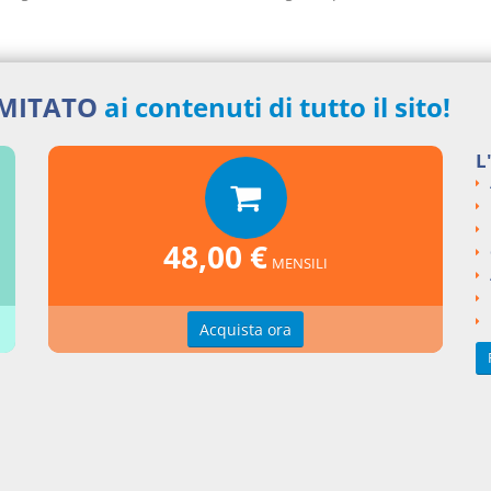
IMITATO
ai contenuti di tutto il sito!
nti collegati
L
o Decreto del 1933 numero 1775
si argomentali
48,00 €
MENSILI
I
Regio Decreto
1933
1775
ngi un commento
Acquista ora