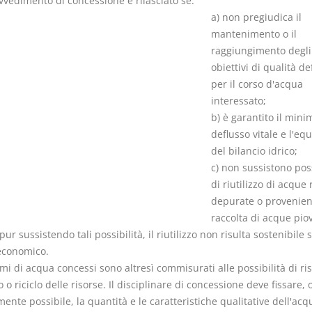
ovvedimento di concessione è rilasciato se:
a) non pregiudica il
mantenimento o il
raggiungimento degli
obiettivi di qualità def
per il corso d'acqua
I Vincoli Pre
interessato;
b) è garantito il mini
D. Minussi
deflusso vitale e l'equ
Versione eb
del bilancio idrico;
(iva incl.)
c) non sussistono poss
di riutilizzo di acque 
depurate o provenient
raccolta di acque pio
pur sussistendo tali possibilità, il riutilizzo non risulta sostenibile s
 economico.
umi di acqua concessi sono altresì commisurati alle possibilità di ri
zo o riciclo delle risorse. Il disciplinare di concessione deve fissare, 
ente possibile, la quantità e le caratteristiche qualitative dell'acq