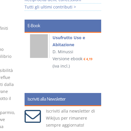
Tutti gli ultimi contributi >
E-Book
initi
liminari
Usufrutto Uso e
Abitazione
mo
D. Minussi
ilibrio
ook
Versione ebook
€ 4,19
€ 4,19
(iva incl.)
(
ibilità
reflue
i dalla
vane
otto il
Iscriviti alla Newsletter
Iscriviti alla newsletter di
sparmio,
WikiJus per rimanere
ove
sempre aggiornato!
ua