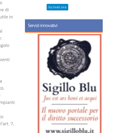
o
Iscriviti ora
ne di
tile in
Servizi innovativi
al
:
ngolo
ienti
a
to.
o
impianti
to
'art. 7,