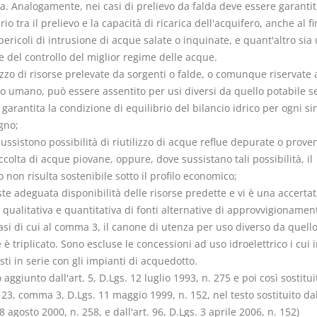
ta. Analogamente, nei casi di prelievo da falda deve essere garantit
brio tra il prelievo e la capacità di ricarica dell'acquifero, anche al fi
pericoli di intrusione di acque salate o inquinate, e quant'altro sia u
 del controllo del miglior regime delle acque.
lizzo di risorse prelevate da sorgenti o falde, o comunque riservate 
 umano, può essere assentito per usi diversi da quello potabile se
 garantita la condizione di equilibrio del bilancio idrico per ogni si
gno;
ussistono possibilità di riutilizzo di acque reflue depurate o proven
ccolta di acque piovane, oppure, dove sussistano tali possibilità, il
zo non risulta sostenibile sotto il profilo economico;
ste adeguata disponibilità delle risorse predette e vi è una accertat
qualitativa e quantitativa di fonti alternative di approvvigionamen
asi di cui al comma 3, il canone di utenza per uso diverso da quell
 è triplicato. Sono escluse le concessioni ad uso idroelettrico i cui 
ti in serie con gli impianti di acquedotto.
o aggiunto dall'art. 5, D.Lgs. 12 luglio 1993, n. 275 e poi così sostitui
. 23, comma 3, D.Lgs. 11 maggio 1999, n. 152, nel testo sostituito dall
8 agosto 2000, n. 258, e dall'art. 96, D.Lgs. 3 aprile 2006, n. 152)