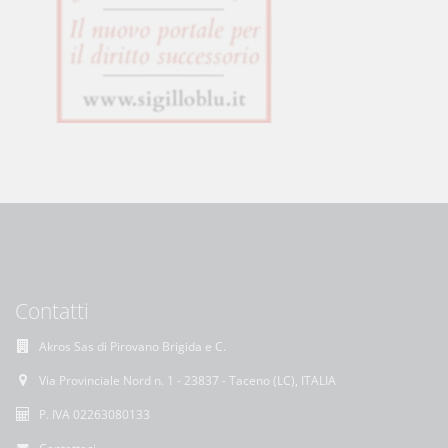
Contatti
Akros Sas di Pirovano Brigida e C.
Via Provinciale Nord n. 1 - 23837 - Taceno (LC), ITALIA
P. IVA 02263080133
Contattaci