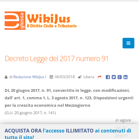
Decreto Legge del 2017 numero 91
di
Redazione WikiJus I
06/03/2018
Libera
DL 20 giugno 2017, n. 91, convertito in legge, con modificazioni,
dall’ art. 1, comma 1, L. 3 agosto 2017, n. 123, Disposizioni urgenti
per la crescita economica nel Mezzogiorno
(G.U. 20 giugno 2017, n. 141)
in vigore
dal 21
ACQUISTA ORA
l'accesso
ILLIMITATO
ai contenuti di
giugno
tutto il sito!