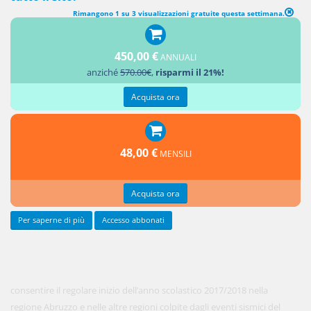
Rimangono 1 su 3 visualizzazioni gratuite questa settimana.
MISURE URGENTI PER GARANTIRE LO SVOLGIMENTO DELL’ANNO
SCOLASTICO 2017/2018 NELLE AREE COLPITE DAGLI EVENTI SISMICI
450,00 €
ANNUALI
DEL 2016 E 2017
anziché
570.00€
,
risparmi il 21%!
1. Per
Acquista ora
48,00 €
MENSILI
Acquista ora
Per saperne di più
Accesso abbonati
consentire il regolare inizio dell’anno scolastico 2017/2018 nella
regione Abruzzo e nelle altre regioni colpite dagli eventi sismici del