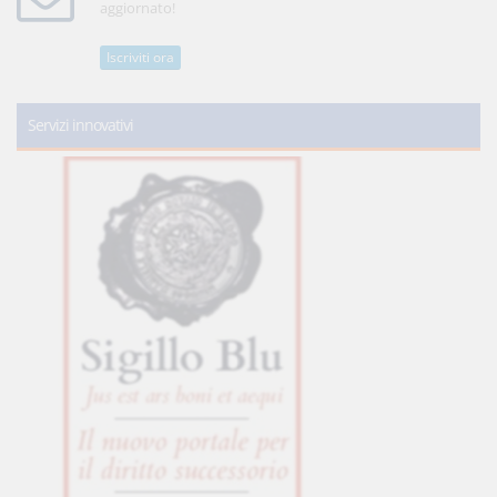
aggiornato!
Iscriviti ora
Servizi innovativi