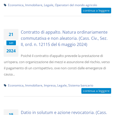
Economica
,
Immobiliare
,
Legale
,
Operatori del mondo agricolo
continua a leggere
Contratto di appalto. Natura ordinariamente
21
commutativa e non aleatoria. (Cass. Civ., Sez.
set
II, ord. n. 12115 del 6 maggio 2024)
2024
Poiché il contratto d’appalto prevede la prestazione di
un’opera, con organizzazione dei mezzi e assunzione del rischio, verso
il pagamento di un corrispettivo, ove non consti dalle emergenze di
causa...
Economica
,
Immobiliare
,
Impresa
,
Legale
,
Sistema bancario
continua a leggere
Datio in solutum e azione revocatoria. (Cass.
15