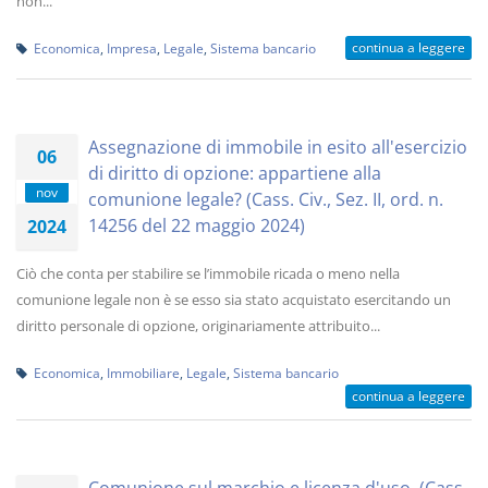
non...
continua a leggere
Economica
,
Impresa
,
Legale
,
Sistema bancario
Assegnazione di immobile in esito all'esercizio
06
di diritto di opzione: appartiene alla
nov
comunione legale? (Cass. Civ., Sez. II, ord. n.
14256 del 22 maggio 2024)
2024
Ciò che conta per stabilire se l’immobile ricada o meno nella
comunione legale non è se esso sia stato acquistato esercitando un
diritto personale di opzione, originariamente attribuito...
Economica
,
Immobiliare
,
Legale
,
Sistema bancario
continua a leggere