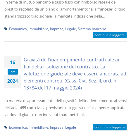
In tema di mutuo bancario a tasso fisso con rimborso rateale del
prestito regolato da un piano di ammortamento “alla francese” di tipo
standardizzato tradizionale, la mancata indicazione della...
Economica
,
Immobiliare
,
Impresa
,
Legale
,
Sistema bancario
continua a leggere
Gravità dell'inadempimento contrattuale ai
16
fini della risoluzione del contratto. La
ott
valutazione giudiziale deve essere ancorata ad
elementi concreti. (Cass. Civ., Sez. II, ord. n.
2024
13784 del 17 maggio 2024)
In materia di apprezzamento della gravità dell’inadempimento, ai sensi
dell’art. 1455 cod. civ., la previsione di legge viene falsamente applicata
laddove il giudice non individui i parametri sulla...
continua a leggere
Economica
,
Immobiliare
,
Impresa
,
Legale