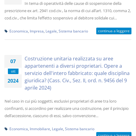
In tema di operatività delle cause di sospensione della
prescrizione ex art. 2941 cod.civ., la norma di cui all’art. 1310, comma 2,
cod.civ., che limita l’effetto sospensivo al debitore solidale cui...
continua a leggere
Economica
,
Impresa
,
Legale
,
Sistema bancario
Costruzione unitaria realizzata su aree
07
appartenenti a diversi proprietari. Opere a
ott
servizio dell'intero fabbricato: quale disciplina
giuridica? (Cass. Civ., Sez. II, ord. n. 9456 del 9
2024
aprile 2024)
Nel caso in cui più soggetti, esclusivi proprietari di aree tra loro
confinanti, si accordino per realizzare una costruzione, per il principio
dell’accessione, ciascuno di essi, salvo convenzione...
Economica
,
Immobiliare
,
Legale
,
Sistema bancario
continua a leggere