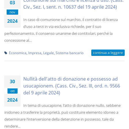
Comunione sul marchio e licenza d'uso. (Cass.
03
Civ., Sez. I, sent. n. 10637 del 19 aprile 2024)
nov
In caso di comunione sul marchio, il contratto di licenza
2024
d’uso a terzi in via esclusiva richiede, per il suo
perfezionamento, il consenso unanime dei contitolari, perché la
concessione al...
continua a leggere
Economica
,
Impresa
,
Legale
,
Sistema bancario
Nullità dell'atto di donazione e possesso ad
30
usucapionem. (Cass. Civ., Sez. III, ord. n. 9566
ott
del 9 aprile 2024)
2024
In tema di usucapione, l’atto di donazione nullo, sebbene
inidoneo a trasferire la proprietà, può costituire elemento idoneo a
determinare l’interversione della detenzione in possesso, tale da
rendere...