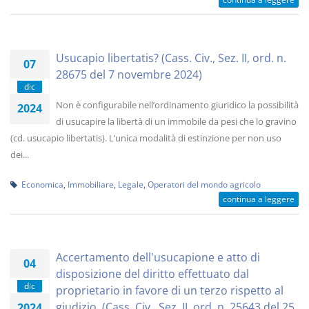
Usucapio libertatis? (Cass. Civ., Sez. II, ord. n.
07
28675 del 7 novembre 2024)
dic
Non è configurabile nell’ordinamento giuridico la possibilità
2024
di usucapire la libertà di un immobile da pesi che lo gravino
(cd. usucapio libertatis). L’unica modalità di estinzione per non uso
dei...
Economica
,
Immobiliare
,
Legale
,
Operatori del mondo agricolo
continua a leggere
Accertamento dell'usucapione e atto di
04
disposizione del diritto effettuato dal
dic
proprietario in favore di un terzo rispetto al
giudizio. (Cass. Civ., Sez. II, ord. n. 25643 del 25
2024