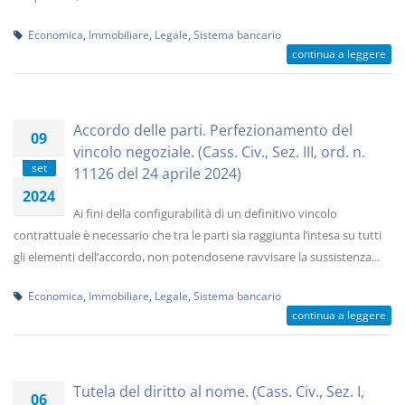
Economica
,
Immobiliare
,
Legale
,
Sistema bancario
continua a leggere
Accordo delle parti. Perfezionamento del
09
vincolo negoziale. (Cass. Civ., Sez. III, ord. n.
set
11126 del 24 aprile 2024)
2024
Ai fini della configurabilità di un definitivo vincolo
contrattuale è necessario che tra le parti sia raggiunta l’intesa su tutti
gli elementi dell’accordo, non potendosene ravvisare la sussistenza...
Economica
,
Immobiliare
,
Legale
,
Sistema bancario
continua a leggere
Tutela del diritto al nome. (Cass. Civ., Sez. I,
06