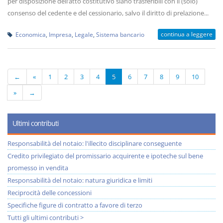
per disposizione dell’atto costitutivo siano trasferibili con il (solo)
consenso del cedente e del cessionario, salvo il diritto di prelazione...
continua a leggere
Economica
,
Impresa
,
Legale
,
Sistema bancario
←
«
1
2
3
4
5
6
7
8
9
10
»
→
Ultimi contributi
Responsabilità del notaio: l'illecito disciplinare conseguente
Credito privilegiato del promissario acquirente e ipoteche sul bene
promesso in vendita
Responsabilità del notaio: natura giuridica e limiti
Reciprocità delle concessioni
Specifiche figure di contratto a favore di terzo
Tutti gli ultimi contributi >