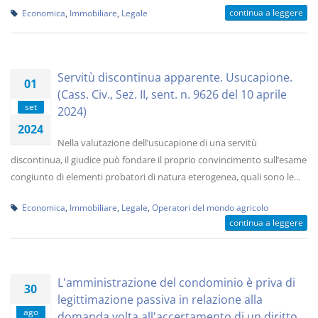
continua a leggere
Economica
,
Immobiliare
,
Legale
Servitù discontinua apparente. Usucapione.
01
(Cass. Civ., Sez. II, sent. n. 9626 del 10 aprile
set
2024)
2024
Nella valutazione dell’usucapione di una servitù
discontinua, il giudice può fondare il proprio convincimento sull’esame
congiunto di elementi probatori di natura eterogenea, quali sono le...
Economica
,
Immobiliare
,
Legale
,
Operatori del mondo agricolo
continua a leggere
L'amministrazione del condominio è priva di
30
legittimazione passiva in relazione alla
ago
domanda volta all'accertamento di un diritto