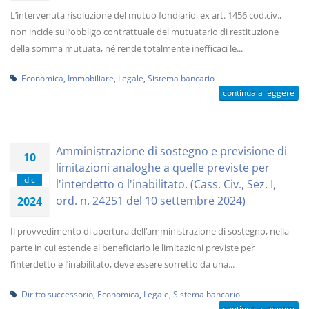
L’intervenuta risoluzione del mutuo fondiario, ex art. 1456 cod.civ.,
non incide sull’obbligo contrattuale del mutuatario di restituzione
della somma mutuata, né rende totalmente inefficaci le...
Economica
,
Immobiliare
,
Legale
,
Sistema bancario
continua a leggere
Amministrazione di sostegno e previsione di
10
limitazioni analoghe a quelle previste per
dic
l'interdetto o l'inabilitato. (Cass. Civ., Sez. I,
ord. n. 24251 del 10 settembre 2024)
2024
Il provvedimento di apertura dell’amministrazione di sostegno, nella
parte in cui estende al beneficiario le limitazioni previste per
l’interdetto e l’inabilitato, deve essere sorretto da una...
Diritto successorio
,
Economica
,
Legale
,
Sistema bancario
continua a leggere