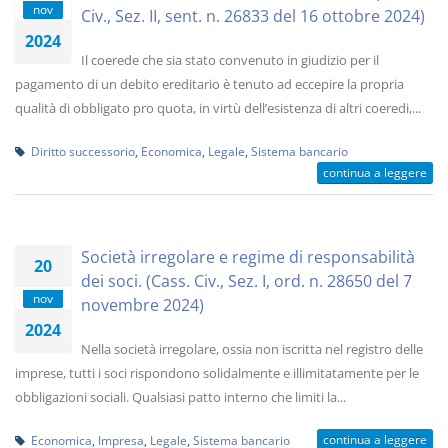
nov
Civ., Sez. II, sent. n. 26833 del 16 ottobre 2024)
2024
Il coerede che sia stato convenuto in giudizio per il
pagamento di un debito ereditario è tenuto ad eccepire la propria
qualità di obbligato pro quota, in virtù dell’esistenza di altri coeredi,...
Diritto successorio
,
Economica
,
Legale
,
Sistema bancario
continua a leggere
Società irregolare e regime di responsabilità
20
dei soci. (Cass. Civ., Sez. I, ord. n. 28650 del 7
nov
novembre 2024)
2024
Nella società irregolare, ossia non iscritta nel registro delle
imprese, tutti i soci rispondono solidalmente e illimitatamente per le
obbligazioni sociali. Qualsiasi patto interno che limiti la...
continua a leggere
Economica
,
Impresa
,
Legale
,
Sistema bancario