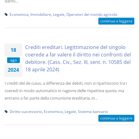
danni...
Economica
,
Immobiliare
,
Legale
,
Operatori del mondo agricolo
continua a leggere
Crediti ereditari. Legittimazione del singolo
18
coerede a far valere il diritto nei confronti del
ago
debitore. (Cass. Civ., Sez. III, sent. n. 10585 del
18 aprile 2024)
2024
I crediti del de cuius, a differenza dei debiti, non si ripartiscono tra i
coeredi in modo automatico in ragione delle rispettive quote, ma
entrano a far parte della comunione ereditaria, in...
Diritto successorio
,
Economica
,
Legale
,
Sistema bancario
continua a leggere