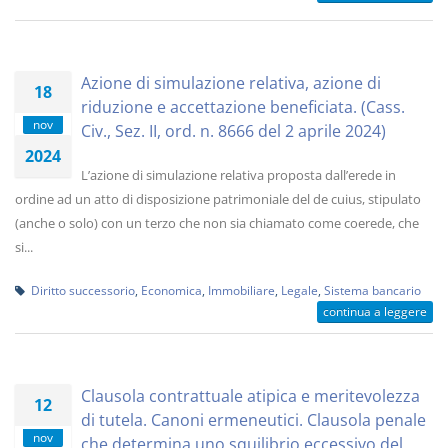
Azione di simulazione relativa, azione di
18
riduzione e accettazione beneficiata. (Cass.
nov
Civ., Sez. II, ord. n. 8666 del 2 aprile 2024)
2024
L’azione di simulazione relativa proposta dall’erede in
ordine ad un atto di disposizione patrimoniale del de cuius, stipulato
(anche o solo) con un terzo che non sia chiamato come coerede, che
si...
Diritto successorio
,
Economica
,
Immobiliare
,
Legale
,
Sistema bancario
continua a leggere
Clausola contrattuale atipica e meritevolezza
12
di tutela. Canoni ermeneutici. Clausola penale
nov
che determina uno squilibrio eccessivo del