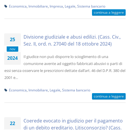
Economica
,
Immobiliare
,
Impresa
,
Legale
,
Sistema bancario
continua a leggere
Divisione giudiziale e abusi edilizi. (Cass. Civ.,
25
Sez. II, ord. n. 27040 del 18 ottobre 2024)
nov
Il giudice non può disporre lo scioglimento di una
2024
comunione avente ad oggetto fabbricati abusivi o parti di
essi senza osservare le prescrizioni dettate dall’art. 46 del D.P.R. 380 del
2001 e...
Economica
,
Immobiliare
,
Legale
,
Sistema bancario
continua a leggere
Coerede evocato in giudizio per il pagamento
22
di un debito ereditario. Litisconsorzio? (Cass.