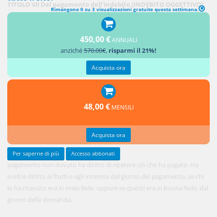
TITOLO VII Del pagamento dell'indebito (INDEBITO OGGETTIVO)
Rimangono 0 su 3 visualizzazioni gratuite questa settimana.
1. Chi ha
eseguito
450,00 €
un
ANNUALI
anziché
570.00€
,
risparmi il 21%!
Acquista ora
48,00 €
MENSILI
Acquista ora
Per saperne di più
Accesso abbonati
pagamento non dovuto ha diritto di ripetere ciò che ha pagato. Ha
inoltre diritto ai frutti e agli interessi dal giorno del pagamento, se chi
lo ha ricevuto era in mala fede, oppure se questi era in buona fede, dal
giorno della domanda.