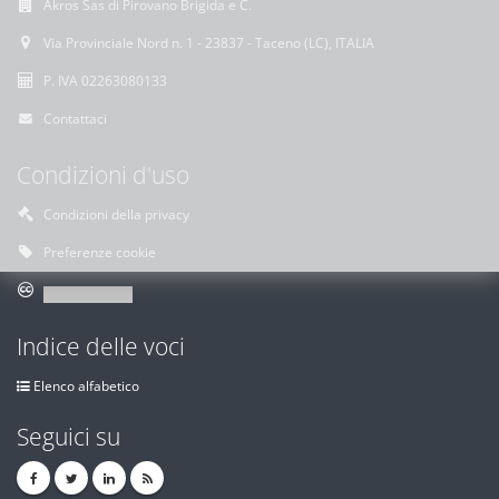
Akros Sas di Pirovano Brigida e C.
Via Provinciale Nord n. 1 - 23837 - Taceno (LC), ITALIA
P. IVA 02263080133
Contattaci
Condizioni d'uso
Condizioni della privacy
Preferenze cookie
Indice delle voci
Elenco alfabetico
Seguici su