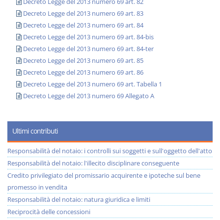
Decreto Legge del 2013 numero 69 art. 82
Decreto Legge del 2013 numero 69 art. 83
Decreto Legge del 2013 numero 69 art. 84
Decreto Legge del 2013 numero 69 art. 84-bis
Decreto Legge del 2013 numero 69 art. 84-ter
Decreto Legge del 2013 numero 69 art. 85
Decreto Legge del 2013 numero 69 art. 86
Decreto Legge del 2013 numero 69 art. Tabella 1
Decreto Legge del 2013 numero 69 Allegato A
Ultimi contributi
Responsabilità del notaio: i controlli sui soggetti e sull'oggetto dell'atto
Responsabilità del notaio: l'illecito disciplinare conseguente
Credito privilegiato del promissario acquirente e ipoteche sul bene
promesso in vendita
Responsabilità del notaio: natura giuridica e limiti
Reciprocità delle concessioni