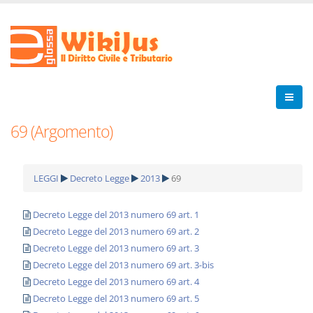
69 (Argomento)
LEGGI
Decreto Legge
2013
69
Decreto Legge del 2013 numero 69 art. 1
Decreto Legge del 2013 numero 69 art. 2
Decreto Legge del 2013 numero 69 art. 3
Decreto Legge del 2013 numero 69 art. 3-bis
Decreto Legge del 2013 numero 69 art. 4
Decreto Legge del 2013 numero 69 art. 5