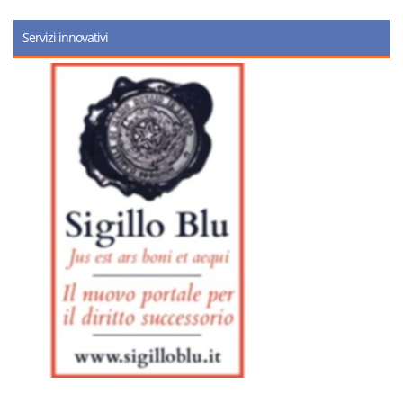
Servizi innovativi