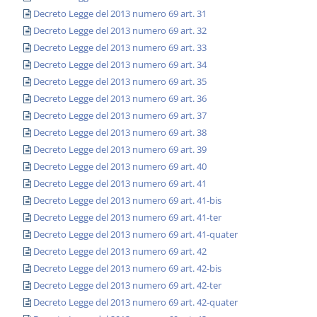
Decreto Legge del 2013 numero 69 art. 31
Decreto Legge del 2013 numero 69 art. 32
Decreto Legge del 2013 numero 69 art. 33
Decreto Legge del 2013 numero 69 art. 34
Decreto Legge del 2013 numero 69 art. 35
Decreto Legge del 2013 numero 69 art. 36
Decreto Legge del 2013 numero 69 art. 37
Decreto Legge del 2013 numero 69 art. 38
Decreto Legge del 2013 numero 69 art. 39
Decreto Legge del 2013 numero 69 art. 40
Decreto Legge del 2013 numero 69 art. 41
Decreto Legge del 2013 numero 69 art. 41-bis
Decreto Legge del 2013 numero 69 art. 41-ter
Decreto Legge del 2013 numero 69 art. 41-quater
Decreto Legge del 2013 numero 69 art. 42
Decreto Legge del 2013 numero 69 art. 42-bis
Decreto Legge del 2013 numero 69 art. 42-ter
Decreto Legge del 2013 numero 69 art. 42-quater