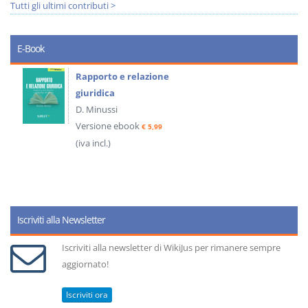
Tutti gli ultimi contributi >
E-Book
Rapporto e relazione
giuridica
D. Minussi
Versione ebook
€ 5,99
(iva incl.)
Iscriviti alla Newsletter
Iscriviti alla newsletter di WikiJus per rimanere sempre
aggiornato!
Iscriviti ora