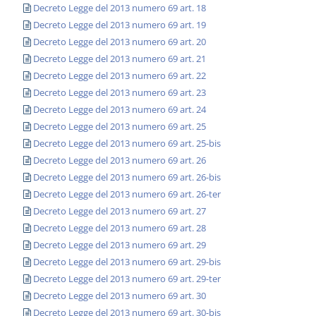
Decreto Legge del 2013 numero 69 art. 18
Decreto Legge del 2013 numero 69 art. 19
Decreto Legge del 2013 numero 69 art. 20
Decreto Legge del 2013 numero 69 art. 21
Decreto Legge del 2013 numero 69 art. 22
Decreto Legge del 2013 numero 69 art. 23
Decreto Legge del 2013 numero 69 art. 24
Decreto Legge del 2013 numero 69 art. 25
Decreto Legge del 2013 numero 69 art. 25-bis
Decreto Legge del 2013 numero 69 art. 26
Decreto Legge del 2013 numero 69 art. 26-bis
Decreto Legge del 2013 numero 69 art. 26-ter
Decreto Legge del 2013 numero 69 art. 27
Decreto Legge del 2013 numero 69 art. 28
Decreto Legge del 2013 numero 69 art. 29
Decreto Legge del 2013 numero 69 art. 29-bis
Decreto Legge del 2013 numero 69 art. 29-ter
Decreto Legge del 2013 numero 69 art. 30
Decreto Legge del 2013 numero 69 art. 30-bis