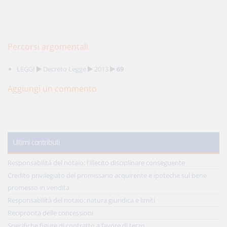
Percorsi argomentali
LEGGI
Decreto Legge
2013
69
Aggiungi un commento
Ultimi contributi
Responsabilità del notaio: l'illecito disciplinare conseguente
Credito privilegiato del promissario acquirente e ipoteche sul bene
promesso in vendita
Responsabilità del notaio: natura giuridica e limiti
Reciprocità delle concessioni
Specifiche figure di contratto a favore di terzo