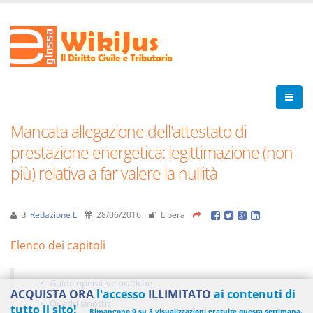
Mancata allegazione dell'attestato di
prestazione energetica: legittimazione (non
più) relativa a far valere la nullità
di
Redazione L
28/06/2016
Libera
Elenco dei capitoli
Guide operative pratiche
ACQUISTA ORA
l'accesso
ILLIMITATO
ai contenuti di
Quadri sinottici
tutto il sito!
Rimangono 0 su 3 visualizzazioni gratuite questa settimana.