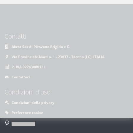
Contatti
Akros Sas di Pirovano Brigida e C.
Via Provinciale Nord n. 1 - 23837 - Taceno (LC), ITALIA
P. IVA 02263080133
Contattaci
Condizioni d'uso
Condizioni della privacy
Preferenze cookie