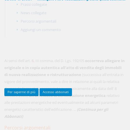
Prassi collegate
News collegate
Percorsi argomentali
450,00 €
ANNUALI
Aggiungi un commento
anziché
570.00€
,
risparmi il 21%!
Acquista ora
Ai sensi dell'art.
6
, III comma, del D. Lgs. 192/05
occorreva allegare in
48,00 €
MENSILI
originale o in copia autentica all'atto di vendita degli immobili
di nuova realizzazione o ristrutturazione
(successiva all'entrata in
Acquista ora
vigore del provvedimento, vale a dire in relazione ai quali la relativa
domanda fosse stata presentata successivamente alla data dell' 8
Per saperne di più
Accesso abbonati
ottobre 2005)
un attestato di certificazione energetica
relativo
alle prestazioni energetiche ed eventualmente ad alcuni parametri
energetici caratteristici dell'edificazione. ...
(Continua per gli
Abbonati)
Percorsi argomentali