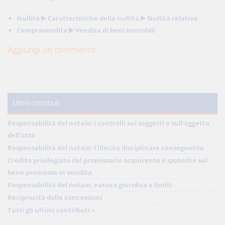
Nullità
Caratteristiche della nullità
Nullità relativa
Compravendita
Vendita di beni immobili
Aggiungi un commento
Ultimi contributi
Responsabilità del notaio: i controlli sui soggetti e sull'oggetto
dell'atto
Responsabilità del notaio: l'illecito disciplinare conseguente
Credito privilegiato del promissario acquirente e ipoteche sul
bene promesso in vendita
Responsabilità del notaio: natura giuridica e limiti
Reciprocità delle concessioni
Tutti gli ultimi contributi >