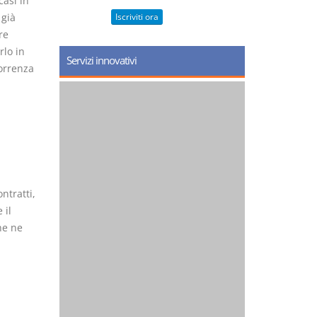
casi in
 già
Iscriviti ora
re
rlo in
Servizi innovativi
orrenza
ntratti,
 il
he ne