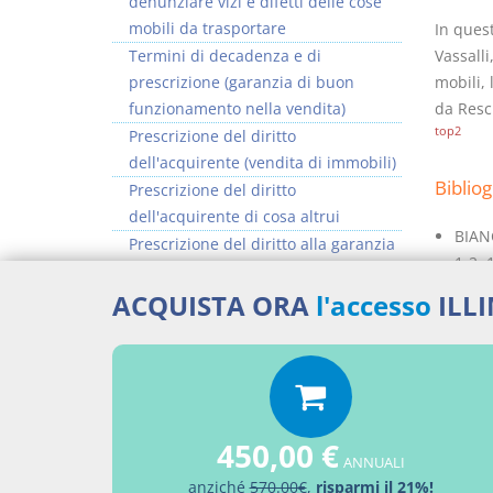
denunziare vizi e difetti delle cose
mobili da trasportare
In quest
Termini di decadenza e di
Vassalli
prescrizione (garanzia di buon
mobili, 
funzionamento nella vendita)
da Resci
top2
Prescrizione del diritto
dell'acquirente (vendita di immobili)
Bibliog
Prescrizione del diritto
dell'acquirente di cosa altrui
BIANC
Prescrizione del diritto alla garanzia
1-2, 
per evizione
MIRAB
Responsabilità per prodotti difettosi:
ACQUISTA ORA
l'accesso
ILL
termini prescrizionali e decadenziali
Termini prescrizionali e
decadenziali (vendita di beni di
consumo)
450,00 €
ANNUALI
Percor
anziché
570.00€
,
risparmi il 21%!