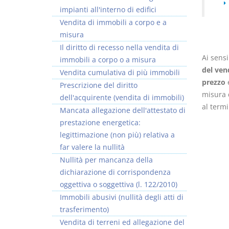
impianti all'interno di edifici
Vendita di immobili a corpo e a
misura
Il diritto di recesso nella vendita di
Ai sensi
immobili a corpo o a misura
Usufrutto Uso e
Prescrizione e
del ven
Vendita cumulativa di più immobili
Abitazione
decadenza
prezzo
Prescrizione del diritto
D. Minussi
D. Minussi
misura d
dell'acquirente (vendita di immobili)
Versione ebook
Versione ebook
€ 4,19
€ 4,19
al term
Mancata allegazione dell'attestato di
(iva incl.)
(iva incl.)
prestazione energetica:
legittimazione (non più) relativa a
far valere la nullità
Nullità per mancanza della
dichiarazione di corrispondenza
oggettiva o soggettiva (l. 122/2010)
Immobili abusivi (nullità degli atti di
trasferimento)
Vendita di terreni ed allegazione del