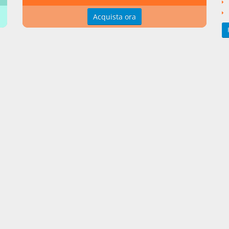
ravendita
Vendita di beni immobili
Acquista ora
rizione
Prescrizione estintiva
Casistica (azioni e diritti che son
to di prescrizione)
Prescrizione nel contratto di compravendita
ngi un commento
zioni d'uso
Indice delle voci
zioni della privacy
Elenco alfabetico
erenze cookie
Seguici su