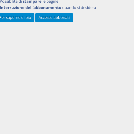
Possibilità di
stampare
le pagine
Interruzione dell'abbonamento
quando si desidera
o
Per saperne di più
Accesso abbonati
Powered by