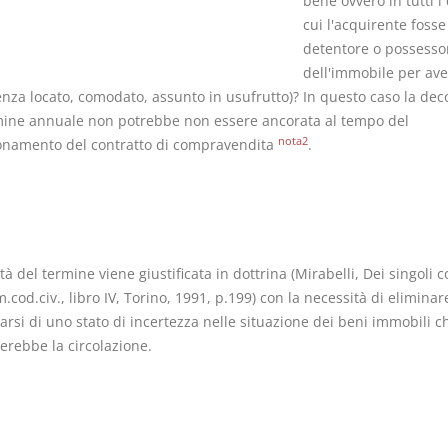
bene ovvero in tutti i 
cui l'acquirente fosse
detentore o possesso
dell'immobile per ave
nza locato, comodato, assunto in usufrutto)? In questo caso la dec
mine annuale non potrebbe non essere ancorata al tempo del
nota2
onamento del contratto di compravendita
.
tà del termine viene giustificata in dottrina (Mirabelli, Dei singoli co
cod.civ., libro IV, Torino, 1991, p.199) con la necessità di eliminare
rsi di uno stato di incertezza nelle situazione dei beni immobili c
erebbe la circolazione.