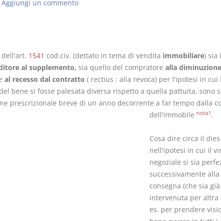
Aggiungi un commento
 dell'art.
1541
cod.civ. (dettato in tema di vendita
immobiliare
) sia 
Rapporto e
I Singoli Con
ditore al supplemento,
sia quello del compratore
alla diminuzione
relazione giuridica
D. Minussi
e
al recesso dal contratto
( rectius : alla revoca) per l'ipotesi in cui 
D. Minussi
Versione eb
el bene si fosse palesata diversa rispetto a quella pattuita, sono s
Versione ebook
(iva incl.)
€ 5,99
ine prescrizionale breve di un anno decorrente a far tempo dalla 
(iva incl.)
nota1
dell'immobile
.
Cosa dire circa il die
nell'ipotesi in cui il v
negoziale si sia perfe
successivamente alla
consegna (che sia già
intervenuta per altra
es. per prendere visi