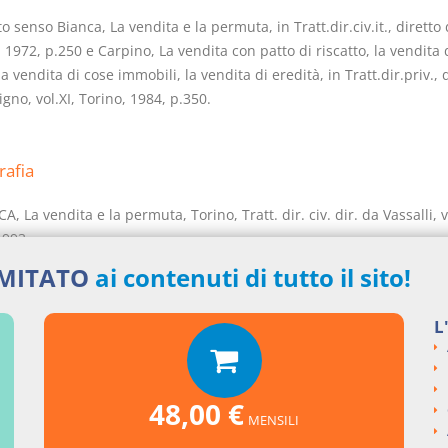
o senso Bianca, La vendita e la permuta, in Tratt.dir.civ.it., diretto
, 1972, p.250 e Carpino, La vendita con patto di riscatto, la vendita 
la vendita di cose immobili, la vendita di eredità, in Tratt.dir.priv., 
gno, vol.XI, Torino, 1984, p.350.
rafia
A, La vendita e la permuta, Torino, Tratt. dir. civ. dir. da Vassalli, vol
1993
ELLI, Dei singoli contratti, Torino, Comm. cod. civ., vol. IV, 1968
IMITATO
ai contenuti di tutto il sito!
L
48,00 €
MENSILI
si argomentali