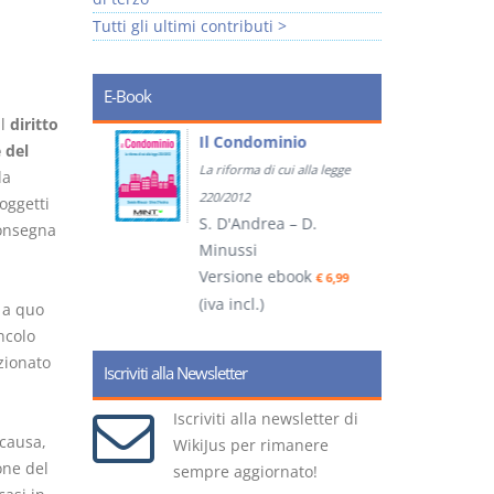
Tutti gli ultimi contributi >
E-Book
il
diritto
tratti
Il Condominio
 del
La riforma di cui alla legge
la
ook
€ 5,99
220/2012
oggetti
S. D'Andrea – D.
consegna
Minussi
(
Versione ebook
€ 6,99
(iva incl.)
s a quo
incolo
zionato
Iscriviti alla Newsletter
Iscriviti alla newsletter di
 causa,
WikiJus per rimanere
one del
sempre aggiornato!