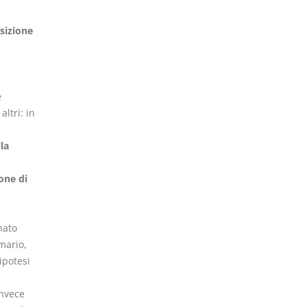
sizione
e
ltri: in
la
one di
nato
imario,
ipotesi
invece