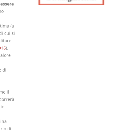
 essere
mo
tima (a
i cui si
ditore
016
).
valore
e di
me il I
correrà
rio
i
mina
rio di