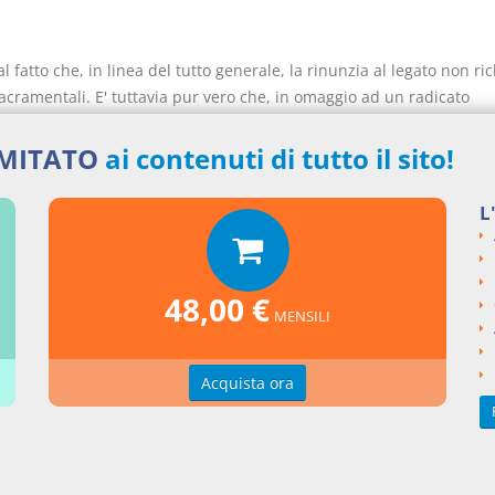
al fatto che, in linea del tutto generale, la rinunzia al legato non ri
acramentali. E' tuttavia pur vero che, in omaggio ad un radicato
mento giurisprudenziale, quando l'oggetto del legato consista in be
immobiliari, si reputa che l'atto abdicativo debba essere effettuata 
IMITATO
ai contenuti di tutto il sito!
(cfr. Cass.Civ. Sez.II,
1261/95
; Cass.Civ. Sez.II,
8878/00
).
L
rafia
48,00 €
ZI, Successioni e donazioni, Milano, 2002
MENSILI
ZO, Torino, Comm. al cod.civ. dir. da Cendon, 1999
Acquista ora
collegate
to n. 593-2014/C, Il legato di dazione in pagamento in favore del 
ato con addebito, in luogo dell’assegno