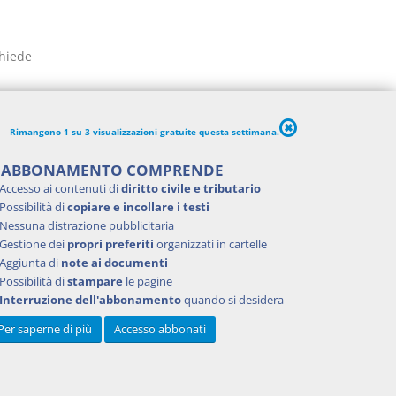
chiede
ni o
per
Rimangono 1 su 3 visualizzazioni gratuite questa settimana.
'ABBONAMENTO COMPRENDE
Accesso ai contenuti di
diritto civile e tributario
Possibilità di
copiare e incollare i testi
Nessuna distrazione pubblicitaria
Gestione dei
propri preferiti
organizzati in cartelle
Aggiunta di
note ai documenti
Possibilità di
stampare
le pagine
Interruzione dell'abbonamento
quando si desidera
Per saperne di più
Accesso abbonati
coniuge