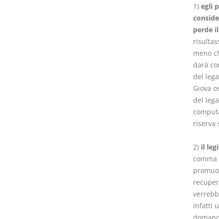
1)
egli 
conside
perde i
risultas
meno che
darà co
del lega
Giova o
del lega
computa
riserva 
2)
il le
comma d
promuove
recupere
verrebb
infatti 
domanda