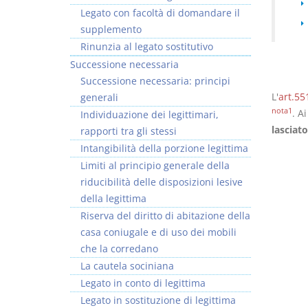
Legato con facoltà di domandare il
supplemento
Rinunzia al legato sostitutivo
Successione necessaria
Successione necessaria: principi
Rapporto e
I Singoli Contratti
L'
art.55
generali
relazione giuridica
D. Minussi
nota1
. A
Individuazione dei legittimari,
D. Minussi
Versione ebook
€ 5,99
lasciato
rapporti tra gli stessi
Versione ebook
(iva incl.)
€ 5,99
Intangibilità della porzione legittima
(iva incl.)
Limiti al principio generale della
riducibilità delle disposizioni lesive
della legittima
Riserva del diritto di abitazione della
casa coniugale e di uso dei mobili
che la corredano
La cautela sociniana
Legato in conto di legittima
Legato in sostituzione di legittima