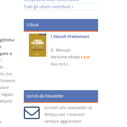
Tutti gli ultimi contributi >
E-Book
i
I Vincoli Preliminari
egittima
è
D. Minussi
egato e
Versione ebook
€ 4,19
.
ook
(iva incl.)
(
€ 5,99
le
nte che
'intento
sfare
l legato
Iscriviti alla Newsletter
pettanti
Iscriviti alla newsletter di
WikiJus per rimanere
sempre aggiornato!
a