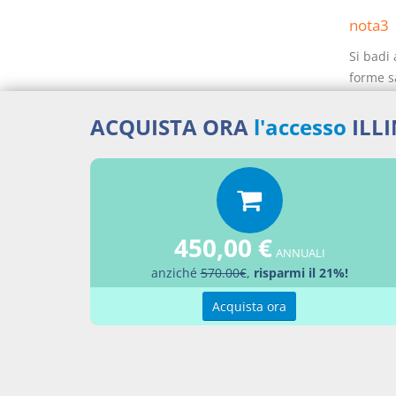
nota3
Si badi 
forme s
orienta
diritti 
ACQUISTA ORA
l'accesso
ILL
iscritto 
top3
Bibliog
450,00 €
CAPOZ
ANNUALI
PALAZ
anziché
570.00€
,
risparmi il 21%!
Acquista ora
Prassi 
Quesi
separ