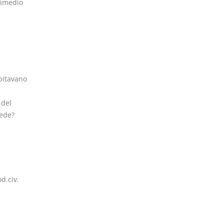
rimedio
ubitavano
 del
rede?
d.civ.