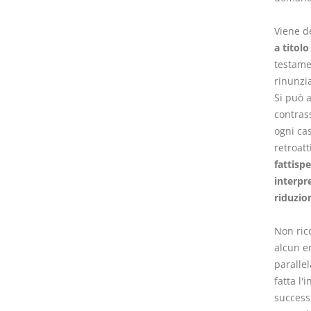
Viene d
a titolo
testamen
rinunzi
Si può 
contrass
ogni cas
retroatt
fattispe
interpre
riduzio
Non rico
alcun er
paralle
fatta l'
succes