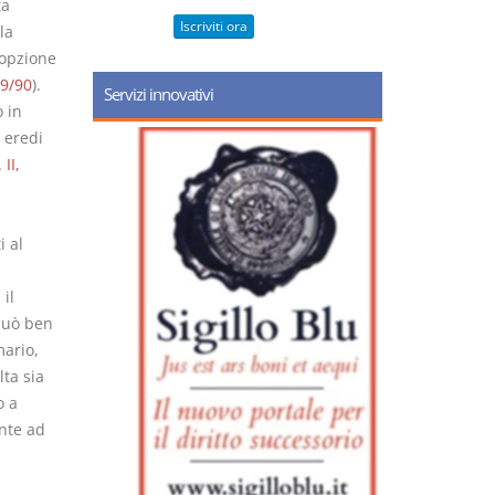
ta
Iscriviti ora
la
'opzione
9/90
).
Servizi innovativi
o in
 eredi
 II,
i al
il
 può ben
mario,
lta sia
o a
onte ad