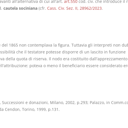
vanti all'alternativa di cui all'art.
art.550
cod. civ. che introduce il 
d.
cautela sociniana
(cfr.
Cass. Civ. Sez. II, 28962/2023
.
e del 1865 non contemplava la figura. Tuttavia gli interpreti non d
ssibilità che il testatore potesse disporre di un lascito in funzione
iva della quota di riserva. Il nodo era costituito dall'apprezzamento
ell'attribuzione: poteva o meno il beneficiario essere considerato e
, Successioni e donazioni, Milano, 2002, p.293; Palazzo, in Comm.co
 da Cendon, Torino, 1999, p.131.