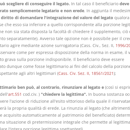
può scegliere di conseguire il legato.
In tal caso il beneficiario
deve
rato semplicemente legatario e non erede
. In aggiunta il medesi
l diritto di domandare l'integrazione del valore del legato
qualora
se che esso sia inferiore a quello corrispondente alla porzione legit
 non sia stata disposta la facoltà di chiedere il supplemento, ciò d
nto separatamente). Avverso tale opzione non è possibile per il cre
tario agire mediante azione surrogatoria (Cass. Civ., Sez. II,
1996/2
sservare come per espressa disposizione della norma in esame, il 
to grava sulla porzione indisponibile. Il beneficiario deve essere
to dunque come fosse legittimario ai fini del calcolo della porzion
spettante agli altri legittimari (
Cass. Civ. Sez. II, 18561/2021
);
gittimario ben può, al contrario, rinunziare al legato e
(così si espri
ell'
art.551
cod.civ. )
"chiedere la legittima".
In buona sostanza oc
re l'azione di riduzione all'esito vittorioso della quale il riservata
rà la propria qualità di erede. La rinunzia al legato (che altriment
e acquisito automaticamente al patrimonio del beneficiato) deter
una situazione di pretermissione integrale che permette al legittima
re l'intera porzione legittima spettantegli.