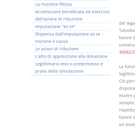
La riunione fittizia
Accettazione beneficiata ed esercizio
dell'azione di riduzione
del lega
Imputazione ''ex se''
Talvolta
Dispensa dall'imputazione ex se :
favore d
nozione e causa
universa
Le azioni di riduzione
30082/
L'atto di opposizione alla donazione
Legittimario leso o pretermesso e
La funzi
prova della simulazione
legittim
Ciò perm
disponen
essere p
semplic
rispettos
favore d
un bivio