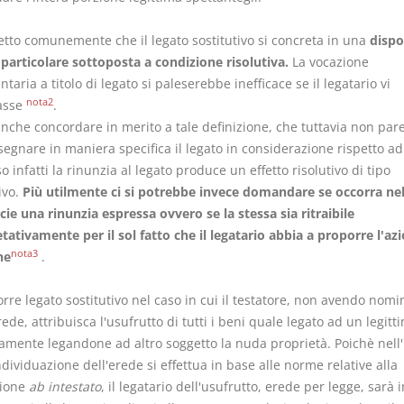
etto comunemente che il legato sostitutivo si concreta in una
dispo
 particolare sottoposta a condizione risolutiva.
La vocazione
taria a titolo di legato si paleserebbe inefficace se il legatario vi
nota2
asse
.
anche concordare in merito a tale definizione, che tuttavia non par
egnare in maniera specifica il legato in considerazione rispetto ad a
o infatti la rinunzia al legato produce un effetto risolutivo di tipo
ivo.
Più utilmente ci si potrebbe invece domandare se occorra nel
cie una rinunzia espressa ovvero se la stessa sia ritraibile
tativamente per il sol fatto che il legatario abbia a proporre l'azi
nota3
ne
.
rre legato sostitutivo nel caso in cui il testatore, non avendo nomi
ede, attribuisca l'usufrutto di tutti i beni quale legato ad un legitt
lamente legandone ad altro soggetto la nuda proprietà. Poichè nell'
individuazione dell'erede si effettua in base alle norme relative alla
sione
ab intestato
, il legatario dell'usufrutto, erede per legge, sarà 