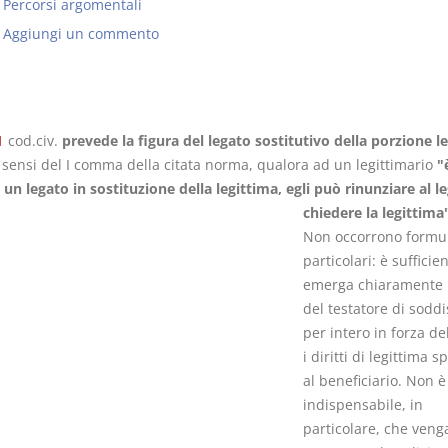
Percorsi argomentali
Aggiungi un commento
Il Condominio
Le Società d
1
cod.civ.
prevede la figura del legato sostitutivo della porzione l
Persone
La riforma di cui alla legge
i sensi del I comma della citata norma, qualora ad un legittimario
"
220/2012
 un legato in sostituzione della legittima, egli può rinunziare al l
D. Minussi
S. D'Andrea – D.
chiedere la legittima"
Versione eb
Minussi
Non occorrono formu
(iva incl.)
Versione ebook
€ 6,99
particolari: è sufficie
(iva incl.)
emerga chiaramente l
del testatore di soddi
per intero in forza de
i diritti di legittima s
al beneficiario. Non è
indispensabile, in
particolare, che veng