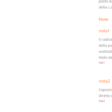
posto da
della c.
Note
nota1
Il codic
della po
sostitut
titolo d
top1
nota2
Capozzi
diretto
top2