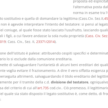
proposta ed esplicita
l'alternativa posta dal
norma in esame tra l
to sostitutivo e quella di domandare la legittima (Cass.Civ. Sez.II,
45
 non è agevole interpretare l'intento del testatore: si pensi al legat
el coniuge, al quale fosse stato lasciato l'usufrutto, lasciando quali
li i figli, a cui favore andasse la sola nuda proprietà (
Cass. Civ. Sez.
2019
; Cass. Civ., Sez. II,
23371/2014
).
one dell'istituto è palese: attribuendo cespiti specifici e determinat
ario lo si esclude dalla comunione ereditaria.
ette di salvaguardare l'unitarietà di alcuni beni ereditari dei quali 
te voglia evitare il frazionamento. A dire il vero siffatta esigenza
erseguita altrimenti, salvaguardando il titolo ereditario del legitti
emente per il tramite della c.d.
divisione del testatore
, ogniqualvo
a del criterio di cui all'
art.735
cod.civ.. Ciò premesso, il legittimari
el quale sia stato disposto il legato sostitutivo è, come detto, di fr
: