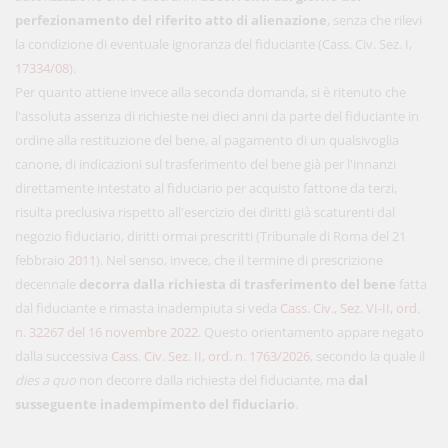
perfezionamento del riferito atto di alienazione
, senza che rilevi
la condizione di eventuale ignoranza del fiduciante (Cass. Civ. Sez. I,
17334/08
).
Per quanto attiene invece alla seconda domanda, si è ritenuto che
l'assoluta assenza di richieste nei dieci anni da parte del fiduciante in
ordine alla restituzione del bene, al pagamento di un qualsivoglia
canone, di indicazioni sul trasferimento del bene già per l'innanzi
direttamente intestato al fiduciario per acquisto fattone da terzi,
risulta preclusiva rispetto all'esercizio dei diritti già scaturenti dal
negozio fiduciario, diritti ormai prescritti (Tribunale di Roma del 21
febbraio
2011
). Nel senso, invece, che il termine di prescrizione
decennale
decorra dalla richiesta di trasferimento del bene
fatta
dal fiduciante e rimasta inadempiuta si veda
Cass. Civ., Sez. VI-II, ord.
n. 32267 del 16 novembre 2022
. Questo orientamento appare negato
dalla successiva
Cass. Civ. Sez. II, ord. n. 1763/2026
, secondo la quale il
dies a quo
non decorre dalla richiesta del fiduciante, ma
dal
susseguente inadempimento del fiduciario
.