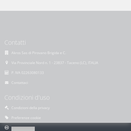
Contatti
Akros Sas di Pirovano Brigida e C.
Via Provinciale Nord n. 1 - 23837 - Taceno (LC), ITALIA
P. IVA 02263080133
Contattaci
Condizioni d'uso
Condizioni della privacy
Preferenze cookie