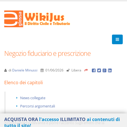
Negozio fiduciario e prescrizione
di
Daniele Minussi
01/06/2026
Libera
Elenco dei capitoli
News collegate
Percorsi argomentali
ACQUISTA ORA
l'accesso
ILLIMITATO
ai contenuti di
Assolutamente rilevante è porre l'accento sugli effetti che la
tutto il sito!