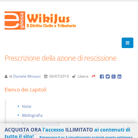
Prescrizione della azione di rescissione
di
Daniele Minussi
06/07/2010
Libera
Elenco dei capitoli
Note
Bibliografia
Percorsi argomentali
ACQUISTA ORA
l'accesso
ILLIMITATO
ai contenuti di
Aggiungi un commento
tutto il sito!
Rimangono 0 su 3 visualizzazioni gratuite questa settimana.