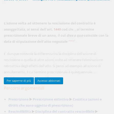
450,00 €
ANNUALI
L'azione volta ad ottenere la rescissione del contratto è
anziché
570.00€
,
risparmi il 21%!
assoggettata, ai sensi dell'art.
1449
cod.civ.
, al termine
prescrizionale breve di un anno, il cui
dies a quo
coincide con la
Acquista ora
nota1
data di stipulazione dell'atto negoziale
.
E' dunque notevole la differenza tra la disciplina dell'azione di
48,00 €
MENSILI
rescissione e quella di altre azioni, volte ad ottenere l'eliminazione
retroattiva degli effetti dell'atto. Si pensi ad esempio all'azione di
Acquista ora
annullamento, il cui termine prescrizionale è quinquennale. ...
(Continua per gli Abbonati)
Per saperne di più
Accesso abbonati
Percorsi argomentali
Prescrizione
Prescrizione estintiva
Casistica (azioni e
diritti che sono oggetto di prescrizione)
Rescindibilità
Disciplina del contratto rescindibile