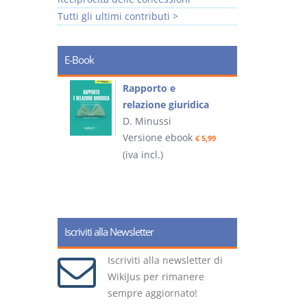
Tutti gli ultimi contributi >
E-Book
 e
Rapporto e
I
relazione giuridica
D. Minussi
ook
Versione ebook
(
€ 4,19
€ 5,99
(iva incl.)
Iscriviti alla Newsletter
Iscriviti alla newsletter di
WikiJus per rimanere
sempre aggiornato!