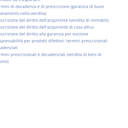
rmini di decadenza e di prescrizione (garanzia di buon
onamento nella vendita)
scrizione del diritto dell'acquirente (vendita di immobili)
scrizione del diritto dell'acquirente di cosa altrui
scrizione del diritto alla garanzia per evizione
Usufrutto Uso e
Prescrizione
ponsabilità per prodotti difettosi: termini prescrizionali
Abitazione
decadenza
adenziali
D. Minussi
D. Minussi
rmini prescrizionali e decadenziali (vendita di beni di
Versione ebook
Versione eb
€ 4,19
umo)
(iva incl.)
(iva incl.)