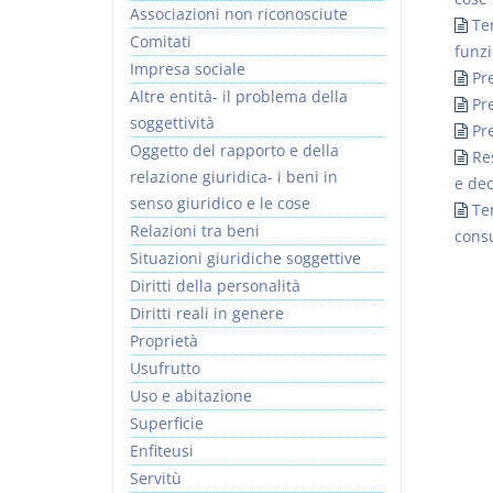
Associazioni non riconosciute
Te
Comitati
funzi
Impresa sociale
Pre
Altre entità- il problema della
Pre
soggettività
Pre
I Vincoli Preliminari
Oggetto del rapporto e della
Res
relazione giuridica- i beni in
e dec
D. Minussi
senso giuridico e le cose
Te
Versione ebook
€ 4,19
Relazioni tra beni
cons
(iva incl.)
Situazioni giuridiche soggettive
Diritti della personalità
Diritti reali in genere
Proprietà
Usufrutto
Uso e abitazione
Superficie
Enfiteusi
Servitù