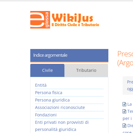
Presc
Indice argomentale
(Arg
Civile
Tributario
Pre
Entità
ogg
Persona fisica
Persona giuridica
La
Associazioni riconosciute
Te
Fondazioni
per i
Enti privati non provvisti di
Di
personalità giuridica
cose 