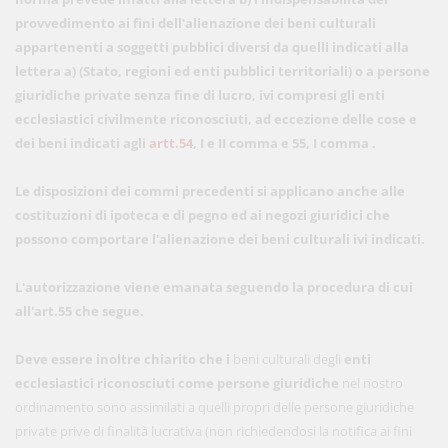
provvedimento ai fini dell'alienazione dei beni culturali
appartenenti a soggetti pubblici diversi da quelli indicati alla
lettera a) (Stato, regioni ed enti pubblici territoriali) o a persone
giuridiche private senza fine di lucro, ivi compresi gli enti
ecclesiastici civilmente riconosciuti, ad eccezione delle cose e
dei beni indicati agli
artt.54
, I e II comma e 55, I comma
.
Le disposizioni dei commi precedenti si applicano anche alle
costituzioni di ipoteca e di pegno ed ai negozi giuridici che
possono comportare l'alienazione dei beni culturali ivi indicati.
L'autorizzazione viene emanata seguendo la procedura di cui
all'art.55
che segue.
Deve essere inoltre chiarito che i
beni culturali degli
enti
ecclesiastici
riconosciuti come persone giuridiche
nel nostro
ordinamento sono assimilati a quelli propri delle persone giuridiche
private prive di finalità lucrativa (non richiedendosi la notifica ai fini