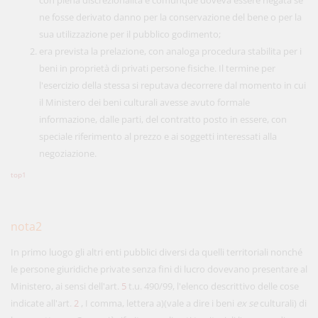
con piena discrezionalità e comunque doveva essere negata se
ne fosse derivato danno per la conservazione del bene o per la
sua utilizzazione per il pubblico godimento;
era prevista la prelazione, con analoga procedura stabilita per i
beni in proprietà di privati persone fisiche. Il termine per
l'esercizio della stessa si reputava decorrere dal momento in cui
il Ministero dei beni culturali avesse avuto formale
informazione, dalle parti, del contratto posto in essere, con
speciale riferimento al prezzo e ai soggetti interessati alla
negoziazione.
top1
nota2
In primo luogo gli altri enti pubblici diversi da quelli territoriali nonché
le persone giuridiche private senza fini di lucro dovevano presentare al
Ministero, ai sensi dell'art.
5
t.u. 490/99, l'elenco descrittivo delle cose
indicate all'art.
2
, I comma, lettera a)(vale a dire i beni
ex se
culturali) di