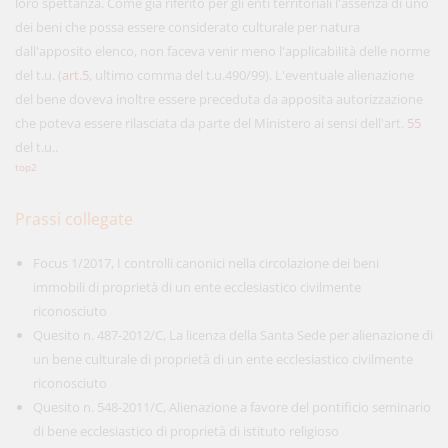
loro spettanza. Come già riferito per gli enti territoriali l'assenza di uno
dei beni che possa essere considerato culturale per natura
dall'apposito elenco, non faceva venir meno l'applicabilità delle norme
del t.u. (
art.5
, ultimo comma del t.u.490/99). L'eventuale alienazione
del bene doveva inoltre essere preceduta da apposita autorizzazione
che poteva essere rilasciata da parte del Ministero ai sensi dell'art.
55
del t.u..
top2
Prassi collegate
Focus 1/2017, I controlli canonici nella circolazione dei beni
immobili di proprietà di un ente ecclesiastico civilmente
riconosciuto
Quesito n. 487-2012/C, La licenza della Santa Sede per alienazione di
un bene culturale di proprietà di un ente ecclesiastico civilmente
riconosciuto
Quesito n. 548-2011/C, Alienazione a favore del pontificio seminario
di bene ecclesiastico di proprietà di istituto religioso