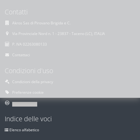
Contatti
Akros Sas di Pirovano Brigida e C.
Via Provinciale Nord n. 1 - 23837 - Taceno (LC), ITALIA
P. IVA 02263080133
Contattaci
Condizioni d'uso
Condizioni della privacy
Preferenze cookie
Indice delle voci
Elenco alfabetico