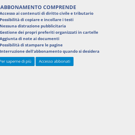
'ABBONAMENTO COMPRENDE
Accesso ai contenuti di
diritto civile e tributario
Possibilità di
copiare e incollare i testi
Nessuna distrazione pubblicitaria
Gestione dei
propri preferiti
organizzati in cartelle
Aggiunta di
note ai documenti
Possibilità di
stampare
le pagine
Interruzione dell'abbonamento
quando si desidera
Per saperne di più
Accesso abbonati
Powered by