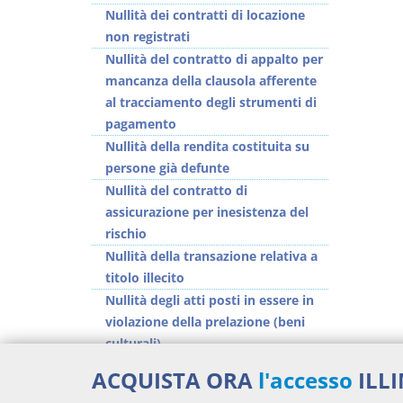
Nullità dei contratti di locazione
non registrati
Nullità del contratto di appalto per
mancanza della clausola afferente
al tracciamento degli strumenti di
pagamento
Nullità della rendita costituita su
persone già defunte
Nullità del contratto di
assicurazione per inesistenza del
rischio
Nullità della transazione relativa a
titolo illecito
Nullità degli atti posti in essere in
violazione della prelazione (beni
culturali)
Nullità del patto leonino
ACQUISTA ORA
l'accesso
ILL
Invalidità dell'atto costitutivo di