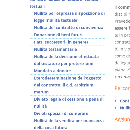
testuali
Il
comm
Nullità per espressa disposizione di
discipli
legge (nullità testuale)
Prevede 
Nullità del contratto di convivenza
essere 
Donazione di beni futuri
a) in pr
I Vincoli Preliminari
Usufrutto Uso e
Patti successori (in genere)
contratt
Abitazione
b) in vi
Nullità testamentarie
D. Minussi
D. Minussi
come de
Nullità della divisione effettuata
Versione ebook
Versione ebook
€
€
da legam
dal testatore per preterizione
(iva incl.)
(iva incl.)
4,19
4,19
siano vi
Mandato a donare
un'union
Eterodeterminazione dell'oggetto
del contratto: il c.d. arbitrium
Percor
merum
Divieto legale di cessione a pena di
Cont
nullità
Nulli
Divieti speciali di comprare
Aggiu
Nullità della vendita per mancanza
della cosa futura