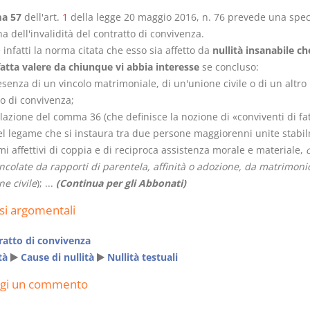
a 57
dell'art.
1
della legge 20 maggio 2016, n. 76 prevede una spec
na dell'invalidità del contratto di convivenza.
infatti la norma citata che esso sia affetto da
nullità insanabile c
fatta valere da chiunque vi abbia interesse
se concluso:
esenza di un vincolo matrimoniale, di un'unione civile o di un altro
Prescrizione e
Rapporto e
o di convivenza;
decadenza
relazione gi
olazione del comma 36 (che definisce la nozione di «conviventi di fa
D. Minussi
D. Minussi
l legame che si instaura tra due persone maggiorenni unite stabi
Versione ebook
Versione e
€
i affettivi di coppia e di reciproca assistenza morale e materiale,
(iva incl.)
(iva incl.
4,19
5,99
ncolate da rapporti di parentela, affinità o adozione, da matrimoni
e civile
); ...
(Continua per gli Abbonati)
si argomentali
ratto di convivenza
tà
Cause di nullità
Nullità testuali
ngi un commento