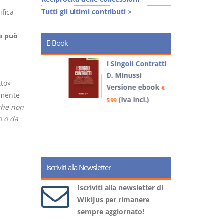
Tutti gli ultimi contributi >
ifica
he può
E-Book
I Singoli Contratti
uridica
D. Minussi
L
tto»
Versione ebook
€
l
lmente
book
(iva incl.)
€
5,99
che non
)
o o da
6
Iscriviti alla Newsletter
Iscriviti alla newsletter di
WikiJus per rimanere
sempre aggiornato!