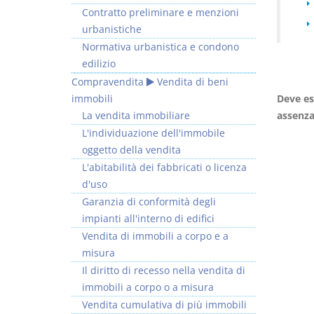
Contratto preliminare e menzioni
urbanistiche
Normativa urbanistica e condono
edilizio
Compravendita
Vendita di beni
I Vincoli Preliminari
immobili
Deve es
La vendita immobiliare
assenza 
D. Minussi
L'individuazione dell'immobile
Versione ebook
€ 4,19
oggetto della vendita
(iva incl.)
L'abitabilità dei fabbricati o licenza
d'uso
Garanzia di conformità degli
impianti all'interno di edifici
Vendita di immobili a corpo e a
misura
Il diritto di recesso nella vendita di
immobili a corpo o a misura
Vendita cumulativa di più immobili