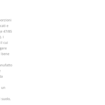
porzioni
cati e
ge 47/85
. I
il cui
rgere
l bene
anufatto
e
ta
è un
 suolo,