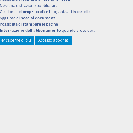
Nessuna distrazione pubblicitaria
icazione
Gestione dei
propri preferiti
organizzati in cartelle
Aggiunta di
note ai documenti
del
Possibilità di
stampare
le pagine
ata del
Interruzione dell'abbonamento
quando si desidera
teva
Per saperne di più
Accesso abbonati
ione ad
 alla
 alla
5
si
cura di