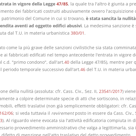
ntrata in vigore della Legge
47/85
, la quale tra l'altro è giunta a pr
imento dei fabbricati costruiti abusivamente ovvero l'acquisizione 
al patrimonio del Comune in cui si trovano,
è stata sancita la nullità
vendita aventi ad oggetto edifici abusivi
. La medesima sanzione è 
ta dal T.U. in materia urbanistica
380/01
.
ato come la più grave delle sanzioni civilistiche sia stata comminata
e ai fabbricati edificati nel tempo antecedente l'entrata in vigore d
l c.d. "primo condono", dall'art.
40
della Legge 47/85), mentre per 
il periodo temporale successivo dall'art.
46
del T.U. in materia urba
one della nullità (assoluta: cfr. Cass. Civ., Sez. II,
23541/2017
) viene
amente a colpire determinate specie di atti che sortiscono, in relaz
obili, effetti traslativi (non già semplicemente obbligatori: cfr. Cas
162/06
; si veda tuttavia il
revirement
posto in essere da Cass. Civ., S
3
). Al riguardo viene evocata sia l'attività edificatoria compiuta in d
essario provvedimento amministrativo che valga a legittimarla, sia 
l difetto di menzione nell'atto traslativo del detto provvedimento,