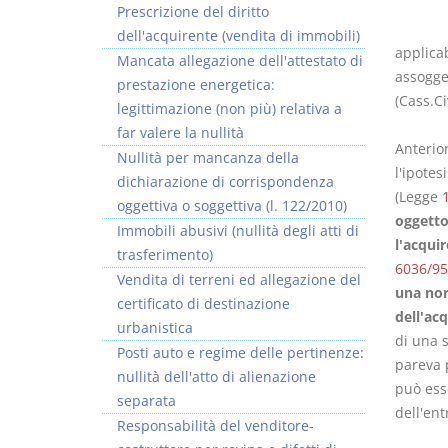
Prescrizione del diritto
dell'acquirente (vendita di immobili)
applicab
Mancata allegazione dell'attestato di
assogget
prestazione energetica:
(Cass.Ci
legittimazione (non più) relativa a
far valere la nullità
Anterio
Nullità per mancanza della
l'ipotes
dichiarazione di corrispondenza
(Legge
oggettiva o soggettiva (l. 122/2010)
oggetto 
Immobili abusivi (nullità degli atti di
l'acquir
trasferimento)
6036/95
Vendita di terreni ed allegazione del
una nor
certificato di destinazione
dell'ac
urbanistica
di una s
Posti auto e regime delle pertinenze:
pareva p
nullità dell'atto di alienazione
può esse
separata
dell'ent
Responsabilità del venditore-