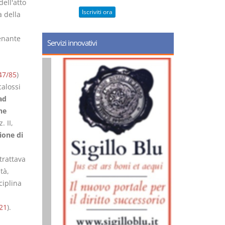
ell'atto
Iscriviti ora
a della
enante
Servizi innovativi
47/85
)
calossi
 ad
he
. II,
ione di
 trattava
tà,
ciplina
021
).