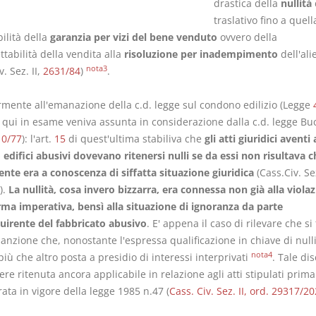
drastica della
nullità
d
traslativo fino a quell
ilità della
garanzia per vizi del bene venduto
ovvero della
tabilità della vendita alla
risoluzione per inadempimento
dell'ali
nota3
v. Sez. II,
2631/84
)
.
rmente all'emanazione della c.d. legge sul condono edilizio (Legge
i qui in esame veniva assunta in considerazione dalla c.d. legge Bu
10/77
): l'art.
15
di quest'ultima stabiliva che
gli atti giuridici aventi
edifici abusivi dovevano ritenersi nulli se da essi non risultava c
ente era a conoscenza di siffatta situazione giuridica
(Cass.Civ. Sez
).
La nullità, cosa invero bizzarra, era connessa non già alla violaz
ma imperativa, bensì alla situazione di ignoranza da parte
quirente del fabbricato abusivo
. E' appena il caso di rilevare che si
anzione che, nonostante l'espressa qualificazione in chiave di nulli
nota4
iù che altro posta a presidio di interessi interprivati
. Tale dis
re ritenuta ancora applicabile in relazione agli atti stipulati prima
rata in vigore della legge 1985 n.47 (
Cass. Civ. Sez. II, ord. 29317/2