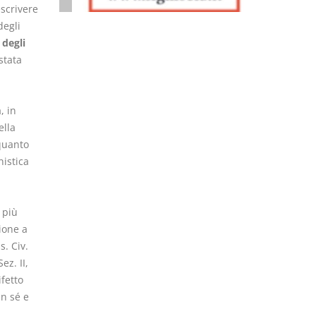
escrivere
degli
 degli
stata
, in
ella
quanto
nistica
 più
ione a
s. Civ.
ez. II,
ifetto
in sé e