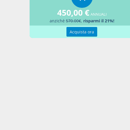
piccoli 
450,00 €
fabbrica
ANNUALI
degli s
anziché
570.00€
,
risparmi il 21%!
rilascio
Acquista ora
primo s
dirsi s
precisaz
un fabb
porzion
edificaz
suscetti
top2
nota3
Per una
veda Mar
Bin, vol.