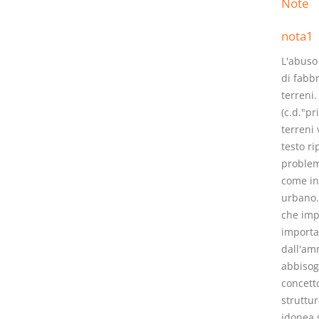
Note
nota1
L'abuso 
di fabbr
terreni.
(c.d."p
terreni 
testo ri
problem
come ins
urbano.C
che impo
importa 
dall'am
abbisogn
concetto
struttu
idonea 