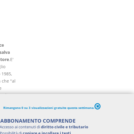
ce
salva
itore
.E'
lio
o 1985,
a che "al
e
egli
e
Rimangono 0 su 3 visualizzazioni gratuite questa settimana.
1994,
tro
'ABBONAMENTO COMPRENDE
e (anche
Accesso ai contenuti di
diritto civile e tributario
tiva, i
Possibilità di
copiare e incollare i testi