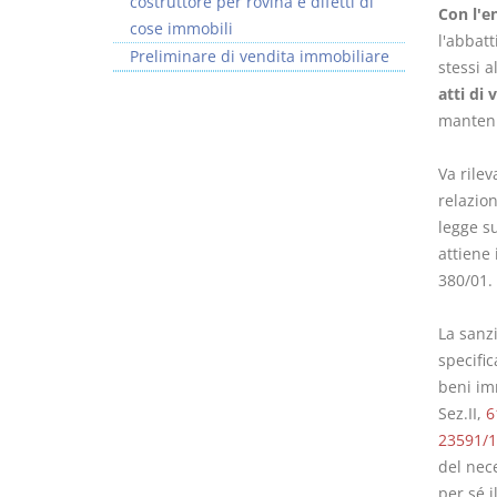
costruttore per rovina e difetti di
Con l'e
cose immobili
l'abbatt
Preliminare di vendita immobiliare
stessi 
atti di 
mantenu
Va rilev
relazion
legge su
attiene 
380/01.
La sanzi
specific
beni imm
Sez.II,
6
23591/1
del nec
per sé i