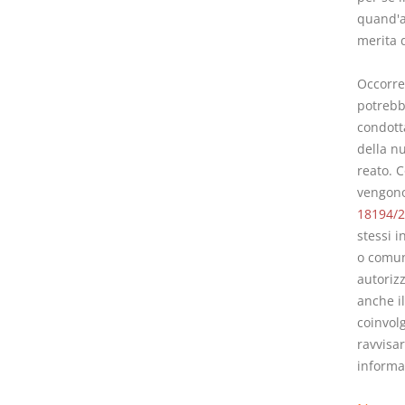
quand'an
merita 
Occorre 
potrebbe
condott
della nu
reato. C
vengono
18194/
stessi i
o comunq
autorizz
anche il
coinvol
ravvisa
informaz