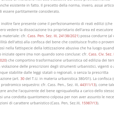
che esistente in fatto. Il precetto della norma, invero, assai artico
di essere partitamente considerato.
inoltre fare presente come il perfezionamento di reati edilizi (che
ro vedere la dissociazione tra proprietario dell'area ed esecutore 
a materiale: cfr.
Cass. Pen. Sez. III, 24138/2021
) possa condurre (al d
llità dell'atto) alla confisca del bene che costituisce frutto o proven
osì nella fattispecie della lottizzazione abusiva che ha luogo quan
 iniziate opere (ma non quando sono concluse: cfr.
Cass. Civ. Sez. I
2020
) che comportino trasformazione urbanistica od edilizia dei ter
n violazione delle prescrizioni degli strumenti urbanistici, vigenti o 
ue stabilite dalle leggi statali o regionali, o senza la prescritta
azione (art.
30
del T.U. in materia urbanistica 380/01). La confisca 
 prodromico sequestro: cfr. Cass. Pen., Sez. III,
44311/13
), come tal
gere anche l'acquirente del bene ogniqualvolta a carico dello stess
rsi una condotta quantomeno colposa per non aver assunto le nece
ioni di carattere urbanistico (Cass. Pen, Sez.III,
15987/13
).