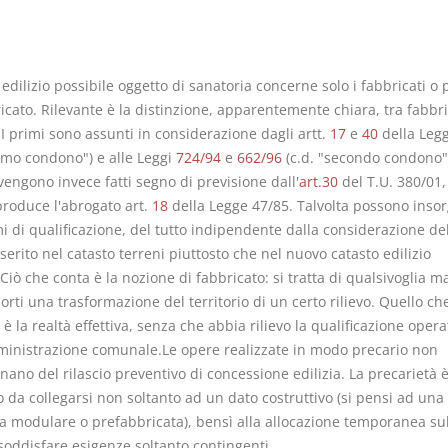
edilizio possibile oggetto di sanatoria concerne solo i fabbricati o 
icato. Rilevante è la distinzione, apparentemente chiara, tra fabbri
 I primi sono assunti in considerazione dagli artt.
17
e
40
della Leg
rimo condono") e alle Leggi
724/94
e
662/96
(c.d. "secondo condono")
vengono invece fatti segno di previsione dall'
art.30
del T.U. 380/01, 
produce l'abrogato art.
18
della Legge 47/85. Talvolta possono inso
i di qualificazione, del tutto indipendente dalla considerazione de
erito nel catasto terreni piuttosto che nel nuovo catasto edilizio
iò che conta è la nozione di fabbricato: si tratta di qualsivoglia m
rti una trasformazione del territorio di un certo rilievo. Quello ch
è la realtà effettiva, senza che abbia rilievo la qualificazione opera
ministrazione comunale.Le opere realizzate in modo precario non
ano del rilascio preventivo di concessione edilizia. La precarietà 
 da collegarsi non soltanto ad un dato costruttivo (si pensi ad una
ra modulare o prefabbricata), bensì alla allocazione temporanea sul
soddisfare esigenze soltanto contingenti.