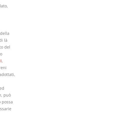
lato,
della
i là
to del
do
I,
reni
adottati,
(ed
e, può
o possa
ssarie