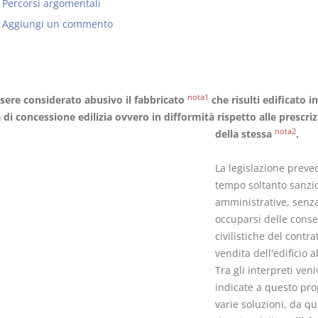
Percorsi argomentali
Aggiungi un commento
Usufrutto Uso e
Prescrizione
nota1
sere considerato abusivo il fabbricato
che risulti edificato in
Abitazione
decadenza
di concessione edilizia ovvero in difformità rispetto alle prescriz
D. Minussi
D. Minussi
nota2
della stessa
.
Versione ebook
Versione eb
€ 4,19
(iva incl.)
(iva incl.)
La legislazione preve
tempo soltanto sanzi
amministrative, senz
occuparsi delle cons
civilistiche del contra
vendita dell'edificio 
Tra gli interpreti ven
indicate a questo pro
varie soluzioni, da qu