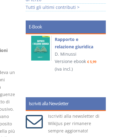
Tutti gli ultimi contributi >
E-Book
 e
Rapporto e
I
relazione giuridica
ioni
D. Minussi
ook
Versione ebook
(
€ 4,19
€ 5,99
(iva incl.)
deva un
oni
a
eguenze
tto di
Iscriviti alla Newsletter
abusivo.
Iscriviti alla newsletter di
ivano
WikiJus per rimanere
posito
sempre aggiornato!
ella più