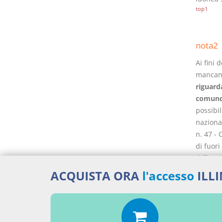
top1
nota2
Ai fini 
mancanza
riguarda
comunqu
possibi
nazional
n. 47 - 
di fuori
difformi
edifici 
ACQUISTA ORA
l'accesso
ILL
emanata 
prot. 31
genere,
se su di