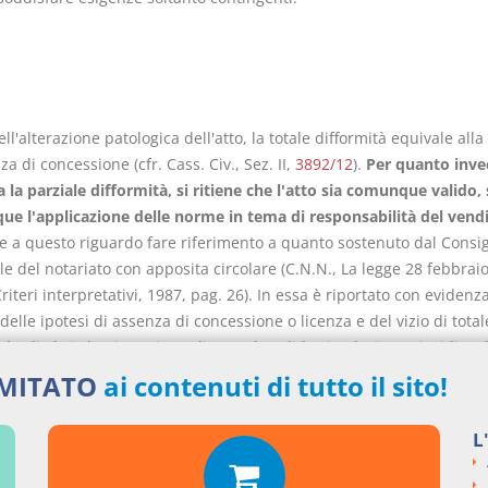
dell'alterazione patologica dell'atto, la totale difformità equivale alla
 di concessione (cfr. Cass. Civ., Sez. II,
3892/12
).
Per quanto inve
 la parziale difformità, si ritiene che l'atto sia comunque valido, 
e l'applicazione delle norme in tema di responsabilità del vend
le a questo riguardo fare riferimento a quanto sostenuto dal Consig
e del notariato con apposita circolare (C.N.N., La legge 28 febbrai
Criteri interpretativi, 1987, pag. 26). In essa è riportato con evidenz
 delle ipotesi di assenza di concessione o licenza e del vizio di total
tà, gli altri abusi non impediscono la valida circolazione giuridica d
o loro parti".Si può altresì rammentare che in altra circolare, sempr
IMITATO
ai contenuti di tutto il sito!
dallo stesso organo (C.N.N., Circolare ai notai d'Italia 22 ottobre 
38) "gli abusi di minore gravità possono determinare sanzioni di al
L
 ma continuano a non incidere assolutamente sull'attività negozial
 essa va puntualmente richiamata l'attenzione delle parti)".In defini