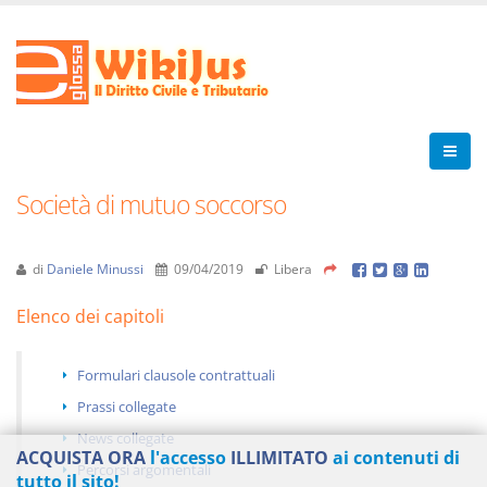
Società di mutuo soccorso
di
Daniele Minussi
09/04/2019
Libera
Elenco dei capitoli
Formulari clausole contrattuali
Prassi collegate
News collegate
ACQUISTA ORA
l'accesso
ILLIMITATO
ai contenuti di
Percorsi argomentali
tutto il sito!