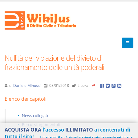
Nullità per violazione del divieto di
frazionamento delle unità poderali
di
Daniele Minussi
08/01/2018
Libera
Elenco dei capitoli
News collegate
Percorsi argomentali
ACQUISTA ORA
l'accesso
ILLIMITATO
ai contenuti di
tutto il sito!
Rimangono 0 su 3 visualizzazioni gratuite questa settimana.