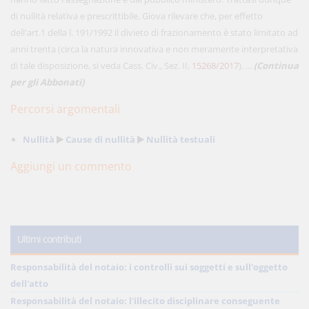
di nullità relativa e prescrittibile. Giova rilevare che, per effetto
dell'art.1 della l. 191/1992 il divieto di frazionamento è stato limitato ad
anni trenta (circa la natura innovativa e non meramente interpretativa
di tale disposizione, si veda Cass. Civ., Sez. II,
15268/2017
). ...
(Continua
per gli Abbonati)
Percorsi argomentali
Nullità
Cause di nullità
Nullità testuali
Aggiungi un commento
Ultimi contributi
Responsabilità del notaio: i controlli sui soggetti e sull'oggetto
dell'atto
Responsabilità del notaio: l'illecito disciplinare conseguente