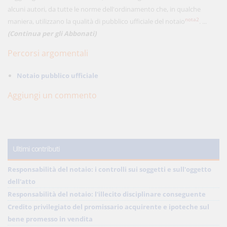
alcuni autori, da tutte le norme dell'ordinamento che, in qualche
nota2
maniera, utilizzano la qualità di pubblico ufficiale del notaio
. ...
(Continua per gli Abbonati)
Percorsi argomentali
Notaio pubblico ufficiale
Aggiungi un commento
Ultimi contributi
Responsabilità del notaio: i controlli sui soggetti e sull'oggetto
dell'atto
Responsabilità del notaio: l'illecito disciplinare conseguente
Credito privilegiato del promissario acquirente e ipoteche sul
bene promesso in vendita