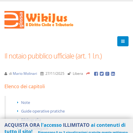
Il notaio pubblico ufficiale (art. 1 l.n.)
di
Mario Molinari
27/11/2025
Libera
Elenco dei capitoli
Note
Guide operative pratiche
Bibliografia
ACQUISTA ORA
l'accesso
ILLIMITATO
ai contenuti di
Prassi collegate
tutto il sito!
Rimangono 0 su 3 visualizzazioni gratuite questa settimana.