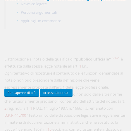
News collegate
Percorsi argomentali
Aggiungi un commento
450,00 €
ANNUALI
anziché
570.00€
,
risparmi il 21%!
Acquista ora
nota1
L'attribuzione al notaio della qualifica di
"pubblico ufficiale"
è
48,00 €
MENSILI
effettuata dalla stessa legge notarile all'art.
1
l.n..
Ogni tentativo di ricostruire il contenuto delle funzioni demandate al
notaio non può prescindere dalla definizione che viene
Acquista ora
espressamente proposta dall'art. 1 della legge professionale.
Per saperne di più
Accesso abbonati
Tale assunto, però, deve essere integrato non solo dalle altre norme
che funzionalmente precisano il contenuto dell'attività del notaio (art.
2
reg. not.; art.
1
R.D.L. 14 luglio 1937, n. 1666; T.U. emanato con
D.P.R.445/00
"Testo unico delle disposizione legislative e regolamentari
in materia di documentazione amministrativa, che ha sostituito la
Legge 4 gennaio 1968, n.
15
ecc.), ma, come giustamente indicato da