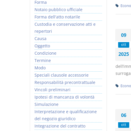
Forma
Econo
Notaio pubblico ufficiale
Forma dell'atto notarile
Custodia e conservazione atti e
repertori
09
Causa
ott
Oggetto
Condizione
2025
Termine
dell’imm
Modo
surrogaz
Speciali clausole accessorie
Responsabilità precontrattuale
Econo
Vincoli preliminari
Ipotesi di mancanza di volontà
Simulazione
Interpretazione e qualificazione
06
del negozio giuridico
ott
Integrazione del contratto