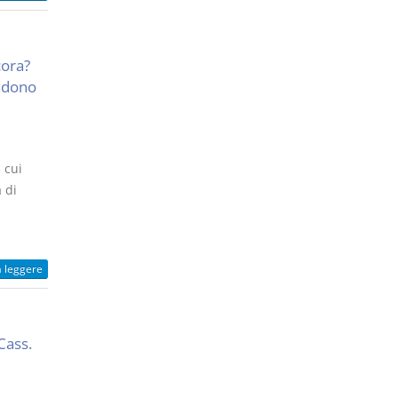
cora?
ndono
1
 cui
 di
a leggere
Cass.