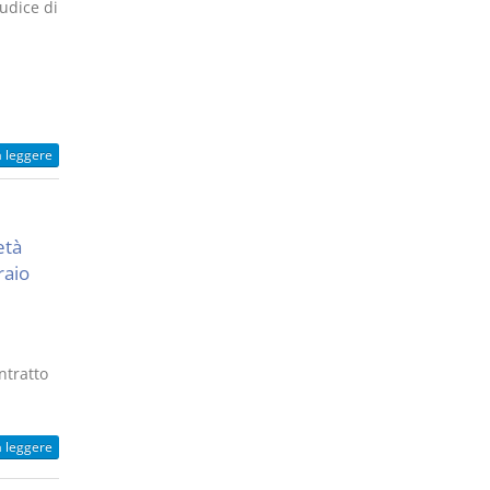
udice di
a leggere
età
raio
ntratto
a leggere