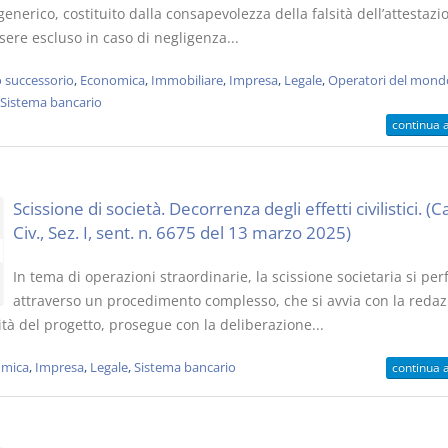
generico, costituito dalla consapevolezza della falsità dell’attestazi
ere escluso in caso di negligenza...
o successorio
,
Economica
,
Immobiliare
,
Impresa
,
Legale
,
Operatori del mond
Sistema bancario
continua 
Scissione di società. Decorrenza degli effetti civilistici. (C
Civ., Sez. I, sent. n. 6675 del 13 marzo 2025)
In tema di operazioni straordinarie, la scissione societaria si per
attraverso un procedimento complesso, che si avvia con la redaz
tà del progetto, prosegue con la deliberazione...
mica
,
Impresa
,
Legale
,
Sistema bancario
continua 