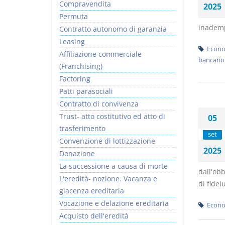
Compravendita
2025
Permuta
inademp
Contratto autonomo di garanzia
Leasing
Econo
Affiliazione commerciale
bancario
(Franchising)
Factoring
Patti parasociali
Contratto di convivenza
Trust- atto costitutivo ed atto di
05
trasferimento
set
Convenzione di lottizzazione
2025
Donazione
La successione a causa di morte
dall'obb
L'eredità- nozione. Vacanza e
di fidei
giacenza ereditaria
Vocazione e delazione ereditaria
Econo
Acquisto dell'eredità