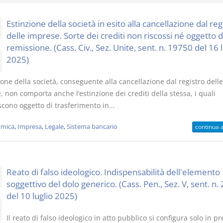
Estinzione della società in esito alla cancellazione dal reg
delle imprese. Sorte dei crediti non riscossi né oggetto d
remissione. (Cass. Civ., Sez. Unite, sent. n. 19750 del 16 l
2025)
Usufrutto Uso e
Prescrizione
Abitazione
decadenza
ione della società, conseguente alla cancellazione dal registro delle
D. Minussi
D. Minussi
 non comporta anche l’estinzione dei crediti della stessa, i quali
Versione ebook
Versione eb
€ 4,19
scono oggetto di trasferimento in...
(iva incl.)
(iva incl.)
mica
,
Impresa
,
Legale
,
Sistema bancario
continua 
Reato di falso ideologico. Indispensabilità dell'elemento
soggettivo del dolo generico. (Cass. Pen., Sez. V, sent. n
del 10 luglio 2025)
Il reato di falso ideologico in atto pubblico si configura solo in p