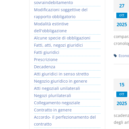
sovraindebitamento
27
Modificazioni soggettive del
ott
rapporto obbligatorio
Modalità estintive
2025
dell'obbligazione
compara
Alcune specie di obbligazioni
cronolog
Fatti, atti, negozi giuridici
Fatti giuridici
Econo
Prescrizione
Decadenza
Atti giuridici in senso stretto
Negozio giuridico in genere
15
Atti negoziali unilaterali
ott
Negozi plurilaterali
Collegamento negoziale
2025
Contratto in genere
scadenz
Accordo- il perfezionamento del
degli ar
contratto