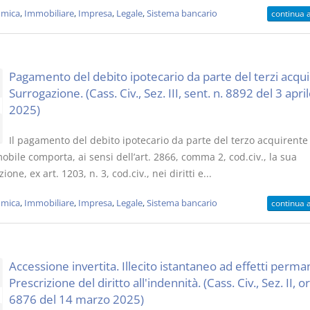
mica
,
Immobiliare
,
Impresa
,
Legale
,
Sistema bancario
continua 
Pagamento del debito ipotecario da parte del terzi acqui
Surrogazione. (Cass. Civ., Sez. III, sent. n. 8892 del 3 apri
2025)
Il pagamento del debito ipotecario da parte del terzo acquirente
obile comporta, ai sensi dell’art. 2866, comma 2, cod.civ., la sua
ione, ex art. 1203, n. 3, cod.civ., nei diritti e...
mica
,
Immobiliare
,
Impresa
,
Legale
,
Sistema bancario
continua 
Accessione invertita. Illecito istantaneo ad effetti perma
Prescrizione del diritto all'indennità. (Cass. Civ., Sez. II, or
6876 del 14 marzo 2025)