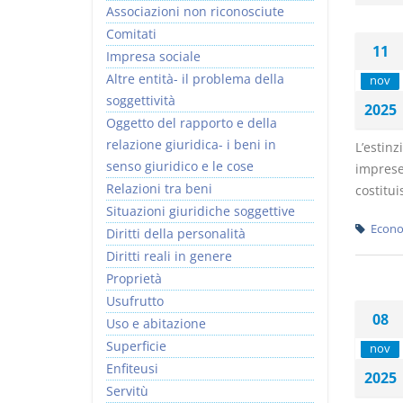
Associazioni non riconosciute
Comitati
11
Impresa sociale
Altre entità- il problema della
nov
soggettività
2025
I Vincoli Preliminari
Oggetto del rapporto e della
relazione giuridica- i beni in
L’estinz
D. Minussi
senso giuridico e le cose
imprese,
Versione ebook
€ 4,19
Relazioni tra beni
costitui
(iva incl.)
Situazioni giuridiche soggettive
Econo
Diritti della personalità
Diritti reali in genere
Proprietà
Usufrutto
08
Uso e abitazione
Superficie
nov
Enfiteusi
2025
Servitù