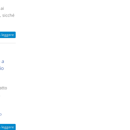
 ai
, sicché
a leggere
 a
io
atto
,
o
a leggere