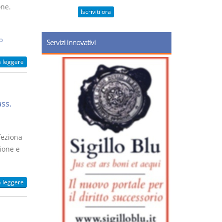
one.
Iscriviti ora
o
Servizi innovativi
a leggere
ass.
feziona
ione e
a leggere