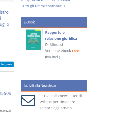
Tutti gli ultimi contributi >
istro
i
E-Book
uglio
 e
Rapporto e
I
relazione giuridica
D. Minussi
ook
Versione ebook
(
€ 4,19
€ 5,99
(iva incl.)
a leggere
Iscriviti alla Newsletter
. 25509
Iscriviti alla newsletter di
WikiJus per rimanere
sempre aggiornato!
resenza