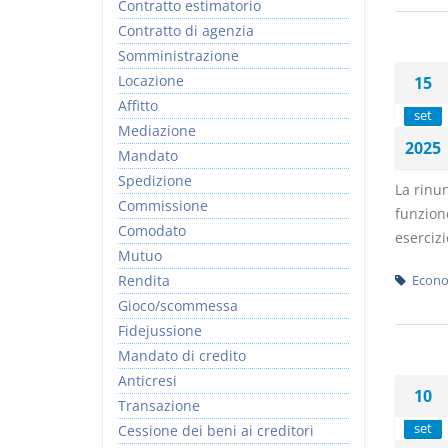
Contratto estimatorio
Contratto di agenzia
Somministrazione
Locazione
15
Affitto
set
Mediazione
2025
Mandato
Spedizione
La rinun
Commissione
funzione
Comodato
esercizi
Mutuo
Rendita
Econo
Gioco/scommessa
Fidejussione
Mandato di credito
Anticresi
10
Transazione
set
Cessione dei beni ai creditori