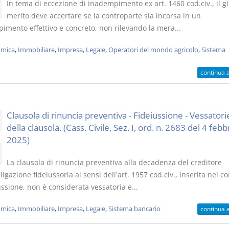
In tema di eccezione di inadempimento ex art. 1460 cod.civ., il gi
merito deve accertare se la controparte sia incorsa in un
imento effettivo e concreto, non rilevando la mera...
mica
,
Immobiliare
,
Impresa
,
Legale
,
Operatori del mondo agricolo
,
Sistema
continua 
Clausola di rinuncia preventiva - Fideiussione - Vessatori
della clausola. (Cass. Civile, Sez. I, ord. n. 2683 del 4 febb
2025)
La clausola di rinuncia preventiva alla decadenza del creditore
ligazione fideiussoria ai sensi dell'art. 1957 cod.civ., inserita nel co
ussione, non è considerata vessatoria e...
mica
,
Immobiliare
,
Impresa
,
Legale
,
Sistema bancario
continua 