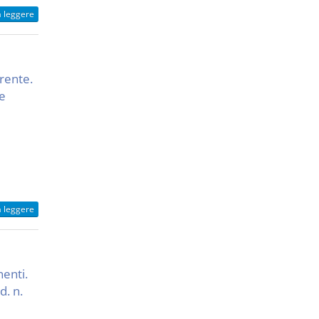
a leggere
rente.
le
a leggere
nenti.
d. n.