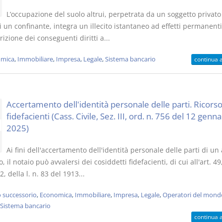
L’occupazione del suolo altrui, perpetrata da un soggetto privato
 un confinante, integra un illecito istantaneo ad effetti permanenti
rizione dei conseguenti diritti a...
mica
,
Immobiliare
,
Impresa
,
Legale
,
Sistema bancario
continua 
Accertamento dell'identità personale delle parti. Ricorso
fidefacienti (Cass. Civile, Sez. III, ord. n. 756 del 12 genna
2025)
Ai fini dell'accertamento dell'identità personale delle parti di un 
, il notaio può avvalersi dei cosiddetti fidefacienti, di cui all'art. 49
 della l. n. 83 del 1913...
o successorio
,
Economica
,
Immobiliare
,
Impresa
,
Legale
,
Operatori del mond
Sistema bancario
continua 