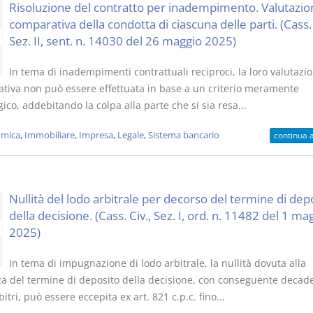
Risoluzione del contratto per inadempimento. Valutazio
comparativa della condotta di ciascuna delle parti. (Cass. 
Sez. II, sent. n. 14030 del 26 maggio 2025)
In tema di inadempimenti contrattuali reciproci, la loro valutazi
tiva non può essere effettuata in base a un criterio meramente
ico, addebitando la colpa alla parte che si sia resa...
mica
,
Immobiliare
,
Impresa
,
Legale
,
Sistema bancario
continua 
Nullità del lodo arbitrale per decorso del termine di dep
della decisione. (Cass. Civ., Sez. I, ord. n. 11482 del 1 ma
2025)
In tema di impugnazione di lodo arbitrale, la nullità dovuta alla
a del termine di deposito della decisione, con conseguente decad
bitri, può essere eccepita ex art. 821 c.p.c. fino...