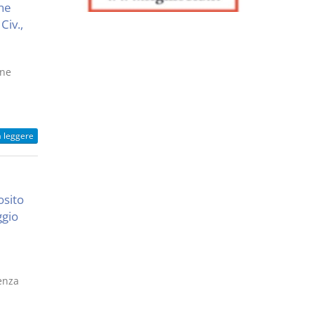
ne
Civ.,
one
a leggere
osito
ggio
enza