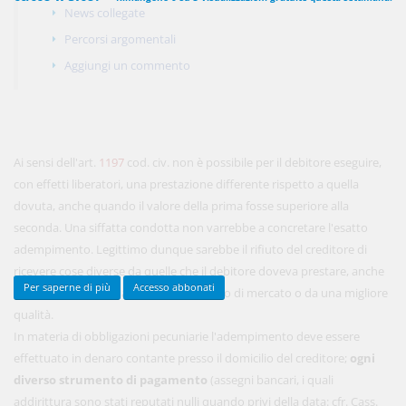
News collegate
Percorsi argomentali
Aggiungi un commento
450,00 €
ANNUALI
anziché
570.00€
,
risparmi il 21%!
Acquista ora
Ai sensi dell'art.
1197
cod. civ. non è possibile per il debitore eseguire,
con effetti liberatori, una prestazione differente rispetto a quella
48,00 €
MENSILI
dovuta, anche quando il valore della prima fosse superiore alla
seconda. Una siffatta condotta non varrebbe a concretare l'esatto
adempimento. Legittimo dunque sarebbe il rifiuto del creditore di
Acquista ora
ricevere cose diverse da quelle che il debitore doveva prestare, anche
Per saperne di più
Accesso abbonati
se contraddistinte da un maggior prezzo di mercato o da una migliore
qualità.
In materia di obbligazioni pecuniarie l'adempimento deve essere
effettuato in denaro contante presso il domicilio del creditore;
ogni
diverso strumento di pagamento
(assegni bancari, i quali
addirittura sono stati reputati nulli quando privi della data: cfr. Cass.