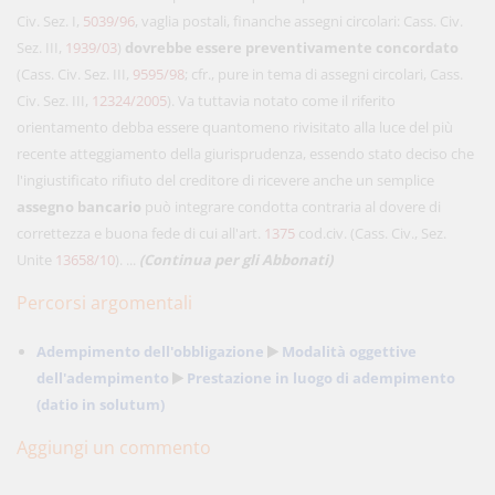
Civ. Sez. I,
5039/96
, vaglia postali, finanche assegni circolari: Cass. Civ.
Sez. III,
1939/03
)
dovrebbe essere preventivamente concordato
(Cass. Civ. Sez. III,
9595/98
; cfr., pure in tema di assegni circolari, Cass.
Civ. Sez. III,
12324/2005
). Va tuttavia notato come il riferito
orientamento debba essere quantomeno rivisitato alla luce del più
recente atteggiamento della giurisprudenza, essendo stato deciso che
l'ingiustificato rifiuto del creditore di ricevere anche un semplice
assegno bancario
può integrare condotta contraria al dovere di
correttezza e buona fede di cui all'art.
1375
cod.civ. (Cass. Civ., Sez.
Unite
13658/10
). ...
(Continua per gli Abbonati)
Percorsi argomentali
Adempimento dell'obbligazione
Modalità oggettive
dell'adempimento
Prestazione in luogo di adempimento
(datio in solutum)
Aggiungi un commento