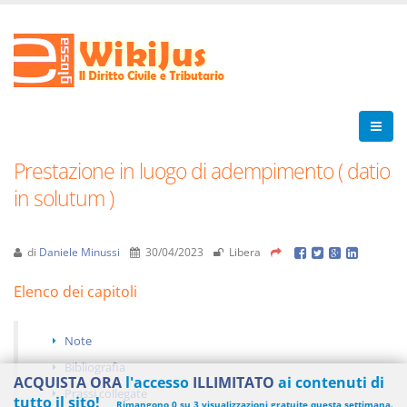
Prestazione in luogo di adempimento ( datio
in solutum )
di
Daniele Minussi
30/04/2023
Libera
Elenco dei capitoli
Note
Bibliografia
ACQUISTA ORA
l'accesso
ILLIMITATO
ai contenuti di
Prassi collegate
tutto il sito!
Rimangono 0 su 3 visualizzazioni gratuite questa settimana.