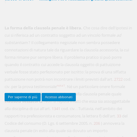
450,00 €
ANNUALI
La forma della clausola penale è libera.
Che cosa dire dell'ipotesi in
anziché
570.00€
,
risparmi il 21%!
cui si riferisca ad un contratto soggetto ad un vincolo formale
ad
substantiam
? Il collegamento negoziale non sembra possedere
Acquista ora
connotazioni di natura tale da riguardare la clausola accessoria, la cui
forma rimane pur sempre libera. Il problema pratico si può porre
quando il contratto cui accede la clausola oggetto di pattuizione
48,00 €
MENSILI
verbale fosse stato perfezionato per iscritto: la prova di una siffatta
pattuizione non potrà non incontrare i limiti previsti dall'art.
2722
cod.
Acquista ora
nota1
civ. per la prova testimoniale
. Né un particolare onere formale
sembra derivare dalla considerazione della clausola penale quale
Per saperne di più
Accesso abbonati
clausola vessatoria
. Non si reputa infatti che essa sia assoggettabile
alla disciplina di cui all'art.
1341
cod. civ. . Tuttavia, nell'ambito dei
rapporti tra prefessionista e consumatore, la lettera f) dell'art.
33
del
Codice del consumo (D. Lgs. 6 settembre 2005, n.
206
) annovera la
clausola penale (in esito alla quale sia dovuto un importo