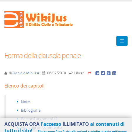
Forma della clausola penale
di
Daniele Minussi
06/07/2010
Libera
Elenco dei capitoli
Note
Bibliografia
Percorsi argomentali
ACQUISTA ORA
l'accesso
ILLIMITATO
ai contenuti di
Aggiungi un commento
tutto il sito!
Rimangono 0 su 3 visualizzazioni gratuite questa settimana.