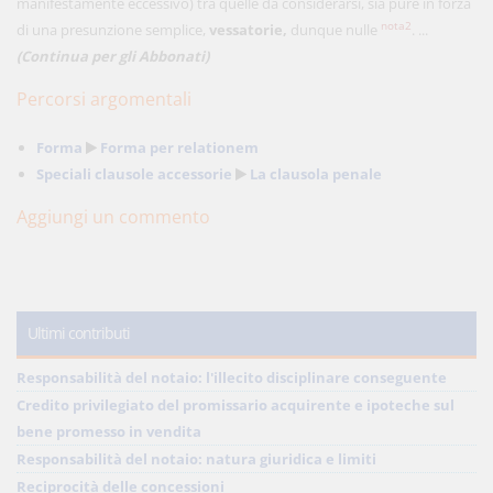
manifestamente eccessivo) tra quelle da considerarsi, sia pure in forza
nota2
di una presunzione semplice,
vessatorie,
dunque nulle
. ...
(Continua per gli Abbonati)
Percorsi argomentali
Forma
Forma per relationem
Speciali clausole accessorie
La clausola penale
Aggiungi un commento
Ultimi contributi
Responsabilità del notaio: l'illecito disciplinare conseguente
Credito privilegiato del promissario acquirente e ipoteche sul
bene promesso in vendita
Responsabilità del notaio: natura giuridica e limiti
Reciprocità delle concessioni