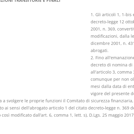
IZIONI TRANSITORIE E FINALI
1. Gli articoli 1, 1-bis 
decreto-legge 12 otto
2001, n. 369, converti
modificazioni, dalla l
Il Condominio
Le Società d
dicembre 2001, n. 43
Persone
La riforma di cui alla legge
abrogati.
220/2012
2. Fino all'emanazion
D. Minussi
S. D'Andrea – D.
decreto di nomina di 
Versione eb
Minussi
all'articolo 3, comma 
(iva incl.)
Versione ebook
€ 6,99
comunque per non olt
(iva incl.)
mesi dalla data di ent
vigore del presente d
 a svolgere le proprie funzioni il Comitato di sicurezza finanziaria
 ai sensi dell'abrogato articolo 1 del citato decreto-legge n. 369 d
o così modificato dall’art. 6, comma 1, lett. s), D.Lgs. 25 maggio 2017,