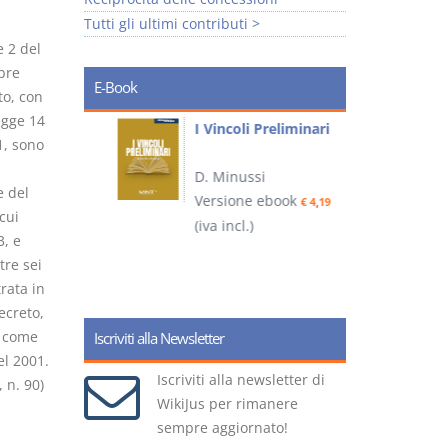
Tutti gli ultimi contributi >
e 2 del
bre
E-Book
to, con
egge 14
i
I Vincoli Preliminari
1, sono
D. Minussi
e del
Versione ebook
€ 4,19
cui
ook
(iva incl.)
(
€ 5,99
3, e
re sei
rata in
ecreto,
, come
Iscriviti alla Newsletter
el 2001.
Iscriviti alla newsletter di
 n. 90)
WikiJus per rimanere
sempre aggiornato!