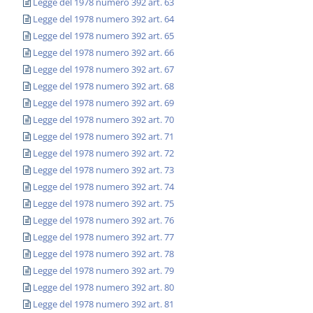
Legge del 1978 numero 392 art. 63
Legge del 1978 numero 392 art. 64
Legge del 1978 numero 392 art. 65
Legge del 1978 numero 392 art. 66
Legge del 1978 numero 392 art. 67
Legge del 1978 numero 392 art. 68
Legge del 1978 numero 392 art. 69
Legge del 1978 numero 392 art. 70
Legge del 1978 numero 392 art. 71
Legge del 1978 numero 392 art. 72
Legge del 1978 numero 392 art. 73
Legge del 1978 numero 392 art. 74
Legge del 1978 numero 392 art. 75
Legge del 1978 numero 392 art. 76
Legge del 1978 numero 392 art. 77
Legge del 1978 numero 392 art. 78
Legge del 1978 numero 392 art. 79
Legge del 1978 numero 392 art. 80
Legge del 1978 numero 392 art. 81