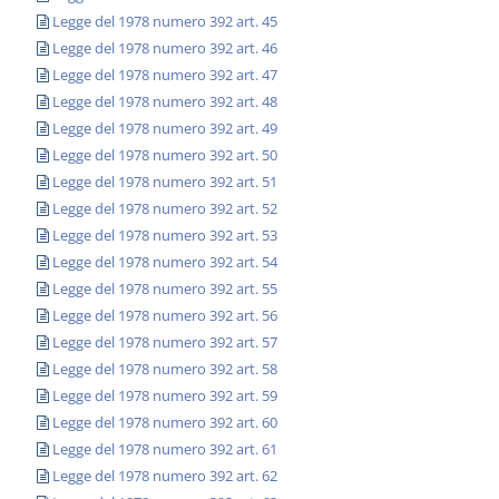
Legge del 1978 numero 392 art. 45
Legge del 1978 numero 392 art. 46
Legge del 1978 numero 392 art. 47
Legge del 1978 numero 392 art. 48
Legge del 1978 numero 392 art. 49
Legge del 1978 numero 392 art. 50
Legge del 1978 numero 392 art. 51
Legge del 1978 numero 392 art. 52
Legge del 1978 numero 392 art. 53
Legge del 1978 numero 392 art. 54
Legge del 1978 numero 392 art. 55
Legge del 1978 numero 392 art. 56
Legge del 1978 numero 392 art. 57
Legge del 1978 numero 392 art. 58
Legge del 1978 numero 392 art. 59
Legge del 1978 numero 392 art. 60
Legge del 1978 numero 392 art. 61
Legge del 1978 numero 392 art. 62