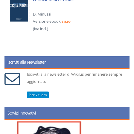
D. Minussi
Versione ebook
€ 5,99
(iva incl.)
Iscriviti alla Newsletter
Iscriviti alla newsletter di WikiJus per rimanere sempre
aggiornato!
Iscriviti ora
Servizi innovativi