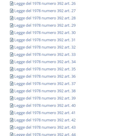
Legge del 1978 numero 392 art. 26
Legge del 1978 numero 392 art. 27
Legge del 1978 numero 392 art. 28
Legge del 1978 numero 392 art. 29
Legge del 1978 numero 392 art. 30
Legge del 1978 numero 392 art. 31
Legge del 1978 numero 392 art. 32
Legge del 1978 numero 392 art. 33
Legge del 1978 numero 392 art. 34
Legge del 1978 numero 392 art. 35
Legge del 1978 numero 392 art. 36
Legge del 1978 numero 392 art. 37
Legge del 1978 numero 392 art. 38
Legge del 1978 numero 392 art. 39
Legge del 1978 numero 392 art. 40
Legge del 1978 numero 392 art. 41
Legge del 1978 numero 392 art. 42
Legge del 1978 numero 392 art. 43
Legge del 1978 numero 392 art. 44