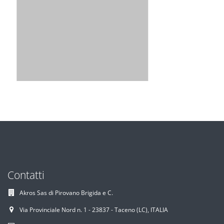
Contatti
Akros Sas di Pirovano Brigida e C.
Via Provinciale Nord n. 1 - 23837 - Taceno (LC), ITALIA