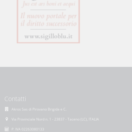
Contatti
Akros Sas di Pirovano Brigida e C.
Via Provinciale Nord n. 1 - 23837 - Taceno (LC), ITALIA
P. IVA 02263080133