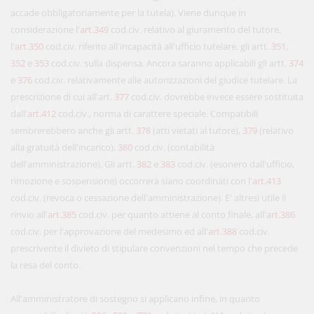
accade obbligatoriamente per la tutela). Viene dunque in
considerazione l'
art.349
cod.civ. relativo al giuramento del tutore,
l'
art.350
cod.civ. riferito all'incapacità all'ufficio tutelare, gli artt.
351
,
352
e
353
cod.civ. sulla dispensa. Ancora saranno applicabili gli artt.
374
e
376
cod.civ. relativamente alle autorizzazioni del giudice tutelare. La
prescrizione di cui all'art.
377
cod.civ. dovrebbe invece essere sostituita
dall'
art.412
cod.civ., norma di carattere speciale. Compatibili
sembrerebbero anche gli artt.
378
(atti vietati al tutore),
379
(relativo
alla gratuità dell'incarico),
380
cod.civ. (contabilità
dell'amministrazione). Gli artt.
382
e
383
cod.civ. (esonero dall'ufficio,
rimozione e sospensione) occorrerà siano coordinati con l'
art.413
cod.civ. (revoca o cessazione dell'amministrazione). E' altresì utile il
rinvio all'
art.385
cod.civ. per quanto attiene al conto finale, all'
art.386
cod.civ. per l'approvazione del medesimo ed all'
art.388
cod.civ.
prescrivente il divieto di stipulare convenzioni nel tempo che precede
la resa del conto.
All'amministratore di sostegno si applicano infine, in quanto