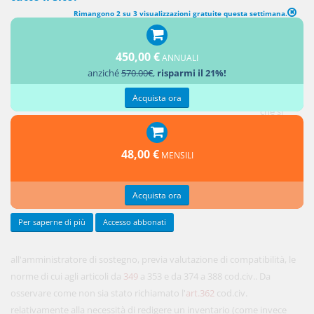
Rimangono 2 su 3 visualizzazioni gratuite questa settimana.
450,00 €
ANNUALI
L'art.
411
anziché
570.00€
,
risparmi il 21%!
cod.civ.
prescrive
Acquista ora
che si
applichino
48,00 €
MENSILI
Acquista ora
Per saperne di più
Accesso abbonati
all'amministratore di sostegno, previa valutazione di compatibilità, le
norme di cui agli articoli da
349
a 353 e da 374 a 388 cod.civ.. Da
osservare come non sia stato richiamato l'
art.362
cod.civ.
relativamente alla necessità di redigere un inventario (come invece