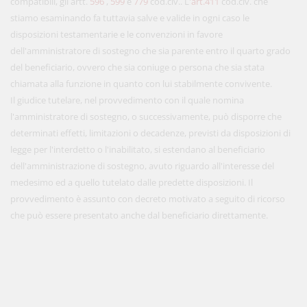
compatibili, gli artt.
596
,
599
e
779
cod.civ.. L'
art.411
cod.civ. che
stiamo esaminando fa tuttavia salve e valide in ogni caso le
disposizioni testamentarie e le convenzioni in favore
dell'amministratore di sostegno che sia parente entro il quarto grado
del beneficiario, ovvero che sia coniuge o persona che sia stata
chiamata alla funzione in quanto con lui stabilmente convivente.
Il giudice tutelare, nel provvedimento con il quale nomina
l'amministratore di sostegno, o successivamente, può disporre che
determinati effetti, limitazioni o decadenze, previsti da disposizioni di
legge per l'interdetto o l'inabilitato, si estendano al beneficiario
dell'amministrazione di sostegno, avuto riguardo all'interesse del
medesimo ed a quello tutelato dalle predette disposizioni. Il
provvedimento è assunto con decreto motivato a seguito di ricorso
che può essere presentato anche dal beneficiario direttamente.