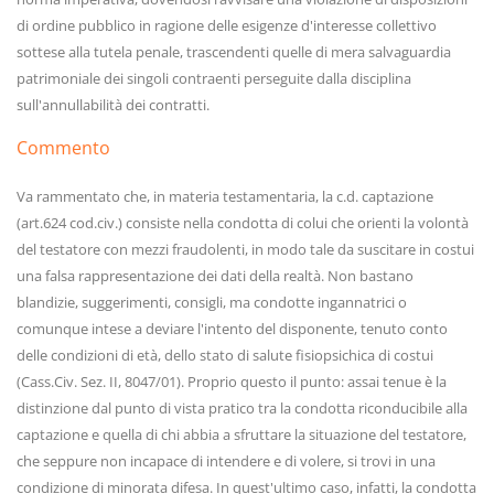
di ordine pubblico in ragione delle esigenze d'interesse collettivo
sottese alla tutela penale, trascendenti quelle di mera salvaguardia
patrimoniale dei singoli contraenti perseguite dalla disciplina
sull'annullabilità dei contratti.
Commento
Va rammentato che, in materia testamentaria, la c.d. captazione
(art.624 cod.civ.) consiste nella condotta di colui che orienti la volontà
del testatore con mezzi fraudolenti, in modo tale da suscitare in costui
una falsa rappresentazione dei dati della realtà. Non bastano
blandizie, suggerimenti, consigli, ma condotte ingannatrici o
comunque intese a deviare l'intento del disponente, tenuto conto
delle condizioni di età, dello stato di salute fisiopsichica di costui
(Cass.Civ. Sez. II, 8047/01). Proprio questo il punto: assai tenue è la
distinzione dal punto di vista pratico tra la condotta riconducibile alla
captazione e quella di chi abbia a sfruttare la situazione del testatore,
che seppure non incapace di intendere e di volere, si trovi in una
condizione di minorata difesa. In quest'ultimo caso, infatti, la condotta