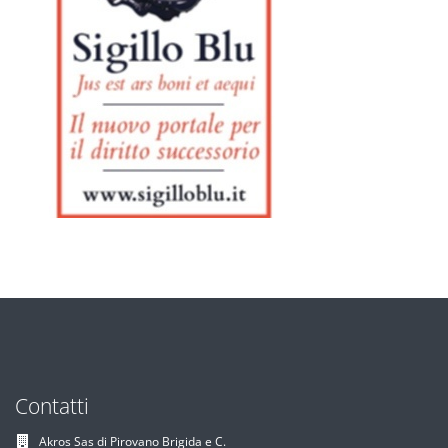
Contatti
Akros Sas di Pirovano Brigida e C.