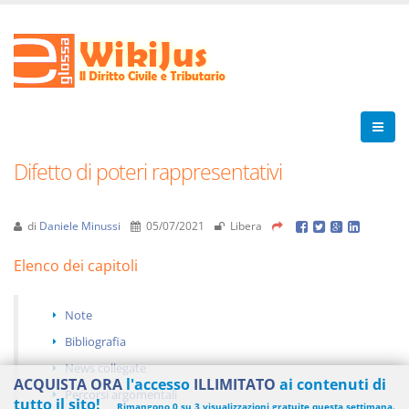
Difetto di poteri rappresentativi
di
Daniele Minussi
05/07/2021
Libera
Elenco dei capitoli
Note
Bibliografia
News collegate
ACQUISTA ORA
l'accesso
ILLIMITATO
ai contenuti di
Percorsi argomentali
tutto il sito!
Rimangono 0 su 3 visualizzazioni gratuite questa settimana.