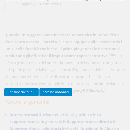
Aggiungi un commento
450,00 €
ANNUALI
anziché
570.00€
,
risparmi il 21%!
Quando un soggetto pone in essere un'attivitá in nome di un
Acquista ora
altro senza averne i poteri o, il che è equiparabile, eccedendo i
limiti delle facoltà conferite, il principio generale è che non si
nota1
producano gli effetti dell'imputazione rappresentativa
. In
difetto (o in eccesso) del potere, la spendita del nome non integra la
48,00 €
MENSILI
fattispecie prevista dalla legge al fine dell'operatività della sostituzione.
Neppure potrebbero, al fine di evocare una qualche efficacia del
Acquista ora
contratto concluso, invocarsi gli effetti dell'usucapione abbreviata ( cfr.
Cass. Civ., Sez. II,
4851/12
). ...
(Continua per gli Abbonati)
Per saperne di più
Accesso abbonati
Percorsi argomentali
Intervento sostitutivo nell'attività giuridica
La
rappresentanza in generale
Rappresentanza diretta
Rappresentanza volontaria
Aspetti funzionali
Abuso e