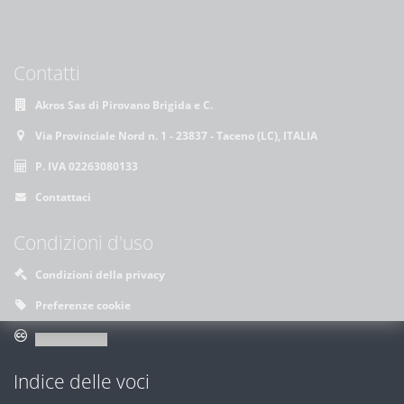
Contatti
Akros Sas di Pirovano Brigida e C.
Via Provinciale Nord n. 1 - 23837 - Taceno (LC), ITALIA
P. IVA 02263080133
Contattaci
Condizioni d'uso
Condizioni della privacy
Preferenze cookie
Indice delle voci