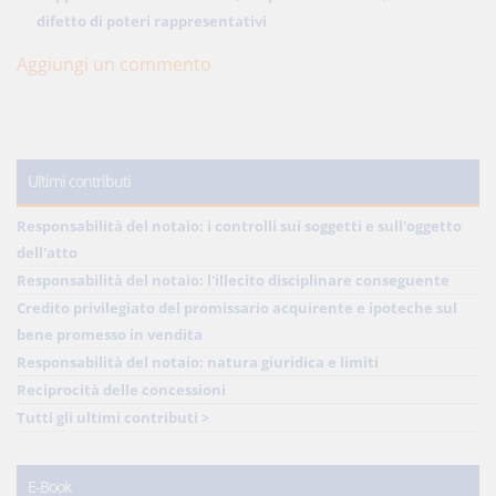
difetto di poteri rappresentativi
Aggiungi un commento
Ultimi contributi
Responsabilità del notaio: i controlli sui soggetti e sull'oggetto
dell'atto
Responsabilità del notaio: l'illecito disciplinare conseguente
Credito privilegiato del promissario acquirente e ipoteche sul
bene promesso in vendita
Responsabilità del notaio: natura giuridica e limiti
Reciprocità delle concessioni
Tutti gli ultimi contributi >
E-Book