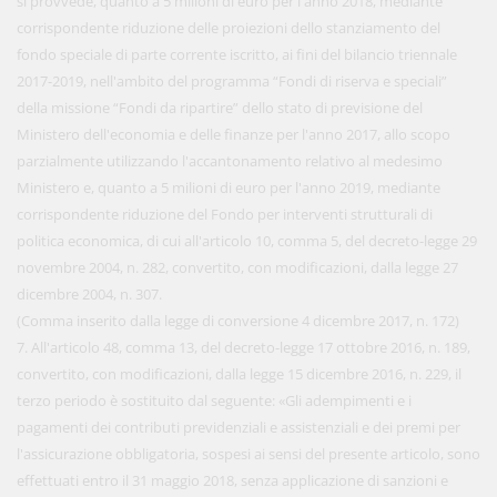
si provvede, quanto a 5 milioni di euro per l'anno 2018, mediante
corrispondente riduzione delle proiezioni dello stanziamento del
fondo speciale di parte corrente iscritto, ai fini del bilancio triennale
2017-2019, nell'ambito del programma “Fondi di riserva e speciali”
della missione “Fondi da ripartire” dello stato di previsione del
Ministero dell'economia e delle finanze per l'anno 2017, allo scopo
parzialmente utilizzando l'accantonamento relativo al medesimo
Ministero e, quanto a 5 milioni di euro per l'anno 2019, mediante
corrispondente riduzione del Fondo per interventi strutturali di
politica economica, di cui all'articolo 10, comma 5, del decreto-legge 29
novembre 2004, n. 282, convertito, con modificazioni, dalla legge 27
dicembre 2004, n. 307.
(Comma inserito dalla legge di conversione 4 dicembre 2017, n. 172)
7. All'articolo 48, comma 13, del decreto-legge 17 ottobre 2016, n. 189,
convertito, con modificazioni, dalla legge 15 dicembre 2016, n. 229, il
terzo periodo è sostituito dal seguente: «Gli adempimenti e i
pagamenti dei contributi previdenziali e assistenziali e dei premi per
l'assicurazione obbligatoria, sospesi ai sensi del presente articolo, sono
effettuati entro il 31 maggio 2018, senza applicazione di sanzioni e