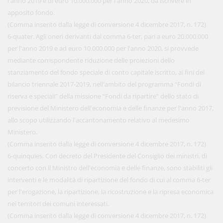
l'anno 2019 e di euro 10.000.000 per l'anno 2020, da iscrivere in
apposito fondo.
(Comma inserito dalla legge di conversione 4 dicembre 2017, n. 172)
6-quater. Agli oneri derivanti dal comma 6-ter, pari a euro 20.000.000
per l'anno 2019 e ad euro 10.000.000 per l'anno 2020, si provvede
mediante corrispondente riduzione delle proiezioni dello
stanziamento del fondo speciale di conto capitale iscritto, ai fini del
bilancio triennale 2017-2019, nell'ambito del programma “Fondi di
riserva e speciali” della missione “Fondi da ripartire” dello stato di
previsione del Ministero dell'economia e delle finanze per l'anno 2017,
allo scopo utilizzando l'accantonamento relativo al medesimo
Ministero.
(Comma inserito dalla legge di conversione 4 dicembre 2017, n. 172)
6-quinquies. Con decreto del Presidente del Consiglio dei ministri, di
concerto con il Ministro dell'economia e delle finanze, sono stabiliti gli
interventi e le modalità di ripartizione del fondo di cui al comma 6-ter
per l'erogazione, la ripartizione, la ricostruzione e la ripresa economica
nei territori dei comuni interessati.
(Comma inserito dalla legge di conversione 4 dicembre 2017, n. 172)