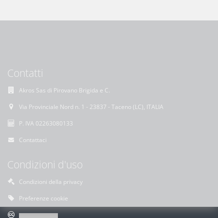
Contatti
Akros Sas di Pirovano Brigida e C.
Via Provinciale Nord n. 1 - 23837 - Taceno (LC), ITALIA
P. IVA 02263080133
Contattaci
Condizioni d'uso
Condizioni della privacy
Preferenze cookie