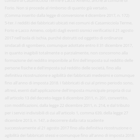
comuni di Casamicciola Terme e Lacco Ameno, anche al comune di
Forio. Non si procede al rimborso di quanto già versato.
(Comma inserito dalla legge di conversione 4 dicembre 2017, n. 172)
5-ter. I redditi dei fabbricati ubicati nei comuni di Casamicciola Terme,
Forio e Lacco Ameno, colpiti dagli eventi sismici verificatisi il 21 agosto
2017 nell'isola di Ischia, purché distrutti od oggetto di ordinanze
sindacali di sgombero, comunque adottate entro il 31 dicembre 2017,
in quanto inagibili totalmente o parzialmente, non concorrono alla
formazione del reddito imponibile ai fini dell'imposta sul reddito delle
persone fisiche e dell'imposta sul reddito delle società, fino alla
definitiva ricostruzione e agibilità dei fabbricati medesimi e comunque
fino all'anno di imposta 2018. I fabbricati di cui al primo periodo sono,
altresì, esenti dall'applicazione dell'imposta municipale propria di cui
all'articolo 13 del decreto-legge 6 dicembre 2011, n. 201, convertito,
con modificazioni, dalla legge 22 dicembre 2011, n. 214, e dal tributo
per i servizi indivisibili di cui all'articolo 1, comma 639, della legge 27
dicembre 2013, n. 147, a decorrere dalla rata scadente
successivamente al 21 agosto 2017 fino alla definitiva ricostruzione o
agibilità dei fabbricati stessi e comunque fino all'anno di imposta 2018.