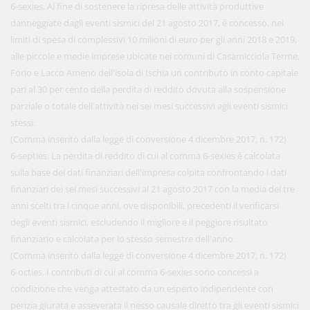
6-sexies. Al fine di sostenere la ripresa delle attività produttive
danneggiate dagli eventi sismici del 21 agosto 2017, è concesso, nei
limiti di spesa di complessivi 10 milioni di euro per gli anni 2018 e 2019,
alle piccole e medie imprese ubicate nei comuni di Casamicciola Terme,
Forio e Lacco Ameno dell'isola di Ischia un contributo in conto capitale
pari al 30 per cento della perdita di reddito dovuta alla sospensione
parziale o totale dell'attività nei sei mesi successivi agli eventi sismici
stessi.
(Comma inserito dalla legge di conversione 4 dicembre 2017, n. 172)
6-septies. La perdita di reddito di cui al comma 6-sexies è calcolata
sulla base dei dati finanziari dell'impresa colpita confrontando i dati
finanziari dei sei mesi successivi al 21 agosto 2017 con la media dei tre
anni scelti tra i cinque anni, ove disponibili, precedenti il verificarsi
degli eventi sismici, escludendo il migliore e il peggiore risultato
finanziario e calcolata per lo stesso semestre dell'anno.
(Comma inserito dalla legge di conversione 4 dicembre 2017, n. 172)
6-octies. I contributi di cui al comma 6-sexies sono concessi a
condizione che venga attestato da un esperto indipendente con
perizia giurata e asseverata il nesso causale diretto tra gli eventi sismici