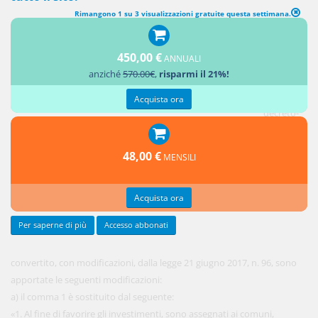
Rimangono 1 su 3 visualizzazioni gratuite questa settimana.
SOSTEGNO ALLA PROGETTAZIONE DEGLI ENTI LOCALI
450,00 €
ANNUALI
1.
anziché
570.00€
,
risparmi il 21%!
All'articolo
41-bis del
Acquista ora
decreto-
legge 24
aprile
48,00 €
MENSILI
2017, n.
50,
Acquista ora
Per saperne di più
Accesso abbonati
convertito, con modificazioni, dalla legge 21 giugno 2017, n. 96, sono
apportate le seguenti modificazioni:
a) il comma 1 è sostituito dal seguente:
«1. Al fine di favorire gli investimenti, sono assegnati ai comuni,