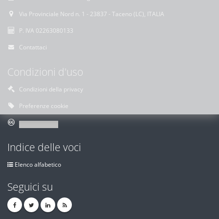
Via Provinciale Nord n. 1 - 23837 - Taceno (LC), ITALIA
P. IVA 02263080133
Contattaci
Condizioni d'uso
Condizioni della privacy
Preferenze cookie
Indice delle voci
Elenco alfabetico
Seguici su