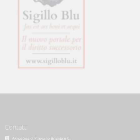
Contatti
Akros Sas di Pirovano Brigida e C.