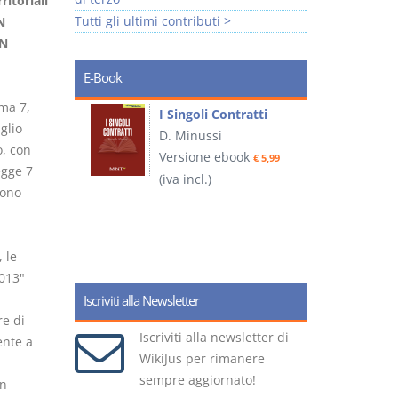
ritoriali
Tutti gli ultimi contributi >
N
IN
E-Book
mma 7,
I Singoli Contratti
glio
uridica
D. Minussi
L
o, con
Versione ebook
€ 5,99
2
egge 7
ook
(iva incl.)
€ 5,99
sono
(
 le
013"
Iscriviti alla Newsletter
e di
Iscriviti alla newsletter di
ente a
WikiJus per rimanere
sempre aggiornato!
in