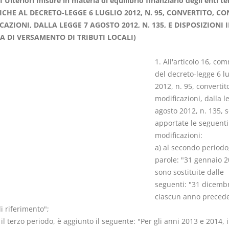
 Ulteriori misure in materia di equilibrio finanziario degli enti ter
ICHE AL DECRETO-LEGGE 6 LUGLIO 2012, N. 95, CONVERTITO, CO
AZIONI, DALLA LEGGE 7 AGOSTO 2012, N. 135, E DISPOSIZIONI 
A DI VERSAMENTO DI TRIBUTI LOCALI)
1. All'articolo 16, co
Prescrizione e
Rapporto e
del decreto-legge 6 lu
decadenza
relazione gi
2012, n. 95, convertit
D. Minussi
D. Minussi
modificazioni, dalla l
Versione ebook
Versione eb
€ 4,19
agosto 2012, n. 135, 
(iva incl.)
(iva incl.)
apportate le seguenti
modificazioni:
a) al secondo periodo,
parole: "31 gennaio 2
sono sostituite dalle
seguenti: "31 dicembr
ciascun anno preced
i riferimento";
il terzo periodo, è aggiunto il seguente: "Per gli anni 2013 e 2014, 