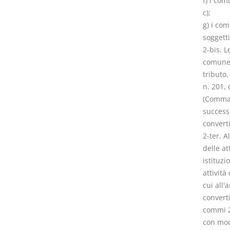
f) i co
c);
g) i com
soggetti
2-bis. L
comune p
tributo,
n. 201, 
(Comma 
successi
converti
2-ter. A
delle at
istituzi
attività
cui all'
converti
commi 24
con modi