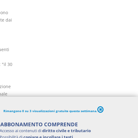
sono
te dai
uenti
 "il 30
azione
pale
eralismo
Rimangono 0 su 3 visualizzazioni gratuite questa settimana.
a 3, del
I comuni
'ABBONAMENTO COMPRENDE
ti dalle
Accesso ai contenuti di
diritto civile e tributario
Possibilità di
copiare e incollare i testi