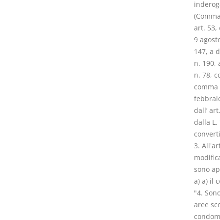
inderog
(Comma i
art. 53,
9 agosto
147, a 
n. 190, 
n. 78, c
comma 1,
febbrai
dall’ ar
dalla L.
converti
3. All'a
modifica
sono ap
a) a) il
"4. Sono
aree sco
condomin