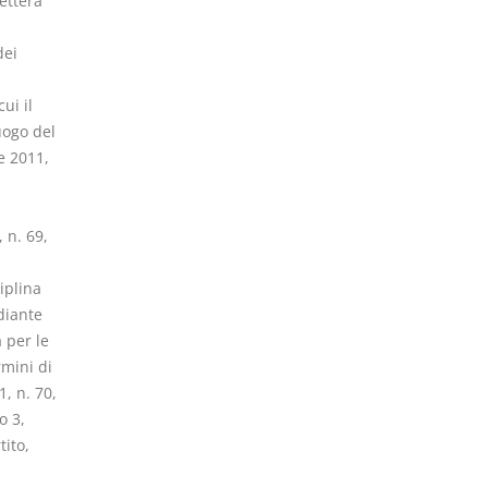
ettera
dei
ui il
uogo del
e 2011,
 n. 69,
iplina
diante
 per le
rmini di
1, n. 70,
o 3,
ito,