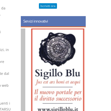
Iscriviti ora
i da
,
Servizi innovativi
i
zi, in
bre
te dal
o web
uenti i
a TARSU