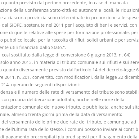
a quanto previsto dal periodo precedente, in caso di mancata
zione della Conferenza Stato-città ed autonomie locali, le riduzion
e a ciascuna provincia sono determinate in proporzione alle spese
dal SIOPE, sostenute nel 2011 per l'acquisto di beni e servizi, con
ione di quelle relative alle spese per formazione professionale, per
o pubblico locale, per la raccolta di rifiuti solidi urbani e per serviz
nte utili finanziati dallo Stato.".
osì sostituito dalla legge di conversione 6 giugno 2013, n. 64)
l solo anno 2013, in materia di tributo comunale sui rifiuti e sui servi
a quanto diversamente previsto dall'articolo 14 del decreto-legge 6
e 2011, n. 201, convertito, con modificazioni, dalla legge 22 dicem
 214, operano le seguenti disposizioni:
adenza e il numero delle rate di versamento del tributo sono stabili
con propria deliberazione adottata, anche nelle more della
entazione comunale del nuovo tributo, e pubblicata, anche sul sit
onale, almeno trenta giorni prima della data di versamento;
ini del versamento delle prime due rate del tributo, e comunque ad
e dell'ultima rata dello stesso, i comuni possono inviare ai contrib
 di pagamento precompilati già predisposti per il pagamento dell