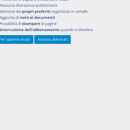
le
Nessuna distrazione pubblicitaria
comuni
Gestione dei
propri preferiti
organizzati in cartelle
di
Aggiunta di
note ai documenti
la prima
Possibilità di
stampare
le pagine
 n. 23, è
Interruzione dell'abbonamento
quando si desidera
no
Per saperne di più
Accesso abbonati
9è
guaglio
lla data
o. In
gli atti
2000, n.
stato
sercizio