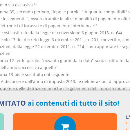
 in via esclusiva.";
omma 35, secondo periodo, dopo le parole: "in quanto compatibili" 
 le seguenti: ", ovvero tramite le altre modalità di pagamento offer
elettronici di incasso e di pagamento interbancari".
osì sostituito dalla legge di conversione 6 giugno 2013, n. 64)
rticolo 13 del decreto-legge 6 dicembre 2011, n. 201, convertito, con
azioni, dalla legge 22 dicembre 2011, n. 214, sono apportate le seg
zioni:
mma 12-ter le parole: "novanta giorni dalla data" sono sostituite da:
dell'anno successivo a quello";
mma 13-bis è sostituito dal seguente:
. A decorrere dall'anno di imposta 2013, le deliberazioni di approv
liquote e delle detrazioni nonché i regolamenti dell'imposta munici
 devono essere inviati esclusivamente per via telematica, mediante
IMITATO
ai contenuti di tutto il sito!
nto del testo degli stessi nell'apposita sezione del Portale del fed
 per la pubblicazione nel sito informatico di cui all'articolo 1, comm
legislativo 28 settembre 1998, n. 360, e successive modificazioni. 
L
tresì, tenuti ad inserire nella suddetta sezione gli elementi risultan