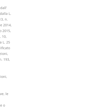
dall’
dalla L.
3, n.
re 2014,
o 2015,
. 10,
a L. 25
ificato
zioni,
n. 193,
ioni,
ve, le
te o