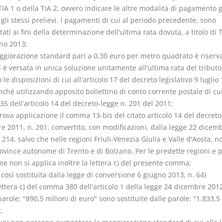
TIA 1 o della TIA 2, ovvero indicare le altre modalità di pagamento g
gli stessi prelievi. I pagamenti di cui al periodo precedente, sono
ti ai fini della determinazione dell'ultima rata dovuta, a titolo di 
nno 2013;
aggiorazione standard pari a 0,30 euro per metro quadrato è riserva
 è versata in unica soluzione unitamente all'ultima rata del tributo
le disposizioni di cui all'articolo 17 del decreto legislativo 9 luglio 
ché utilizzando apposito bollettino di conto corrente postale di cui
5 dell'articolo 14 del decreto-legge n. 201 del 2011;
rova applicazione il comma 13-bis del citato articolo 14 del decreto
e 2011, n. 201, convertito, con modificazioni, dalla legge 22 dicem
 214, salvo che nelle regioni Friuli-Venezia Giulia e Valle d'Aosta, 
rovince autonome di Trento e di Bolzano. Per le predette regioni e 
e non si applica inoltre la lettera c) del presente comma;
 così sostituita dalla legge di conversione 6 giugno 2013, n. 64)
lettera c) del comma 380 dell'articolo 1 della legge 24 dicembre 2012
parole: "890,5 milioni di euro" sono sostituite dalle parole: "1.833,5
;