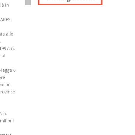
ià in
TARES,
ta allo
,
1997, n.
 al
-legge 6
bre
nonché
province
, n.
 milioni