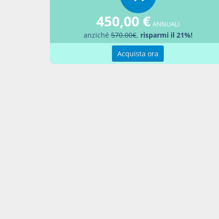
delibere
finanze 
450,00 €
italiani
ANNUALI
anziché
570.00€
,
risparmi il 21%!
pubblica
rata di 
Acquista ora
eseguito
precede
eseguit
sulla pr
del 28 o
effettua
caso di 
adottati
(Lettera
4-bis. A
267, dop
"1-bis. 
secondo 
ancora v