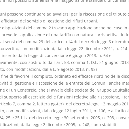
muni non possono aumentare la maggiorazione standard di cui alla l
uni possono continuare ad avvalersi per la riscossione del tributo 
 affidatari del servizio di gestione dei rifiuti urbani.
e disposizioni del comma 2 trovano applicazione anche nel caso in c
revede l'applicazione di una tariffa con natura corrispettiva, in l
 ai sensi del comma 29 dell'articolo 14 del decreto-legge 6 dicembr
convertito, con modificazioni, dalla legge 22 dicembre 2011, n. 214.
inserito dalla legge di conversione 6 giugno 2013, n. 64 e,
vamente, così sostituito dall’ art. 53, comma 1, D.L. 21 giugno 2013,
to, con modificazioni, dalla L. 9 agosto 2013, n. 98)
l fine di favorire il compiuto, ordinato ed efficace riordino della disc
tività di gestione e riscossione delle entrate dei Comuni, anche me
one di un Consorzio, che si avvale delle società del Gruppo Equitalia
 di supporto all'esercizio delle funzioni relative alla riscossione, i te
articolo 7, comma 2, lettera gg-ter), del decreto-legge 13 maggio 201
to, con modificazioni, dalla legge 12 luglio 2011, n. 106, e all'articol
, 25 e 25-bis, del decreto-legge 30 settembre 2005, n. 203, convert
ficazioni, dalla legge 2 dicembre 2005, n. 248, sono stabiliti