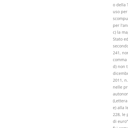
o della 
uso per 
scomputa
per l'a
c) la m
Stato ed
secondo 
241, non
comma 3
d) non t
dicembr
2011, n.
nelle p
autonom
(Lettera
e) alla 
228, le 
di euro"