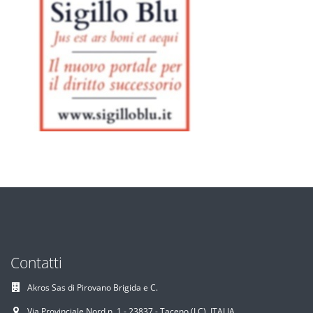
Contatti
Akros Sas di Pirovano Brigida e C.
Via Provinciale Nord n. 1 - 23837 - Taceno (LC), ITALIA