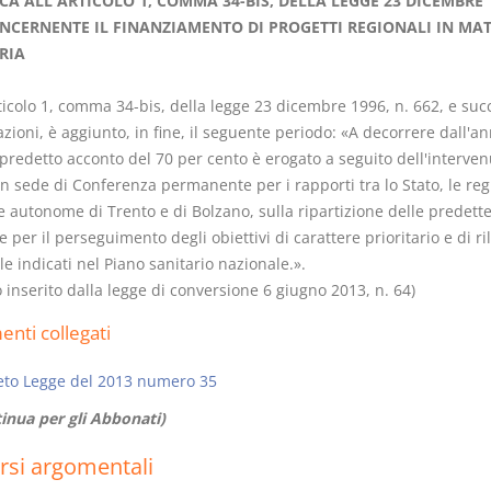
CA ALL'ARTICOLO 1, COMMA 34-BIS, DELLA LEGGE 23 DICEMBRE 1
ONCERNENTE IL FINANZIAMENTO DI PROGETTI REGIONALI IN MA
RIA
rticolo 1, comma 34-bis, della legge 23 dicembre 1996, n. 662, e suc
zioni, è aggiunto, in fine, il seguente periodo: «A decorrere dall'a
 predetto acconto del 70 per cento è erogato a seguito dell'interven
in sede di Conferenza permanente per i rapporti tra lo Stato, le regi
e autonome di Trento e di Bolzano, sulla ripartizione delle predett
e per il perseguimento degli obiettivi di carattere prioritario e di ri
e indicati nel Piano sanitario nazionale.».
o inserito dalla legge di conversione 6 giugno 2013, n. 64)
nti collegati
eto Legge del 2013 numero 35
inua per gli Abbonati)
rsi argomentali