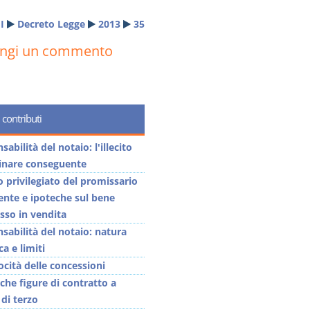
I
Decreto Legge
2013
35
ungi un commento
 contributi
abilità del notaio: l'illecito
linare conseguente
o privilegiato del promissario
ente e ipoteche sul bene
so in vendita
sabilità del notaio: natura
ca e limiti
ocità delle concessioni
iche figure di contratto a
 di terzo