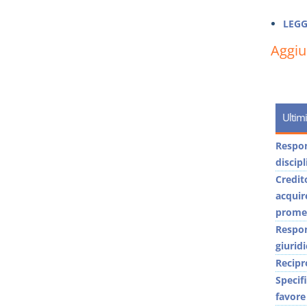
LEGG
Aggi
Ultimi
Respons
discip
Credit
acquir
promes
Respon
giuridi
Recipr
Specif
favore