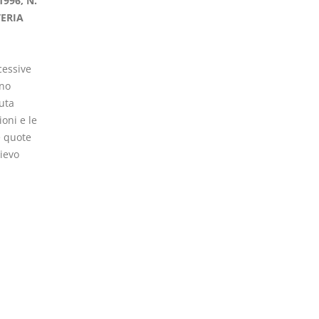
996, N.
TERIA
cessive
nno
uta
oni e le
e quote
lievo