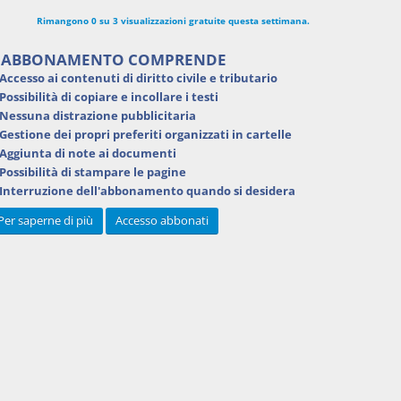
Rimangono 0 su 3 visualizzazioni gratuite questa settimana.
'ABBONAMENTO COMPRENDE
Accesso ai contenuti di
diritto civile e tributario
Possibilità di
copiare e incollare i testi
Nessuna distrazione pubblicitaria
Gestione dei
propri preferiti
organizzati in cartelle
Aggiunta di
note ai documenti
Possibilità di
stampare
le pagine
Interruzione dell'abbonamento
quando si desidera
Per saperne di più
Accesso abbonati