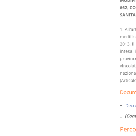
MODIFI
662, C
SANITA
1. All'a
modifica
2013, il
intesa, 
provinc
vincolat
nazional
(Articol
Docume
Decr
...
(Cont
Perco