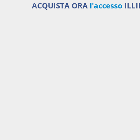
ACQUISTA ORA
l'accesso
ILL
Serviz
450,00 €
ANNUALI
anziché
570.00€
,
risparmi il 21%!
Acquista ora