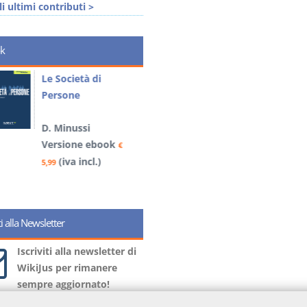
li ultimi contributi >
k
Le Società di
I Vincoli Preliminari
Persone
D. Minussi
D. Minussi
Versione ebook
€
Versione ebook
(iva incl.)
€
4,19
(iva incl.)
5,99
iti alla Newsletter
Iscriviti alla newsletter di
WikiJus per rimanere
sempre aggiornato!