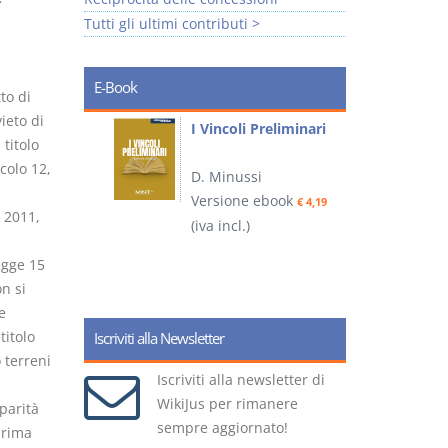
-
Tutti gli ultimi contributi >
E-Book
to di
vieto di
i
I Vincoli Preliminari
titolo
icolo 12,
D. Minussi
Versione ebook
€ 4,19
 2011,
ook
(iva incl.)
(
€ 5,99
egge 15
on si
e
titolo
Iscriviti alla Newsletter
 terreni
Iscriviti alla newsletter di
WikiJus per rimanere
parità
sempre aggiornato!
prima