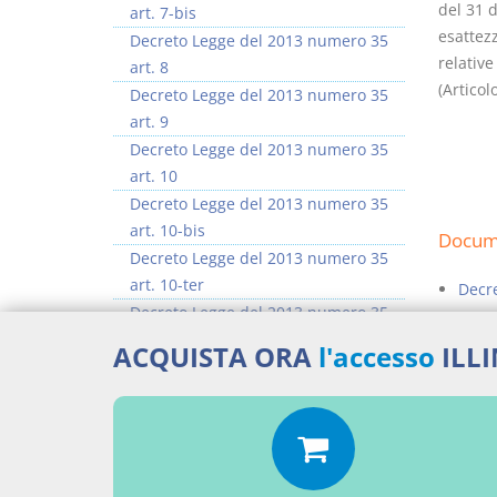
del 31 
art. 7-bis
esattez
Decreto Legge del 2013 numero 35
relative
art. 8
(Articol
Decreto Legge del 2013 numero 35
art. 9
Decreto Legge del 2013 numero 35
art. 10
Decreto Legge del 2013 numero 35
art. 10-bis
Docume
Decreto Legge del 2013 numero 35
art. 10-ter
Decr
Decreto Legge del 2013 numero 35
Percor
art. 10-quater
ACQUISTA ORA
l'accesso
ILL
Decreto Legge del 2013 numero 35
LEGG
art. 10-quinquies
>> Vai all'argomento completo
Aggiu