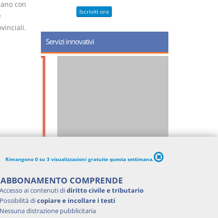
uano con
Iscriviti ora
e
vinciali.
Servizi innovativi
Rimangono 0 su 3 visualizzazioni gratuite questa settimana.
'ABBONAMENTO COMPRENDE
Accesso ai contenuti di
diritto civile e tributario
Possibilità di
copiare e incollare i testi
Nessuna distrazione pubblicitaria