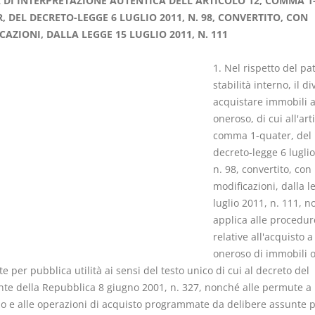
DI INTERPRETAZIONE AUTENTICA DELL'ARTICOLO 12, COMMA 1
, DEL DECRETO-LEGGE 6 LUGLIO 2011, N. 98, CONVERTITO, CON
CAZIONI, DALLA LEGGE 15 LUGLIO 2011, N. 111
1. Nel rispetto del pat
stabilità interno, il di
Il Condominio
Le Società d
acquistare immobili a 
Persone
La riforma di cui alla legge
oneroso, di cui all'art
220/2012
comma 1-quater, del
D. Minussi
S. D'Andrea – D.
decreto-legge 6 luglio
Versione eb
Minussi
n. 98, convertito, con
(iva incl.)
Versione ebook
€ 6,99
modificazioni, dalla l
(iva incl.)
luglio 2011, n. 111, n
applica alle procedur
relative all'acquisto a 
oneroso di immobili o
te per pubblica utilità ai sensi del testo unico di cui al decreto del
nte della Repubblica 8 giugno 2001, n. 327, nonché alle permute a 
zo e alle operazioni di acquisto programmate da delibere assunte 