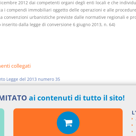
dicembre 2012 dai competenti organi degli enti locali e che individ
za i compendi immobiliari oggetto delle operazioni e alle procedur
 a convenzioni urbanistiche previste dalle normative regionali e pro
o inserito dalla legge di conversione 6 giugno 2013, n. 64)
nti collegati
eto Legge del 2013 numero 35
si argomentali
IMITATO
ai contenuti di tutto il sito!
I
Decreto Legge
2013
35
L
ngi un commento