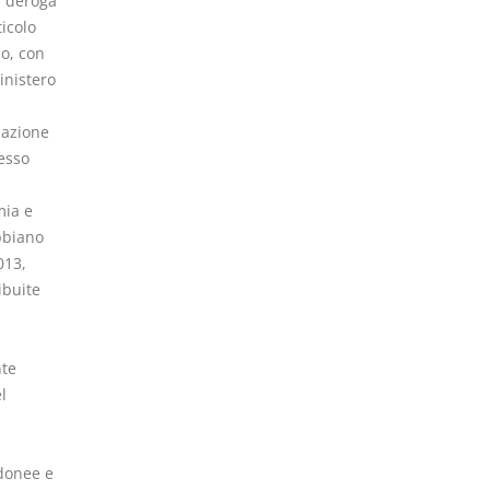
n deroga
icolo
o, con
inistero
pazione
cesso
mia e
abbiano
013,
ibuite
nte
l
idonee e