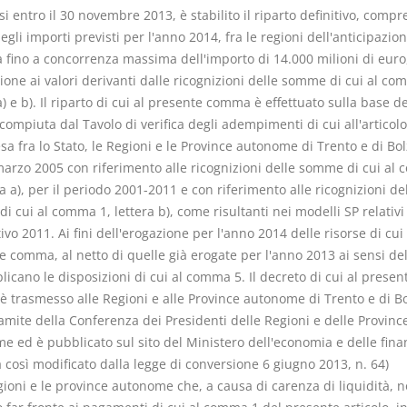
 entro il 30 novembre 2013, è stabilito il riparto definitivo, compr
gli importi previsti per l'anno 2014, fra le regioni dell'anticipazion
à fino a concorrenza massima dell'importo di 14.000 milioni di euro,
one ai valori derivanti dalle ricognizioni delle somme di cui al co
a) e b). Il riparto di cui al presente comma è effettuato sulla base de
 compiuta dal Tavolo di verifica degli adempimenti di cui all'articol
esa fra lo Stato, le Regioni e le Province autonome di Trento e di Bo
marzo 2005 con riferimento alle ricognizioni delle somme di cui al
ra a), per il periodo 2001-2011 e con riferimento alle ricognizioni de
 cui al comma 1, lettera b), come risultanti nei modelli SP relativi 
vo 2011. Ai fini dell'erogazione per l'anno 2014 delle risorse di cui 
e comma, al netto di quelle già erogate per l'anno 2013 ai sensi d
plicano le disposizioni di cui al comma 5. Il decreto di cui al presen
 trasmesso alle Regioni e alle Province autonome di Trento e di B
ramite della Conferenza dei Presidenti delle Regioni e delle Provinc
e ed è pubblicato sul sito del Ministero dell'economia e delle fina
così modificato dalla legge di conversione 6 giugno 2013, n. 64)
gioni e le province autonome che, a causa di carenza di liquidità, 