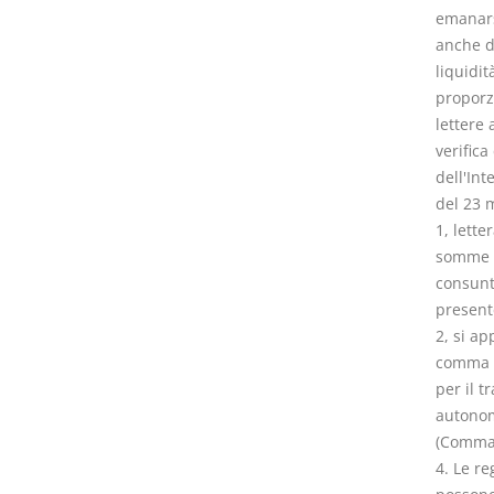
emanarsi
anche de
liquidit
proporzi
lettere 
verifica
dell'Int
del 23 
1, lette
somme di
consunti
present
2, si ap
comma è
per il t
autonom
(Comma 
4. Le re