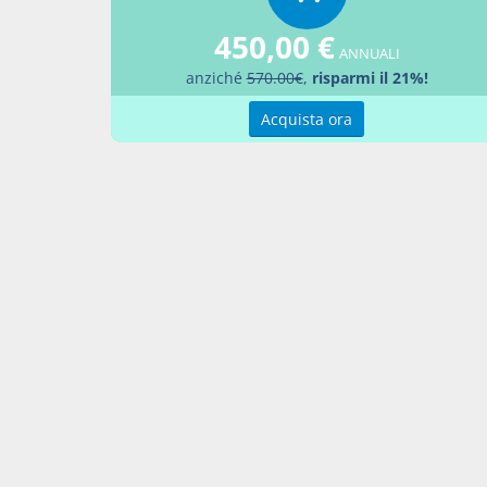
7. A dec
effetti 
450,00 €
proroga
ANNUALI
anziché
570.00€
,
risparmi il 21%!
luglio 2
verifica
Acquista ora
fra lo S
2005, l'
entro la
medesimo
nazional
dell'ann
decorre
per cent
entro il
(Comma 
decorre
8. Le di
statuto
partecip