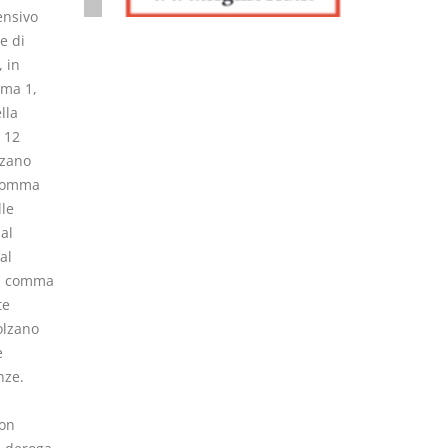
ensivo
e di
 in
mma 1,
lla
o 12
lzano
 comma
lle
al
al
el comma
te
olzano
e
nze.
non