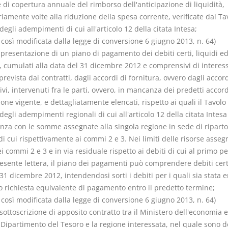
di copertura annuale del rimborso dell'anticipazione di liquidità,
riamente volte alla riduzione della spesa corrente, verificate dal Ta
 degli adempimenti di cui all'articolo 12 della citata Intesa;
 così modificata dalla legge di conversione 6 giugno 2013, n. 64)
 presentazione di un piano di pagamento dei debiti certi, liquidi e
i, cumulati alla data del 31 dicembre 2012 e comprensivi di interess
revista dai contratti, dagli accordi di fornitura, ovvero dagli accor
ivi, intervenuti fra le parti, ovvero, in mancanza dei predetti accord
ione vigente, e dettagliatamente elencati, rispetto ai quali il Tavolo 
 degli adempimenti regionali di cui all'articolo 12 della citata Intesa 
enza con le somme assegnate alla singola regione in sede di riparto
di cui rispettivamente ai commi 2 e 3. Nei limiti delle risorse asseg
i commi 2 e 3 e in via residuale rispetto ai debiti di cui al primo p
esente lettera, il piano dei pagamenti può comprendere debiti certi
 31 dicembre 2012, intendendosi sorti i debiti per i quali sia stata
 o richiesta equivalente di pagamento entro il predetto termine;
 così modificata dalla legge di conversione 6 giugno 2013, n. 64)
 sottoscrizione di apposito contratto tra il Ministero dell'economia e
Dipartimento del Tesoro e la regione interessata, nel quale sono de