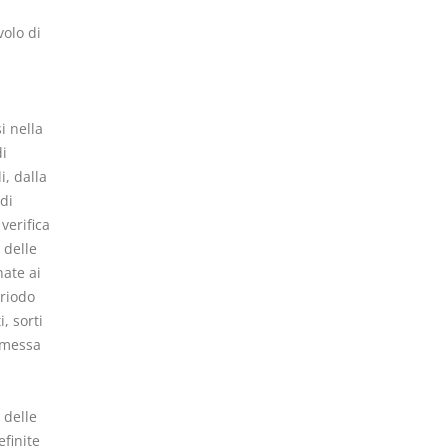
volo di
d
i nella
di
i, dalla
di
verifica
 delle
nate ai
eriodo
, sorti
 emessa
 delle
finite