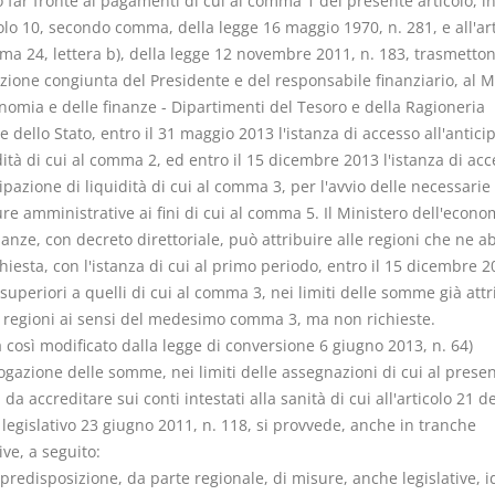
 far fronte ai pagamenti di cui al comma 1 del presente articolo, i
colo 10, secondo comma, della legge 16 maggio 1970, n. 281, e all'art
ma 24, lettera b), della legge 12 novembre 2011, n. 183, trasmetton
azione congiunta del Presidente e del responsabile finanziario, al M
nomia e delle finanze - Dipartimenti del Tesoro e della Ragioneria
 dello Stato, entro il 31 maggio 2013 l'istanza di accesso all'antici
dità di cui al comma 2, ed entro il 15 dicembre 2013 l'istanza di ac
cipazione di liquidità di cui al comma 3, per l'avvio delle necessarie
e amministrative ai fini di cui al comma 5. Il Ministero dell'econo
nanze, con decreto direttoriale, può attribuire alle regioni che ne 
chiesta, con l'istanza di cui al primo periodo, entro il 15 dicembre 2
superiori a quelli di cui al comma 3, nei limiti delle somme già attr
e regioni ai sensi del medesimo comma 3, ma non richieste.
così modificato dalla legge di conversione 6 giugno 2013, n. 64)
rogazione delle somme, nei limiti delle assegnazioni di cui al prese
, da accreditare sui conti intestati alla sanità di cui all'articolo 21 de
legislativo 23 giugno 2011, n. 118, si provvede, anche in tranche
ve, a seguito:
 predisposizione, da parte regionale, di misure, anche legislative, 