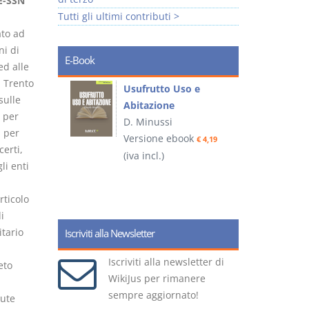
E-SSN
Tutti gli ultimi contributi >
ato ad
ni di
E-Book
ed alle
 Trento
liminari
Usufrutto Uso e
sulle
Abitazione
e per
D. Minussi
à per
ook
Versione ebook
€ 4,19
€ 4,19
erti,
(iva incl.)
(
li enti
rticolo
i
itario
Iscriviti alla Newsletter
Iscriviti alla newsletter di
eto
WikiJus per rimanere
sempre aggiornato!
vute