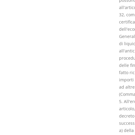
possono
all'arti
32, com
certific
dell'eco
Generale
di liqui
all'anti
procedur
delle fi
fatto ri
importi 
ad altr
(Comma 
5. All'e
articolo
decreto 
successi
a) della