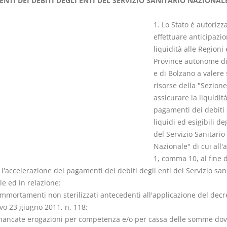
NTI DEI DEBITI DEGLI ENTI DEL SERVIZIO SANITARIO NAZIONAL
1. Lo Stato è autorizz
effettuare anticipazio
liquidità alle Regioni 
Province autonome di
I Vincoli Pre
e di Bolzano a valere 
risorse della "Sezion
D. Minussi
assicurare la liquidit
Versione eb
pagamenti dei debiti c
(iva incl.)
liquidi ed esigibili deg
del Servizio Sanitario
Nazionale" di cui all'a
1, comma 10, al fine d
 l'accelerazione dei pagamenti dei debiti degli enti del Servizio san
e ed in relazione:
ammortamenti non sterilizzati antecedenti all'applicazione del decr
ivo 23 giugno 2011, n. 118;
 mancate erogazioni per competenza e/o per cassa delle somme do