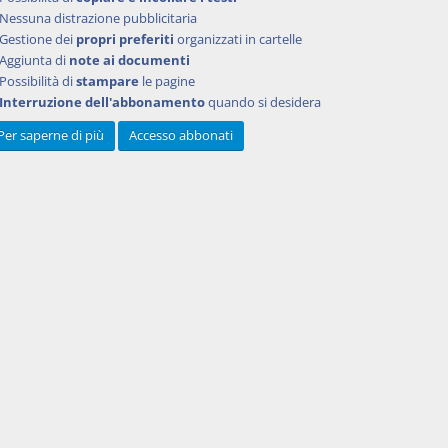
per gli
Nessuna distrazione pubblicitaria
. 191,
Gestione dei
propri preferiti
organizzati in cartelle
ge 6
Aggiunta di
note ai documenti
n. 135-
Possibilità di
stampare
le pagine
'Intesa
Interruzione dell'abbonamento
quando si desidera
23 marzo
Per saperne di più
Accesso abbonati
onale,
a nel
. A
 del 95
ionale
0, a
 a
arico