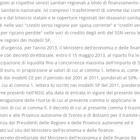
gioni ai rispettivi servizi sanitari regionali a titolo di finanziamento 
 sanitario nazionale, ivi compresi i trasferimenti di somme dai cont
a e dal bilancio statale e le coperture regionali dei disavanzi sanit
ti nelle voci "crediti verso regione per spesa corrente" e "crediti ve
per ripiano perdite" nelle voci di credito degli enti del SSN verso l
ve regioni dei modelli SP.
a d'urgenza, per l'anno 2013, il Ministero dell'economia e delle fina
 con decreto direttoriale, entro il 15 maggio 2013, al riparto fra le
icipazione di liquidità fino a concorrenza massima dell'importo di 
di euro, in proporzione ai valori di cui al comma 1, lettera a), come
ti dai modelli CE per il periodo dal 2001 al 2011, ponderati al 50%, 
i cui al comma 1, lettera b) iscritti nei modelli SP del 2011, ponderat
e presenti nell'NSIS alla data di entrata in vigore del presente dec
l'erogazione delle risorse di cui al presente comma si applicano le
zioni di cui al comma 5. Il decreto di cui al presente comma è tras
ioni e alle Province autonome di Trento e di Bolzano per il tramite 
nza dei Presidenti delle Regioni e delle Province autonome ed è
to sul sito del Ministero dell'economia e delle finanze.
ecreto direttoriale del Ministero dell'economia e delle finanze da