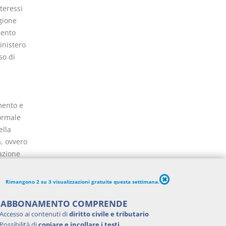
teressi
gione
mento
inistero
so di
mento e
formale
ella
a, ovvero
azione
uisce
tera c),
Rimangono 2 su 3 visualizzazioni gratuite questa settimana.
rticolo
cazioni,
'ABBONAMENTO COMPRENDE
Accesso ai contenuti di
diritto civile e tributario
Possibilità di
copiare e incollare i testi