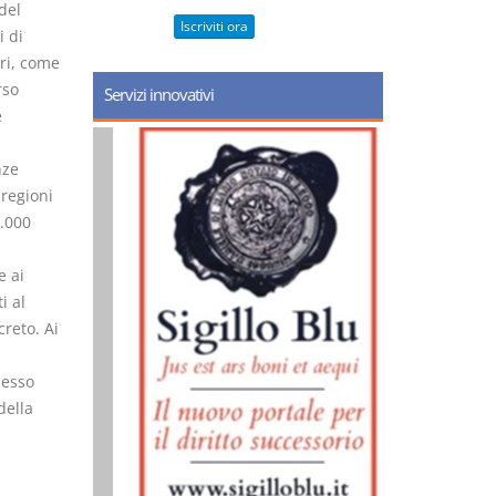
del
Iscriviti ora
i di
ari, come
rso
Servizi innovativi
e
nze
 regioni
5.000
e ai
i al
reto. Ai
messo
della