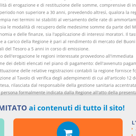
lità di erogazione e di restituzione delle somme, comprensive di in
 periodo non superiore a 30 anni, prevedendo altresì, qualora la re
mpia nei termini ivi stabiliti al versamento delle rate di ammorta
 sia le modalità di recupero delle medesime somme da parte del M
nomia e delle finanze, sia l'applicazione di interessi moratori. Il tas
se a carico della Regione è pari al rendimento di mercato del Buoni
li del Tesoro a 5 anni in corso di emissione.
tto dell'erogazione le regioni interessate provvedono all'immediata
one dei debiti elencati nel piano di pagamento: dell'avvenuto paga
ettuazione delle relative registrazioni contabili la regione fornisce 
azione al Tavolo di verifica degli adempimenti di cui all'articolo 12 d
ntesa, rilasciata dal responsabile della gestione sanitaria accentrat
a persona formalmente indicata dalla Regione all'atto della present
tanza di cui al comma 4. Quanto previsto dal presente comma costit
IMITATO
ai contenuti di tutto il sito!
nto regionale ai fini e per gli effetti dell'articolo 2, comma 68, let
gge 23 dicembre 2009, n. 191, prorogato a decorrere dal 2013 dall'a
a 24, del decreto-legge 6 luglio 2012, n. 95, convertito, con modifi
L
gge 7 agosto 2012, n. 135.