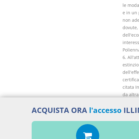
le moda
e in un
non ade
dovute,
dell'eco
interes
Polienna
6. All'a
estinzi
dell'eff
certific
citata I
da altr
dell'is
ACQUISTA ORA
l'accesso
ILL
adempime
della le
15, comm
dalla le