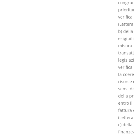
congrue 
priorita
verifica
(Lettera
b) della
esigibil
misura p
transatt
legislaz
verifica
la coer
risorse 
sensi de
della pr
entro il
fattura
(Lettera
c) della
finanze-