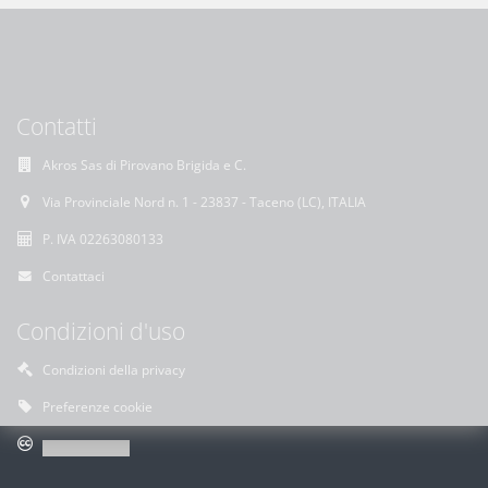
Contatti
Akros Sas di Pirovano Brigida e C.
Via Provinciale Nord n. 1 - 23837 - Taceno (LC), ITALIA
P. IVA 02263080133
Contattaci
Condizioni d'uso
Condizioni della privacy
Preferenze cookie