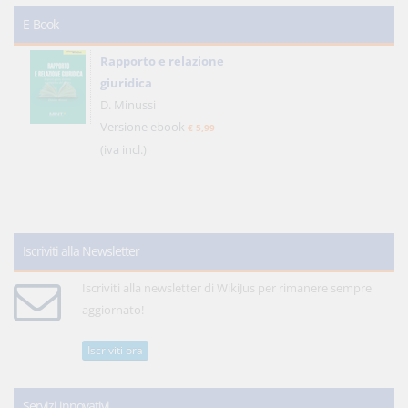
E-Book
Rapporto e relazione
giuridica
D. Minussi
Versione ebook
€ 5,99
(iva incl.)
Iscriviti alla Newsletter
Iscriviti alla newsletter di WikiJus per rimanere sempre
aggiornato!
Iscriviti ora
Servizi innovativi