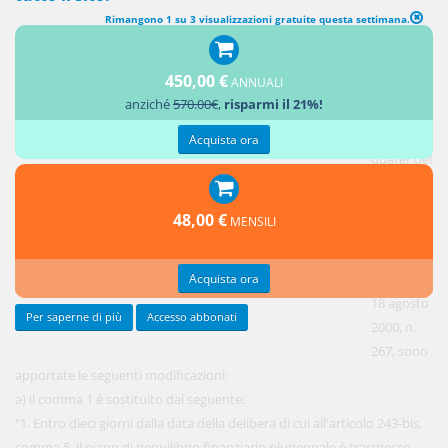
Rimangono 1 su 3 visualizzazioni gratuite questa settimana.
ESAME DEL PIANO DI RIEQUILIBRIO FINANZIARIO PLURIENNALE
450,00 €
ANNUALI
1.
anziché
570.00€
,
risparmi il 21%!
All'articolo
243-
Acquista ora
quater del
testo
unico di
48,00 €
MENSILI
cui al
decreto
Acquista ora
legislativo
18 agosto
Per saperne di più
Accesso abbonati
2000, n.
267, sono
apportate le seguenti modificazioni:
a) il comma 1 è sostituito dal seguente:
"1. Entro dieci giorni dalla data della delibera di cui all'articolo 243-bis,
comma 5, il piano di riequilibrio finanziario pluriennale è trasmesso