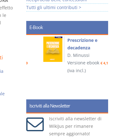
URA
Tutti gli ultimi contributi >
effetto
 le
l
E-Book
so e
Prescrizione e
decadenza
D. Minussi
ti
ook
Versione ebook
€ 4,19
€ 4,19
(iva incl.)
(
ia
le
Iscriviti alla Newsletter
Iscriviti alla newsletter di
WikiJus per rimanere
sempre aggiornato!