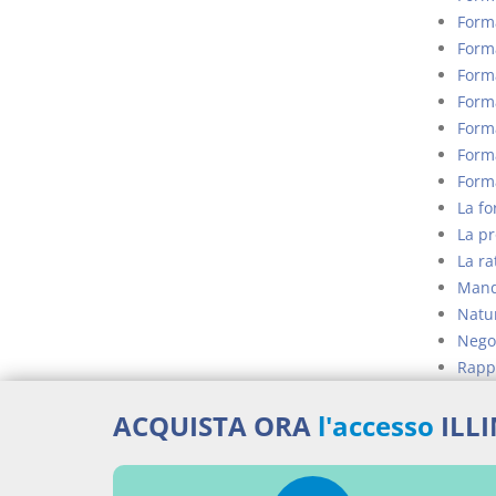
Form
Form
Forma
Forma
Forma
Forma
Form
La fo
La pr
La rat
Mand
Natur
Negoz
Rapp
Rinun
ACQUISTA ORA
l'accesso
ILL
Ulter
Percor