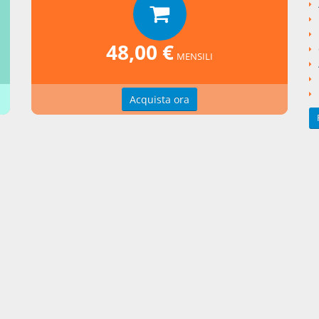
I
Codice Civile
LIBRO IV Delle obbligazioni
ngi un commento
48,00 €
MENSILI
Acquista ora
zioni d'uso
Indice delle voci
zioni della privacy
Elenco alfabetico
erenze cookie
Seguici su