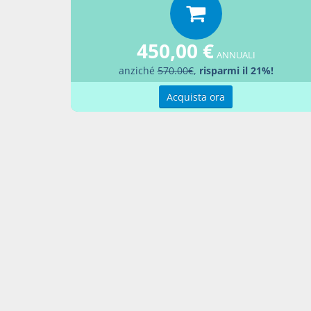
LEGG
Aggiu
450,00 €
ANNUALI
anziché
570.00€
,
risparmi il 21%!
Acquista ora
Contatti
Condi
Akros Sas di Pirovano Brigida e C.
Condi
Via Provinciale Nord n. 1 - 23837 -
Pref
Taceno (LC), ITALIA
P. IVA 02263080133