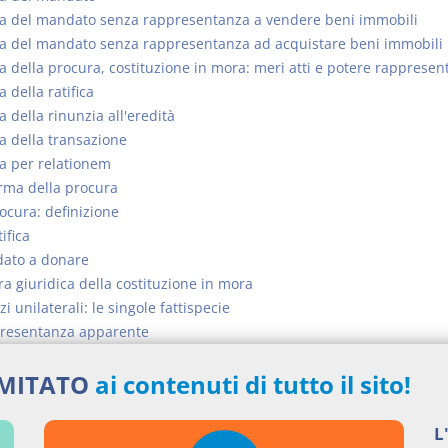
a del mandato senza rappresentanza a vendere beni immobili
a del mandato senza rappresentanza ad acquistare beni immobili
 della procura, costituzione in mora: meri atti e potere rappresent
 della ratifica
 della rinunzia all'eredità
 della transazione
a per relationem
rma della procura
ocura: definizione
ifica
ato a donare
a giuridica della costituzione in mora
i unilaterali: le singole fattispecie
resentanza apparente
cia ai testimoni (art. 48 l.n.)
IMITATO
ai contenuti di tutto il sito!
iori applicazioni del principio dell'apparenza
si argomentali
L