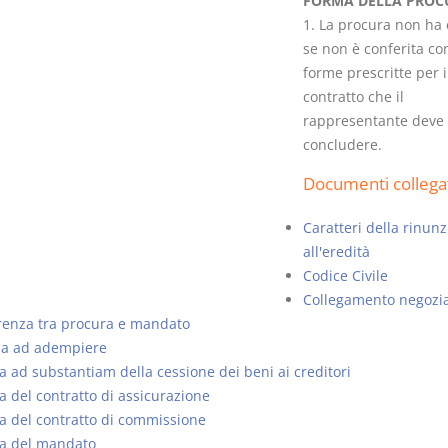
FORMA DELLA PROC
1. La procura non ha 
se non è conferita con
forme prescritte per i
contratto che il
rappresentante deve
I Vincoli Preliminari
Usufrutto U
concludere.
Abitazione
D. Minussi
D. Minussi
Documenti collega
Versione ebook
Versione eb
€ 4,19
(iva incl.)
(iva incl.)
Caratteri della rinunz
all'eredità
Codice Civile
Collegamento negozia
renza tra procura e mandato
da ad adempiere
 ad substantiam della cessione dei beni ai creditori
 del contratto di assicurazione
 del contratto di commissione
a del mandato