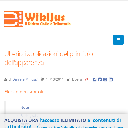
Ulteriori applicazioni del principio
dell'apparenza
di
Daniele Minussi
14/10/2011
Libera
Elenco dei capitoli
Note
Bibliografia
ACQUISTA ORA
l'accesso
ILLIMITATO
ai contenuti di
News collegate
tutto il sito!
Rimangono 0 su 3 visualizzazioni gratuite questa settimana.