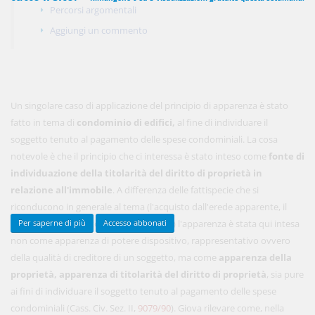
Percorsi argomentali
Aggiungi un commento
450,00 €
ANNUALI
anziché
570.00€
,
risparmi il 21%!
Acquista ora
Un singolare caso di applicazione del principio di apparenza è stato
fatto in tema di
condominio di edifici,
al fine di individuare il
soggetto tenuto al pagamento delle spese condominiali. La cosa
48,00 €
notevole è che il principio che ci interessa è stato inteso come
MENSILI
fonte di
individuazione della titolarità del diritto di proprietà in
relazione all'immobile
. A differenza delle fattispecie che si
Acquista ora
riconducono in generale al tema (l'acquisto dall'erede apparente, il
pagamento al creditore apparente, etc.) l'apparenza è stata qui intesa
Per saperne di più
Accesso abbonati
non come apparenza di potere dispositivo, rappresentativo ovvero
della qualità di creditore di un soggetto, ma come
apparenza della
proprietà, apparenza di titolarità del diritto di proprietà
, sia pure
ai fini di individuare il soggetto tenuto al pagamento delle spese
condominiali (Cass. Civ. Sez. II,
9079/90
). Giova rilevare come, nella