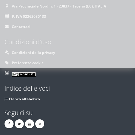
Via Provinciale Nord n. 1 - 23837 - Taceno (LC), ITALIA
P. IVA 02263080133
Contattaci
Condizioni d'uso
Condizioni della privacy
Preferenze cookie
Indice delle voci
Elenco alfabetico
Seguici su