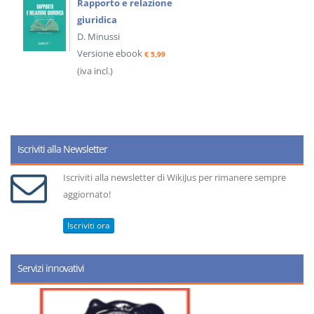
Rapporto e relazione
giuridica
D. Minussi
Versione ebook
€ 5,99
(iva incl.)
Iscriviti alla Newsletter
Iscriviti alla newsletter di WikiJus per rimanere sempre
aggiornato!
Iscriviti ora
Servizi innovativi