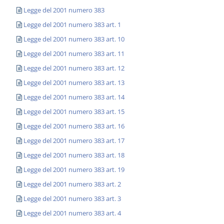
Legge del 2001 numero 383
Legge del 2001 numero 383 art. 1
Legge del 2001 numero 383 art. 10
Legge del 2001 numero 383 art. 11
Legge del 2001 numero 383 art. 12
Legge del 2001 numero 383 art. 13
Legge del 2001 numero 383 art. 14
Legge del 2001 numero 383 art. 15
Legge del 2001 numero 383 art. 16
Legge del 2001 numero 383 art. 17
Legge del 2001 numero 383 art. 18
Legge del 2001 numero 383 art. 19
Legge del 2001 numero 383 art. 2
Legge del 2001 numero 383 art. 3
Legge del 2001 numero 383 art. 4