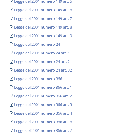
Legge del 2001 numero 149 art. 5
Legge del 2001 numero 149 art. 6
Legge del 2001 numero 149 art. 7
Legge del 2001 numero 149 art. 8
Legge del 2001 numero 149 art. 9
Legge del 2001 numero 24
Legge del 2001 numero 24 art. 1
Legge del 2001 numero 24 art. 2
Legge del 2001 numero 24 art. 32
Legge del 2001 numero 366
Legge del 2001 numero 366 art. 1
Legge del 2001 numero 366 art. 2
Legge del 2001 numero 366 art. 3
Legge del 2001 numero 366 art. 4
Legge del 2001 numero 366 art. 6
Legge del 2001 numero 366 art. 7