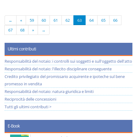
←
«
59
60
61
62
63
64
65
66
67
68
»
→
Ultimi contributi
Responsabilità del notaio: i controlli sui soggetti e sull'oggetto dell'atto
Responsabilità del notaio: l'illecito disciplinare conseguente
Credito privilegiato del promissario acquirente e ipoteche sul bene
promesso in vendita
Responsabilità del notaio: natura giuridica e limiti
Reciprocità delle concessioni
Tutti gli ultimi contributi >
E-Book