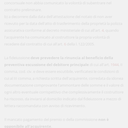
concorsuale non abbia comunicato la volontà di subentrare nel
contratto preliminare.
b) a decorrere dalla data dell'attestazione del notaio di non aver
ricevuto per la data dell'atto di trasferimento della proprietà la polizza
assicurativa conforme al decreto ministeriale di cui all'art.
4
, quando
l'acquirente ha comunicato al costruttore la propria volontà di
recedere dal contratto di cui all'art.
6
della l. 122/2005.
La fideiussione
deve prevedere la rinuncia al beneficio della
preventiva escussione del debitore principale
di cui all'art.
1944
, II
comma, cod. civ. e deve essere escutibile, verificatesi le condizioni di
cui al III comma, a richiesta scritta dell'acquirente, corredata da idonea
documentazione comprovante l'ammontare delle somme e il valore di
ogni altro eventuale corrispettivo che complessivamente il costruttore
ha riscosso, da inviarsi al domicilio indicato dal fideiussore a mezzo di
lettera raccomandata con avviso di ricevimento.
Il mancato pagamento del premio o della commissione
non è
opponibile all'acquirente
.