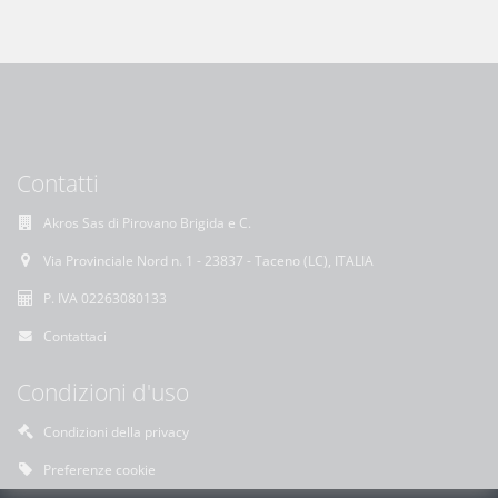
Contatti
Akros Sas di Pirovano Brigida e C.
Via Provinciale Nord n. 1 - 23837 - Taceno (LC), ITALIA
P. IVA 02263080133
Contattaci
Condizioni d'uso
Condizioni della privacy
Preferenze cookie