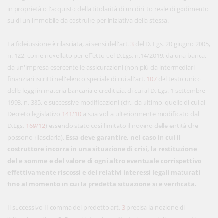
in proprietà o l'acquisto della titolarità di un diritto reale di godimento
su di un immobile da costruire per iniziativa della stessa.
La fideiussione è rilasciata, ai sensi dell'art.
3
del D. Lgs. 20 giugno 2005,
n. 122, come novellato per effetto del D.Lgs. n.14/2019, da una banca,
da un'impresa esercente le assicurazioni (non più da intermediari
finanziari iscritti nell'elenco speciale di cui all'art.
107
del testo unico
delle leggi in materia bancaria e creditizia, di cui al D. Lgs. 1 settembre
1993, n. 385, e successive modificazioni (cfr., da ultimo, quelle di cui al
Decreto legislativo
141/10
a sua volta ulteriormente modificato dal
D.Lgs.
169/12
) essendo stato così limitato il novero delle entità che
possono rilasciarla).
Essa deve garantire, nel caso in cui il
costruttore incorra in una situazione di crisi, la restituzione
delle somme e del valore di ogni altro eventuale corrispettivo
effettivamente riscossi e dei relativi interessi legali maturati
fino al momento in cui la predetta situazione si è verificata.
Il successivo II comma del predetto art.
3
precisa la nozione di