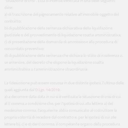
"situazione di crisi". Essa si intende verificata in una delle seguenti
date:
a) di trascrizione del pignoramento relativo all'immobile oggetto del
contratto;
b) di pubblicazione della sentenza dichiarativa della liquidazione
giudiziale o del provvedimento di liquidazione coatta amministrativa;
c) di presentazione della domanda di ammissione alla procedura di
concordato preventivo;
d) di pubblicazione della sentenza che dichiara lo stato di insolvenza o,
se anteriore, del decreto che dispone la liquidazione coatta
amministrativa o l'amministrazione straordinaria.
La fideiussione può essere escussa in due distinte ipotesi, l'ultima delle
quali aggiunta dal
D.Lgs. 14/2019
:
a) a decorrere dalla data in cui si è verificata la situazione di crisi di cui
al II comma a condizione che, per l'ipotesi di cui alla lettera a) del
medesimo comma, l'acquirente abbia comunicato al costruttore la
propria volontà di recedere dal contratto e, per le ipotesi di cui alle
lettere b), c) e d) del II comma, il competente organo della procedura