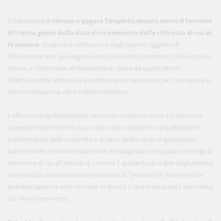
Il fideiussore
è tenuto a pagare l'importo dovuto entro il termine
di trenta giorni dalla data di ricevimento della richiesta di cui al
IV comma.
Qualora la restituzione degli importi oggetto di
fideiussione non sia eseguita entro il suddetto termine, il fideiussore è
tenuto a rimborsare all'acquirente le spese da quest'ultimo
effettivamente sostenute e strettamente necessarie per conseguire la
detta restituzione, oltre i relativi interessi.
L'efficacia della fideiussione cessa nel momento in cui il fideiussore
riceve dal costruttore o da un altro dei contraenti copia dell'atto di
trasferimento della proprietà o di altro diritto reale di godimento
sull'immobile o dell'atto definitivo di assegnazione il quale contenga la
menzione di cui all'articolo 4, comma 1
quater
(vale a dire degli estremi
della polizza assicurativa indennitaria c.d. "postuma"). Non sarebbe
possibile apporre altro termine di durata o una precisa data svincolata
dal riferito momento.