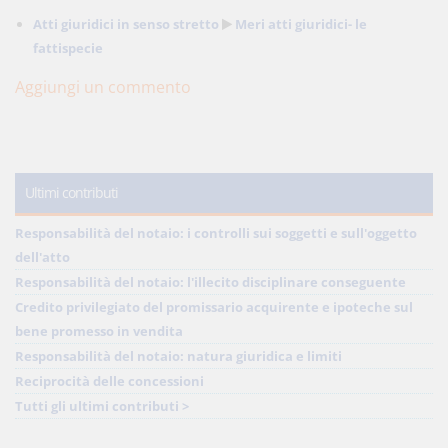
Atti giuridici in senso stretto
Meri atti giuridici- le
fattispecie
Aggiungi un commento
Ultimi contributi
Responsabilità del notaio: i controlli sui soggetti e sull'oggetto
dell'atto
Responsabilità del notaio: l'illecito disciplinare conseguente
Credito privilegiato del promissario acquirente e ipoteche sul
bene promesso in vendita
Responsabilità del notaio: natura giuridica e limiti
Reciprocità delle concessioni
Tutti gli ultimi contributi >