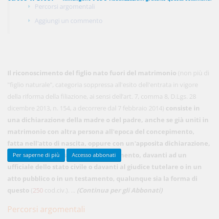
Percorsi argomentali
Aggiungi un commento
450,00 €
ANNUALI
anziché
570.00€
,
risparmi il 21%!
Acquista ora
Il riconoscimento del figlio nato fuori del matrimonio
(non più di
"figlio naturale", categoria soppressa all'esito dell'entrata in vigore
della riforma della filiazione, ai sensi dell’art. 7, comma 8, D.Lgs. 28
48,00 €
dicembre 2013, n. 154, a decorrere dal 7 febbraio 2014)
consiste in
MENSILI
una dichiarazione della madre o del padre, anche se già uniti in
matrimonio con altra persona all'epoca del concepimento,
Acquista ora
fatta nell'atto di nascita, oppure con un'apposita dichiarazione,
successiva alla nascita o al concepimento, davanti ad un
Per saperne di più
Accesso abbonati
ufficiale dello stato civile o davanti al giudice tutelare o in un
atto pubblico o in un testamento, qualunque sia la forma di
questo
(
250
cod.civ.). ...
(Continua per gli Abbonati)
Percorsi argomentali