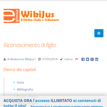
Riconoscimento di figlio
di
Redazione WikiJus I
07/05/2018
Libera
Elenco dei capitoli
Note
Bibliografia
Prassi collegate
ACQUISTA ORA
l'accesso
ILLIMITATO
ai contenuti di
News collegate
tutto il sito!
Rimangono 0 su 3 visualizzazioni gratuite questa settimana.