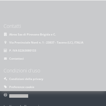
Contatti
Akros Sas di Pirovano Brigida e C.
Via Provinciale Nord n. 1 - 23837 - Taceno (LC), ITALIA
P. IVA 02263080133
Contattaci
Condizioni d'uso
Condizioni della privacy
Preferenze cookie