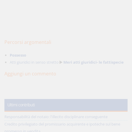
Percorsi argomentali
Possesso
Atti giuridici in senso stretto
Meri atti giuridici- le fattispecie
Aggiungi un commento
Ultimi contributi
Responsabilità del notaio: l'illecito disciplinare conseguente
Credito privilegiato del promissario acquirente e ipoteche sul bene
promesso in vendita