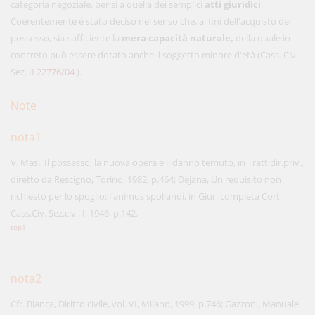
categoria negoziale, bensì a quella dei semplici
atti giuridici
.
Coerentemente è stato deciso nel senso che, ai fini dell'acquisto del
possesso, sia sufficiente la
mera capacità naturale,
della quale in
concreto può essere dotato anche il soggetto minore d'età (Cass. Civ.
Sez. II
22776/04
).
Note
nota1
V. Masi, Il possesso, la nuova opera e il danno temuto, in Tratt.dir.priv.,
diretto da Rescigno, Torino, 1982, p.464; Dejana, Un requisito non
richiesto per lo spoglio: l'animus spoliandi, in Giur. completa Cort.
Cass.Civ. Sez.civ., I, 1946, p.142.
top1
nota2
Cfr. Bianca, Diritto civile, vol. VI, Milano, 1999, p.746; Gazzoni, Manuale