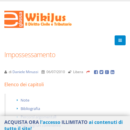
Impossessamento
di
Daniele Minussi
06/07/2010
Libera
Elenco dei capitoli
Note
Bibliografia
Percorsi argomentali
ACQUISTA ORA
l'accesso
ILLIMITATO
ai contenuti di
Aggiungi un commento
tutto il sito!