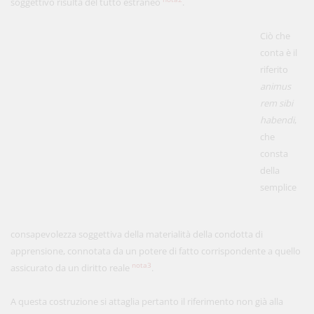
soggettivo risulta del tutto estraneo
.
Ciò che
conta è il
riferito
animus
rem sibi
habendi
,
che
consta
della
semplice
consapevolezza soggettiva della materialità della condotta di
apprensione, connotata da un potere di fatto corrispondente a quello
nota3
assicurato da un diritto reale
.
A questa costruzione si attaglia pertanto il riferimento non già alla