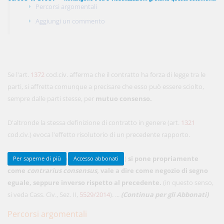
Percorsi argomentali
Aggiungi un commento
450,00 €
ANNUALI
anziché
570.00€
,
risparmi il 21%!
Acquista ora
Se l'art.
1372
cod.civ. afferma che il contratto ha forza di legge tra le
parti, si affretta comunque a precisare che esso può essere sciolto,
sempre dalle parti stesse, per
mutuo consenso.
48,00 €
MENSILI
D'altronde la stessa definizione di contratto in genere (art.
1321
cod.civ.) evoca l'effetto risolutorio di un precedente rapporto.
Acquista ora
Il mutuo consenso
(o mutuo dissenso)
si pone propriamente
Per saperne di più
Accesso abbonati
come
contrarius consensus,
vale a dire come negozio di segno
eguale, seppure inverso rispetto al precedente.
(in questo senso,
si veda Cass. Civ., Sez. II,
5529/2014
). ...
(Continua per gli Abbonati)
Percorsi argomentali