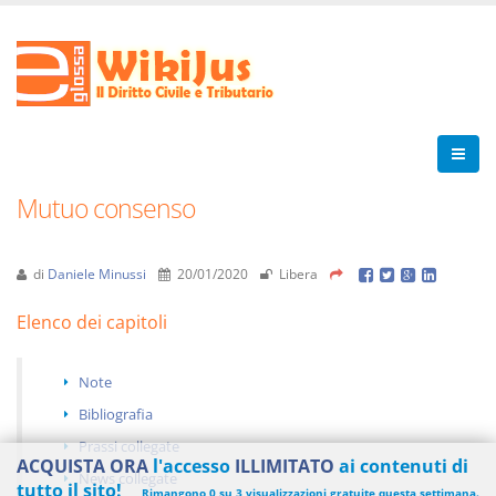
Mutuo consenso
di
Daniele Minussi
20/01/2020
Libera
Elenco dei capitoli
Note
Bibliografia
Prassi collegate
ACQUISTA ORA
l'accesso
ILLIMITATO
ai contenuti di
News collegate
tutto il sito!
Rimangono 0 su 3 visualizzazioni gratuite questa settimana.