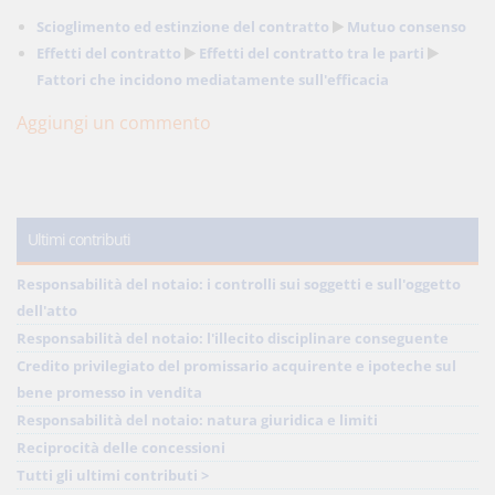
Scioglimento ed estinzione del contratto
Mutuo consenso
Effetti del contratto
Effetti del contratto tra le parti
Fattori che incidono mediatamente sull'efficacia
Aggiungi un commento
Ultimi contributi
Responsabilità del notaio: i controlli sui soggetti e sull'oggetto
dell'atto
Responsabilità del notaio: l'illecito disciplinare conseguente
Credito privilegiato del promissario acquirente e ipoteche sul
bene promesso in vendita
Responsabilità del notaio: natura giuridica e limiti
Reciprocità delle concessioni
Tutti gli ultimi contributi >