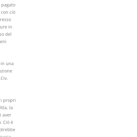
a pagato
 con ciò
gresso
pure in
so del
eni
 in una
ozione
Civ.
i propri
tta, la
i aver
). Ciò è
potrebbe
icacia