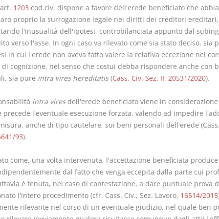
'art.
1203
cod.civ. dispone a favore dell'erede beneficiato che abbi
ro proprio la surrogazione legale nei diritti dei creditori ereditari,
tando l'inusualità dell'ipotesi, controbilanciata appunto dal subin
ito verso l'asse. In ogni caso va rilevato come sia stato deciso, sia 
si in cui l'erede non aveva fatto valere la relativa eccezione nel cor
o di cognizione, nel senso che costui debba rispondere anche con b
li, sia pure
intra vires hereditatis
(
Cass. Civ. Sez. II, 20531/2020
).
onsabilità
intra vires
dell'erede beneficiato viene in considerazione
e precede l'eventuale esecuzione forzata, valendo ad impedire l'ad
misura, anche di tipo cautelare, sui beni personali dell'erede (Cass.
5641/93
).
ato come, una volta intervenuta, l'accettazione beneficiata produce 
indipendentemente dal fatto che venga eccepita dalla parte cui profi
ttavia è tenuta, nel caso di contestazione, a dare puntuale prova d
nato l'intero procedimento (cfr. Cass. Civ., Sez. Lavoro,
16514/2015
mente rilevante nel corso di un eventuale giudizio, nel quale ben 
ce rilevare (ovviamente qualora risultasse comunque dagli atti) l'eff