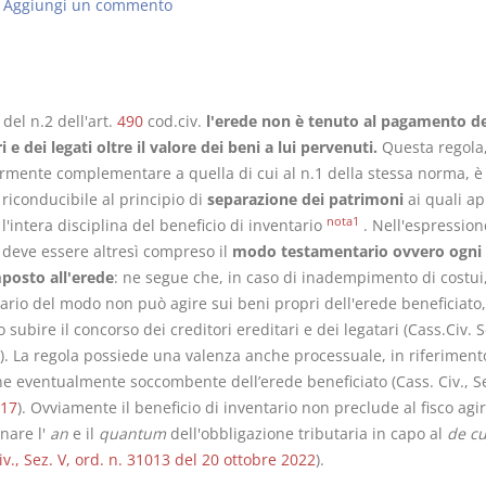
Aggiungi un commento
 del n.2 dell'art.
490
cod.civ.
l'erede non è tenuto al pagamento de
Rapporto e
I Singoli Con
i e dei legati oltre il valore dei beni a lui pervenuti.
Questa regola
relazione giuridica
D. Minussi
rmente complementare a quella di cui al n.1 della stessa norma, è
D. Minussi
Versione eb
riconducibile al principio di
separazione dei patrimoni
ai quali a
Versione ebook
(iva incl.)
€ 5,99
nota1
 l'intera disciplina del beneficio di inventario
. Nell'espression
(iva incl.)
 deve essere altresì compreso il
modo testamentario ovvero ogni 
posto all'erede
: ne segue che, in caso di inadempimento di costui,
ario del modo non può agire sui beni propri dell'erede beneficiato,
subire il concorso dei creditori ereditari e dei legatari (Cass.Civ. Se
). La regola possiede una valenza anche processuale, in riferimento
e eventualmente soccombente dell’erede beneficiato (Cass. Civ., Sez
017
). Ovviamente il beneficio di inventario non preclude al fisco agi
nare l'
an
e il
quantum
dell'obbligazione tributaria in capo al
de cu
iv., Sez. V, ord. n. 31013 del 20 ottobre 2022
).