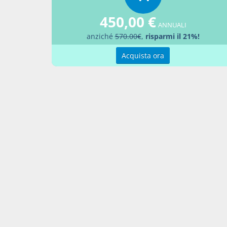
top3
450,00 €
ANNUALI
nota
anziché
570.00€
,
risparmi il 21%!
Bibliog
Acquista ora
GROSS
diret
PREST
da D
News c
L'acc