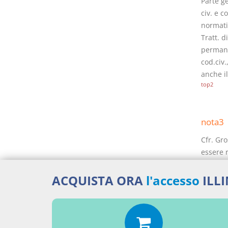
Parte ge
civ. e c
normativ
Tratt. di
permanen
cod.civ.
anche il
top2
nota3
Cfr. Gro
essere r
previste
2740
cod
ACQUISTA ORA
l'accesso
ILL
commerc
successi
1969, p.
Rescigno