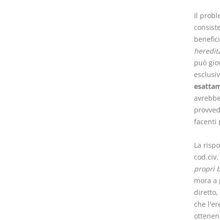
Il prob
consiste
benefic
heredita
può gio
esclus
esattam
avrebbe 
provvede
facenti 
La risp
cod.civ.
propri 
mora a 
diretto,
che l'er
ottenen