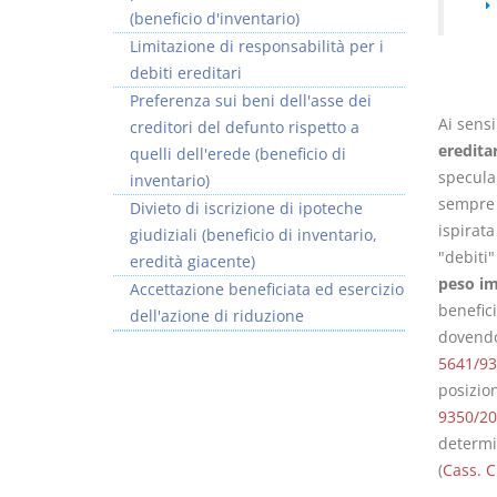
(beneficio d'inventario)
Limitazione di responsabilità per i
debiti ereditari
Preferenza sui beni dell'asse dei
Ai sensi
creditori del defunto rispetto a
Usufrutto Uso e
Prescrizione e
ereditar
quelli dell'erede (beneficio di
Abitazione
decadenza
specula
inventario)
D. Minussi
D. Minussi
sempre 
Divieto di iscrizione di ipoteche
Versione ebook
Versione ebook
€ 4,19
€ 4,19
ispirata
giudiziali (beneficio di inventario,
(iva incl.)
(iva incl.)
"debiti"
eredità giacente)
peso im
Accettazione beneficiata ed esercizio
benefici
dell'azione di riduzione
dovendo 
5641/93
posizion
9350/2
determi
(
Cass. C