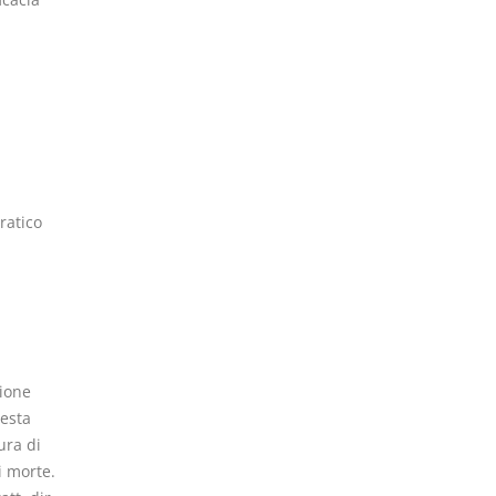
ratico
zione
uesta
ura di
i morte.