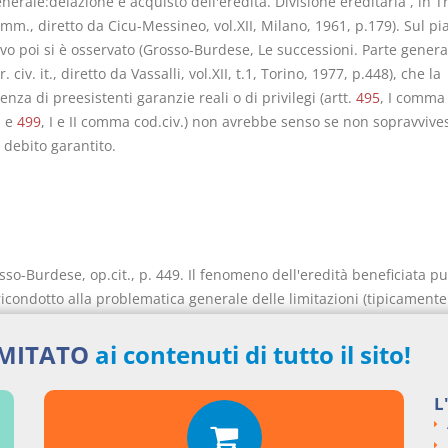
nerale:delazione e acquisto dell'eredità. Divisione ereditaria , in Tra
omm., diretto da Cicu-Messineo, vol.XII, Milano, 1961, p.179). Sul pi
o poi si è osservato (Grosso-Burdese, Le successioni. Parte general
r. civ. it., diretto da Vassalli, vol.XII, t.1, Torino, 1977, p.448), che la
za di preesistenti garanzie reali o di privilegi (artt.
495
, I comma
, e
499
, I e II comma cod.civ.) non avrebbe senso se non sopravvive
 debito garantito.
sso-Burdese, op.cit., p. 449. Il fenomeno dell'eredità beneficiata p
icondotto alla problematica generale delle limitazioni (tipicamente
 dalla legge) della responsabilità patrimoniale del debitore di cui al
.civ.: in questo senso anche Messineo, Manuale di diritto civile e
IMITATO
ai contenuti di tutto il sito!
iale, Milano, 1972, p.405; Natoli, L'amministrazione nel periodo
vo all'accettazione, in L'amministrazione di beni ereditari, vol. II, 
L
139; Azzariti, L'accettazione della eredità, in Tratt. dir. priv., dirett
, vol.V, Torino, 1982, p.121.