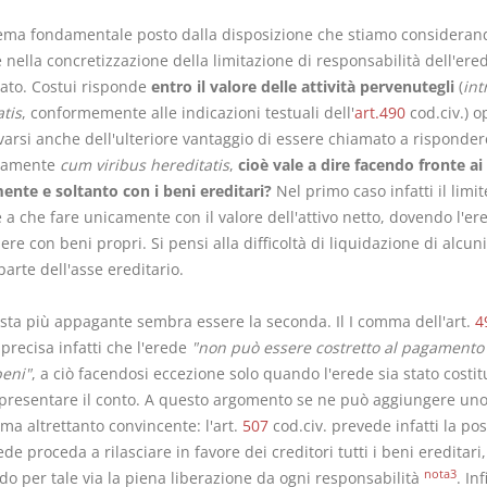
lema fondamentale posto dalla disposizione che stiamo consideran
 nella concretizzazione della limitazione di responsabilità dell'ere
iato. Costui risponde
entro il valore delle attività pervenutegli
(
int
tis
, conformemente alle indicazioni testuali dell'
art.490
cod.civ.) 
varsi anche dell'ulteriore vantaggio di essere chiamato a risponder
ivamente
cum viribus hereditatis
,
cioè
vale a dire facendo fronte ai 
ente e soltanto con i beni ereditari?
Nel primo caso infatti il limit
a che fare unicamente con il valore dell'attivo netto, dovendo l'er
re con beni propri. Si pensi alla difficoltà di liquidazione di alcuni
parte dell'asse ereditario.
osta più appagante sembra essere la seconda. Il I comma dell'art.
4
 precisa infatti che l'erede
"non può essere costretto al pagamento 
beni"
, a ciò facendosi eccezione solo quando l'erede sia stato costitu
presentare il conto. A questo argomento se ne può aggiungere un
 ma altrettanto convincente: l'art.
507
cod.civ. prevede infatti la pos
ede proceda a rilasciare in favore dei creditori tutti i beni ereditari,
nota3
do per tale via la piena liberazione da ogni responsabilità
. Inf