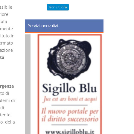
sibile
Iscriviti ora
riore
rata
Servizi innovativi
vamente
ituto in
fermato
tazione
ità
orgenza
to di
blemi di
 di
atente
o, della