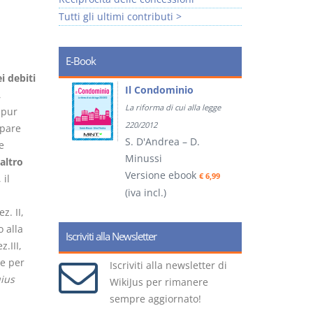
Tutti gli ultimi contributi >
E-Book
i debiti
tratti
Il Condominio
,
La riforma di cui alla legge
 pur
ook
€ 5,99
220/2012
ppare
S. D'Andrea – D.
e
Minussi
altro
(
Versione ebook
€ 6,99
 il
(iva incl.)
z. II,
 alla
Iscriviti alla Newsletter
.III,
re per
Iscriviti alla newsletter di
ius
WikiJus per rimanere
sempre aggiornato!