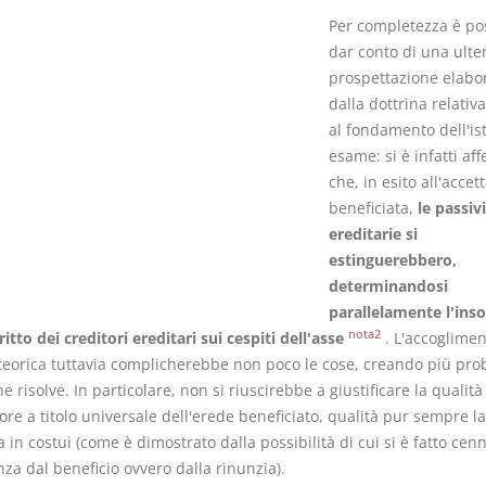
Per completezza è pos
dar conto di una ulte
prospettazione elabo
dalla dottrina relati
al fondamento dell'ist
esame: si è infatti af
che, in esito all'accet
beneficiata,
le passiv
ereditarie si
estinguerebbero,
determinandosi
parallelamente l'ins
nota2
ritto dei creditori ereditari sui cespiti dell'asse
. L'accoglimen
teorica tuttavia complicherebbe non poco le cose, creando più pro
e risolve. In particolare, non si riuscirebbe a giustificare la qualità
re a titolo universale dell'erede beneficiato, qualità pur sempre l
a in costui (come è dimostrato dalla possibilità di cui si è fatto cenn
za dal beneficio ovvero dalla rinunzia).