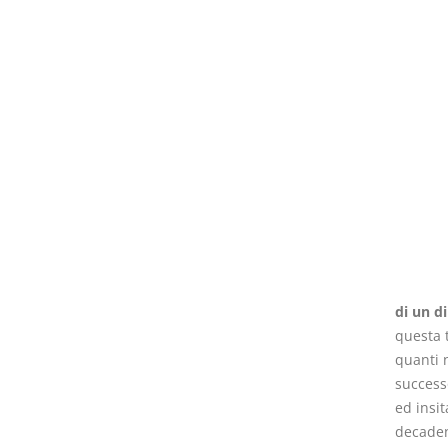
di un di
questa 
quanti n
successo
ed insit
decaden