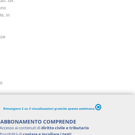
tt. dir.
ano
e, in
sse
uò
l'art.
Rimangono 2 su 3 visualizzazioni gratuite questa settimana.
Milano,
'ABBONAMENTO COMPRENDE
o da
Accesso ai contenuti di
diritto civile e tributario
Possibilità di
copiare e incollare i testi