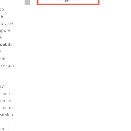
do
de
ra vires
oppure
e
debiti
e
ede
 cespiti
97
con i
ito in
o meno
sibilità
ine il