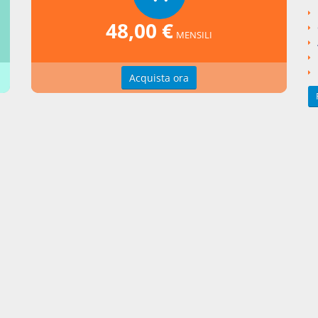
48,00 €
MENSILI
rafia
Acquista ora
O-BURDESE, Le successioni. Parte generale, Torino, Tratt.dir.civ. i
to da Vassalli, XII - t.1, 1977
IPINO, Delle successioni in generale, Novara-Roma, Comm.cod.civ.,
e Martino, 1981
ollegate
ettazione beneficiata non preclude al fisco di procedere con gli