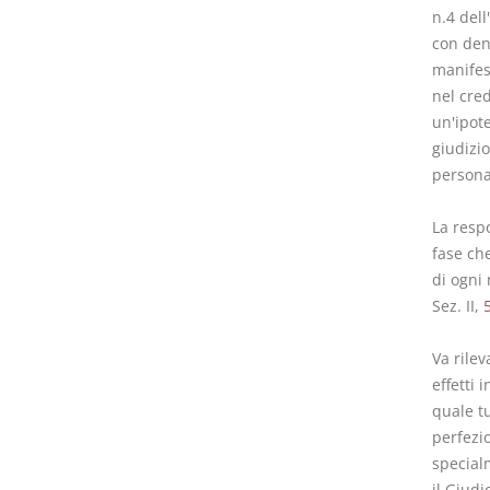
n.4 dell
con dena
manifes
nel cred
un'ipote
giudizi
persona
La resp
fase ch
di ogni 
Sez. II,
Va rilev
effetti 
quale tu
perfezio
special
il Giudi