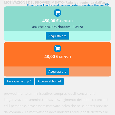
MOTIVAZIONE DEL PROVVEDIMENTO (Rubrica aggiunta dall'art.
Rimangono 1 su 3 visualizzazioni gratuite questa settimana.
21, L. 11 febbraio 2005, n. 15)
1. Ogni
450,00 €
ANNUALI
anziché
570.00€
,
risparmi il 21%!
Acquista ora
48,00 €
MENSILI
Acquista ora
Per saperne di più
Accesso abbonati
provvedimento amministrativo, compresi quelli concernenti
l'organizzazione amministrativa, lo svolgimento dei pubblici concorsi
ed il personale, deve essere motivato, salvo che nelle ipotesi previste
dal comma 2. La motivazione deve indicare i presupposti di fatto e le