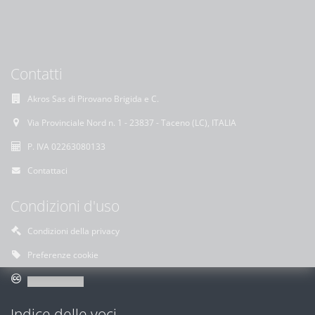
Contatti
Akros Sas di Pirovano Brigida e C.
Via Provinciale Nord n. 1 - 23837 - Taceno (LC), ITALIA
P. IVA 02263080133
Contattaci
Condizioni d'uso
Condizioni della privacy
Preferenze cookie
Indice delle voci