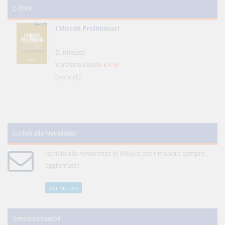
E-Book
I Vincoli Preliminari
D. Minussi
Versione ebook
€ 4,19
(iva incl.)
Iscriviti alla Newsletter
Iscriviti alla newsletter di WikiJus per rimanere sempre
aggiornato!
Iscriviti ora
Servizi innovativi