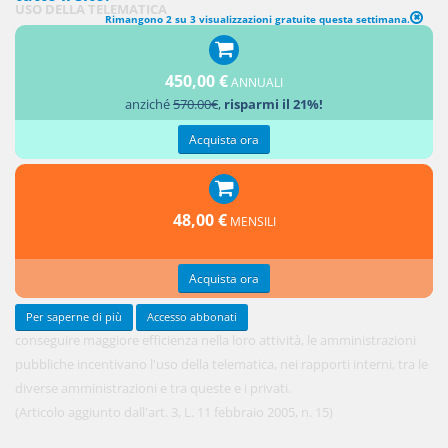
USO DELLA TELEMATICA
Rimangono 2 su 3 visualizzazioni gratuite questa settimana.
1. Per
450,00 €
ANNUALI
anziché
570.00€
,
risparmi il 21%!
Acquista ora
48,00 €
MENSILI
Acquista ora
Per saperne di più
Accesso abbonati
conseguire maggiore efficienza nella loro attività, le amministrazioni
pubbliche incentivano l'uso della telematica, nei rapporti interni, tra le
diverse amministrazioni e tra queste e i privati.
(Articolo aggiunto dall'art. 3, L. 11 febbraio 2005, n. 15)