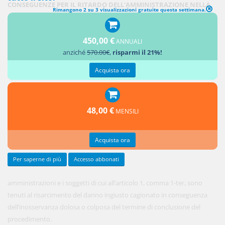
CONSEGUENZE PER IL RITARDO DELL'AMMINISTRAZIONE NELLA
Rimangono 2 su 3 visualizzazioni gratuite questa settimana.
CONCLUSIONE DEL PROCEDIMENTO
450,00 €
1. Le
ANNUALI
anziché
570.00€
,
risparmi il 21%!
pubbliche
Acquista ora
48,00 €
MENSILI
Acquista ora
Per saperne di più
Accesso abbonati
amministrazioni e i soggetti di cui all’articolo 1, comma 1-ter, sono
tenuti al risarcimento del danno ingiusto cagionato in conseguenza
dell’inosservanza dolosa o colposa del termine di conclusione del
procedimento.