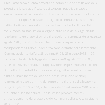
1-bis. Fatto salvo quanto previsto dal comma 1 e ad esclusione delle
ipotesi di silenzio qualificato e dei concorsi pubblici, in caso di
inosservanza del termine di conclusione del procedimento ad istanza
di parte, per il quale sussiste l'obbligo di pronunziarsi, l'istante ha
diritto di ottenere un indennizzo per il mero ritardo alle condizioni e
con le modalità stabilite dalla legge o, sulla base della legge, da un
regolamento emanato ai sensi dell'articolo 17, comma 2, della legge 23
agosto 1988, n. 400. In tal caso le somme corrisposte o da
corrispondere a titolo di indennizzo sono detratte dal risarcimento.
(Comma aggiunto dall'art. 28, comma 9, D.L. 21 giugno 2013, n. 69,
come modificato dalla legge di conversione 9 agosto 2013, n. 98)
2. [Le controversie relative all’applicazione del presente articolo sono
attribuite alla giurisdizione esclusiva del giudice amministrativo. Il
diritto al risarcimento del danno si prescrive in cinque anni].
(Comma abrogato dal n. 14) del comma 1 dell’art. 4 dell’allegato 4 al
D.Lgs. 2 luglio 2010, n. 104, a decorrere dal 16 settembre 2010, ai sensi
di quanto disposto dall’art. 2 dello stesso provvedimento)
(Articolo aggiunto dalla lettera c) del comma 1 dell’art. 7, L. 18 giugno
2009, n. 69)